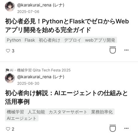
@
karakurai_rena
(
レナ
)
2025-07-06
初心者必見！PythonとFlaskでゼロからWeb
アプリ開発を始める完全ガイド
Python
Flask
初心者向け
デプロイ
webアプリ開発
more_horiz
3
flag
AI・機械学習 Qiita Tech Festa 2025
@
karakurai_rena
(
レナ
)
2025-06-30
初心者向け解説：AIエージェントの仕組みと
活用事例
機械学習
人工知能
カスタマーサポート
業務効率化
AIエージェント
more_horiz
2