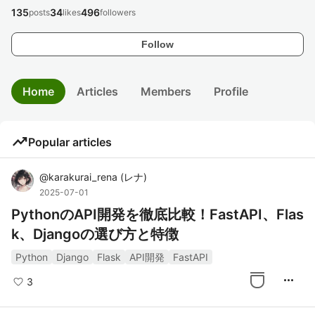
135
34
496
posts
likes
followers
Follow
Home
Articles
Members
Profile
trending_up
Popular articles
@
karakurai_rena
(
レナ
)
2025-07-01
PythonのAPI開発を徹底比較！FastAPI、Flas
k、Djangoの選び方と特徴
Python
Django
Flask
API開発
FastAPI
more_horiz
3