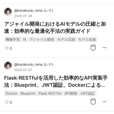
@
karakurai_rena
(
レナ
)
2025-07-28
アジャイル開発におけるAIモデルの圧縮と加
速：効率的な最適化手法の実践ガイド
機械学習
AI
アジャイル開発
モデル圧縮
モデル加速
more_horiz
0
@
karakurai_rena
(
レナ
)
2025-07-27
Flask-RESTfulを活用した効率的なAPI実装手
法：Blueprint、JWT認証、Dockerによる開
発環境構築
Docker
Blueprint
Flask-RESTful
API開発
JWT認証
more_horiz
0