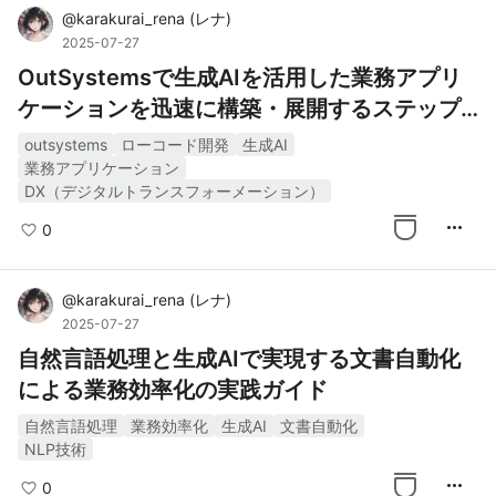
@
karakurai_rena
(
レナ
)
2025-07-27
OutSystemsで生成AIを活用した業務アプリ
ケーションを迅速に構築・展開するステップ
バイステップガイド
outsystems
ローコード開発
生成AI
業務アプリケーション
DX（デジタルトランスフォーメーション）
more_horiz
0
@
karakurai_rena
(
レナ
)
2025-07-27
自然言語処理と生成AIで実現する文書自動化
による業務効率化の実践ガイド
自然言語処理
業務効率化
生成AI
文書自動化
NLP技術
more_horiz
0