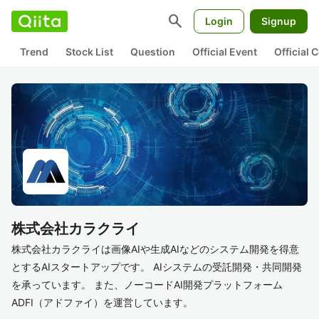
search
Login
Signup
Trend
Stock List
Question
Official Event
Official
株式会社カラクライ
株式会社カラクライは画像AIや生成AIなどのシステム開発を得意
とするAIスタートアップです。 AIシステムの受託開発・共同開発
を承っています。 また、ノーコードAI開発プラットフォーム
ADFI（アドファイ）を運営しています。