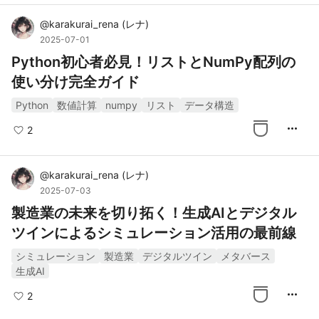
@
karakurai_rena
(
レナ
)
2025-07-01
Python初心者必見！リストとNumPy配列の
使い分け完全ガイド
Python
数値計算
numpy
リスト
データ構造
more_horiz
2
@
karakurai_rena
(
レナ
)
2025-07-03
製造業の未来を切り拓く！生成AIとデジタル
ツインによるシミュレーション活用の最前線
シミュレーション
製造業
デジタルツイン
メタバース
生成AI
more_horiz
2