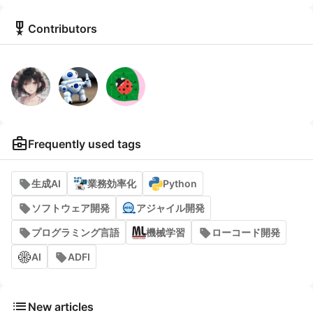
military_tech
Contributors
business_center
Frequently used tags
生成AI
業務効率化
Python
ソフトウェア開発
アジャイル開発
プログラミング言語
機械学習
ローコード開発
AI
ADFI
list
New articles