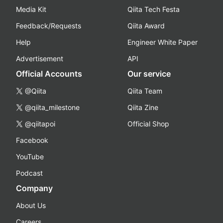
Media Kit
Qiita Tech Festa
Feedback/Requests
Qiita Award
Help
Engineer White Paper
Advertisement
API
Official Accounts
Our service
@Qiita
Qiita Team
@qiita_milestone
Qiita Zine
@qiitapoi
Official Shop
Facebook
YouTube
Podcast
Company
About Us
Careers