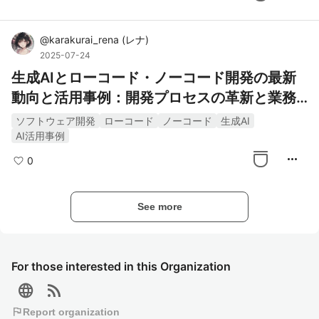
@
karakurai_rena
(
レナ
)
2025-07-24
生成AIとローコード・ノーコード開発の最新
動向と活用事例：開発プロセスの革新と業務
効率化
ソフトウェア開発
ローコード
ノーコード
生成AI
AI活用事例
more_horiz
0
See more
For those interested in this Organization
language
rss_feed
flag
Report organization