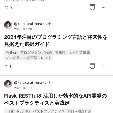
more_horiz
0
@
karakurai_rena
(
レナ
)
2025-07-20
2024年注目のプログラミング言語と将来性を
見据えた選択ガイド
Python
プログラミング言語
将来性
キャリア形成
プログラミング言語トレンド
more_horiz
1
@
karakurai_rena
(
レナ
)
2025-07-19
Flask-RESTfulを活用した効率的なAPI開発の
ベストプラクティスと実践例
Flask
RESTful
ベストプラクティス
Flask-RESTful