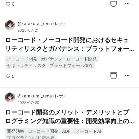
more_horiz
0
@
karakurai_rena
(
レナ
)
2025-07-21
ローコード・ノーコード開発におけるセキュ
リティリスクとガバナンス：プラットフォー
ム依存度と管理上の懸念点
ノーコード開発
ガバナンス
ローコード開発
セキュリティリスク
プラットフォーム依存
more_horiz
0
@
karakurai_rena
(
レナ
)
2025-07-20
ローコード開発のメリット・デメリットとプ
ログラミング知識の重要性：開発効率向上の
鍵
開発効率
ローコード開発
ADFI
ノーコードAI
プログラミング知識不要