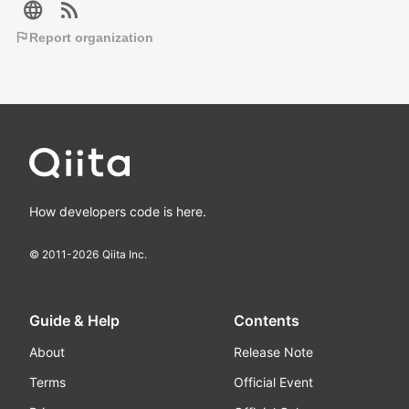
language
rss_feed
flag
Report organization
How developers code is here.
© 2011-
2026
Qiita Inc.
Guide & Help
Contents
About
Release Note
Terms
Official Event