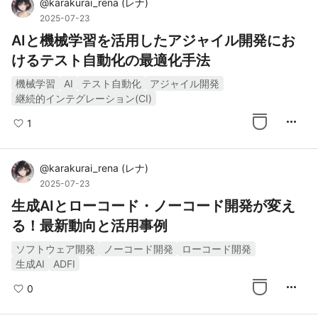
@
karakurai_rena
(
レナ
)
2025-07-23
AIと機械学習を活用したアジャイル開発にお
けるテスト自動化の最適化手法
機械学習
AI
テスト自動化
アジャイル開発
継続的インテグレーション(CI)
more_horiz
1
@
karakurai_rena
(
レナ
)
2025-07-23
生成AIとローコード・ノーコード開発が変え
る！最新動向と活用事例
ソフトウェア開発
ノーコード開発
ローコード開発
生成AI
ADFI
more_horiz
0