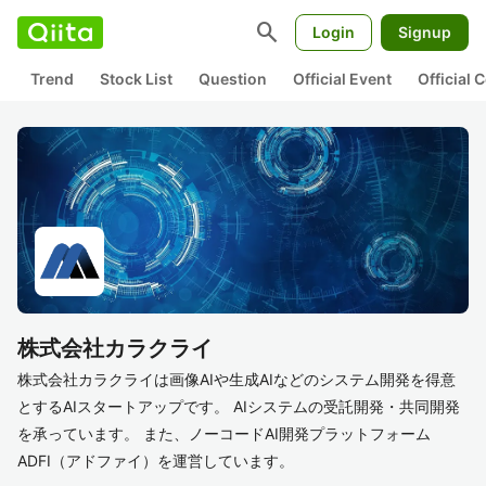
search
Login
Signup
Trend
Stock List
Question
Official Event
Official
株式会社カラクライ
株式会社カラクライは画像AIや生成AIなどのシステム開発を得意
とするAIスタートアップです。 AIシステムの受託開発・共同開発
を承っています。 また、ノーコードAI開発プラットフォーム
ADFI（アドファイ）を運営しています。