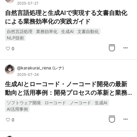
2025-07-27
自然言語処理と生成AIで実現する文書自動化
による業務効率化の実践ガイド
自然言語処理
業務効率化
生成AI
文書自動化
NLP技術
more_horiz
0
@
karakurai_rena
(
レナ
)
2025-07-24
生成AIとローコード・ノーコード開発の最新
動向と活用事例：開発プロセスの革新と業務
効率化
ソフトウェア開発
ローコード
ノーコード
生成AI
AI活用事例
more_horiz
0