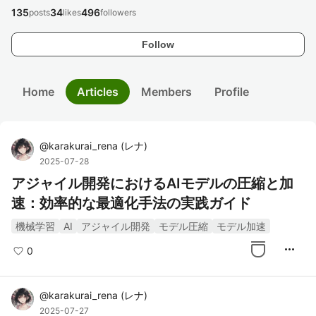
135
34
496
posts
likes
followers
Follow
Home
Articles
Members
Profile
@
karakurai_rena
(
レナ
)
2025-07-28
アジャイル開発におけるAIモデルの圧縮と加
速：効率的な最適化手法の実践ガイド
機械学習
AI
アジャイル開発
モデル圧縮
モデル加速
more_horiz
0
@
karakurai_rena
(
レナ
)
2025-07-27