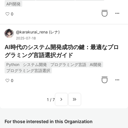
API開発
more_horiz
0
@
karakurai_rena
(
レナ
)
2025-07-18
AI時代のシステム開発成功の鍵：最適なプロ
グラミング言語選択ガイド
Python
システム開発
プログラミング言語
AI開発
プログラミング言語選択
more_horiz
0
navigate_next
keyboard_double_arrow_right
1
/
7
For those interested in this Organization