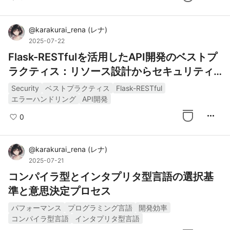
@
karakurai_rena
(
レナ
)
2025-07-22
Flask-RESTfulを活用したAPI開発のベストプ
ラクティス：リソース設計からセキュリティ
対策まで
Security
ベストプラクティス
Flask-RESTful
エラーハンドリング
API開発
more_horiz
0
@
karakurai_rena
(
レナ
)
2025-07-21
コンパイラ型とインタプリタ型言語の選択基
準と意思決定プロセス
パフォーマンス
プログラミング言語
開発効率
コンパイラ型言語
インタプリタ型言語