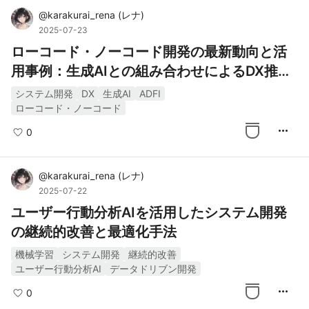
@
karakurai_rena
(
レナ
)
2025-07-23
ローコード・ノーコード開発の最新動向と活
用事例：生成AIとの組み合わせによるDX推進
の加速
システム開発
DX
生成AI
ADFI
ローコード・ノーコード
more_horiz
0
@
karakurai_rena
(
レナ
)
2025-07-22
ユーザー行動分析AIを活用したシステム開発
の継続的改善と最適化手法
機械学習
システム開発
継続的改善
ユーザー行動分析AI
データドリブン開発
more_horiz
0