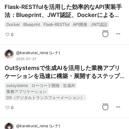
Flask-RESTfulを活用した効率的なAPI実装手
法：Blueprint、JWT認証、Dockerによる開
発環境構築
Docker
Blueprint
Flask-RESTful
API開発
JWT認証
more_horiz
0
@
karakurai_rena
(
レナ
)
2025-07-27
OutSystemsで生成AIを活用した業務アプリ
ケーションを迅速に構築・展開するステップ
バイステップガイド
outsystems
ローコード開発
生成AI
業務アプリケーション
DX（デジタルトランスフォーメーション）
more_horiz
0
@
karakurai_rena
(
レナ
)