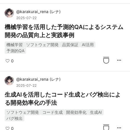
@
karakurai_rena
(
レナ
)
2025-07-22
機械学習を活用した予測的QAによるシステム
開発の品質向上と実践事例
機械学習
ソフトウェア開発
品質保証
AI活用
予測的QA
more_horiz
0
@
karakurai_rena
(
レナ
)
2025-07-22
生成AIを活用したコード生成とバグ検出によ
る開発効率化の手法
ソフトウェア開発
コード生成
開発効率化
生成AI
バグ検出
more_horiz
0