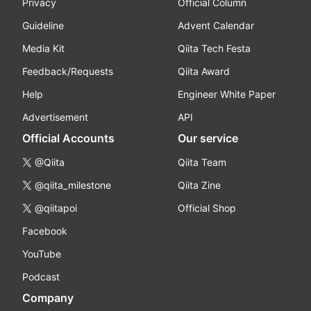
Privacy
Official Column
Guideline
Advent Calendar
Media Kit
Qiita Tech Festa
Feedback/Requests
Qiita Award
Help
Engineer White Paper
Advertisement
API
Official Accounts
Our service
@Qiita
Qiita Team
@qiita_milestone
Qiita Zine
@qiitapoi
Official Shop
Facebook
YouTube
Podcast
Company