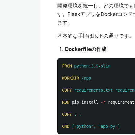
開発環境を統一し、どの環境でも
す。FlaskアプリをDocker
ます。
基本的な手順は以下の通りです。
Dockerfileの作成
FROM
 python:3.9-slim
WORKDIR
 /app
COPY
 requirements.txt requirem
RUN 
pip 
install
-r
 requirement
COPY
 . .
CMD
 ["python", "app.py"]