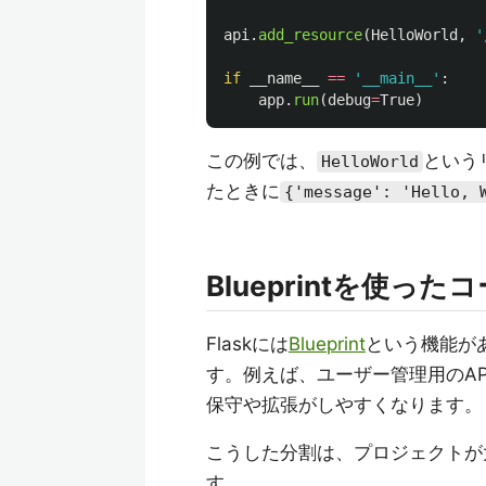
api
.
add_resource
(
HelloWorld
,
'
if
__name__
==
'
__main__
'
:
app
.
run
(
debug
=
True
)
この例では、
という
HelloWorld
たときに
{'message': 'Hello, 
Blueprintを使っ
Flaskには
Blueprint
という機能が
す。例えば、ユーザー管理用のAPI
保守や拡張がしやすくなります。
こうした分割は、プロジェクトが
す。