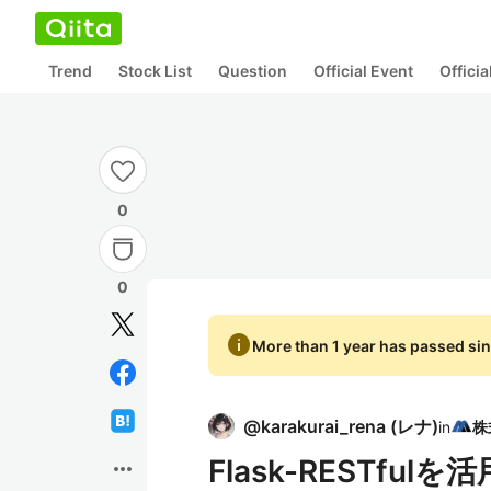
Trend
Stock List
Question
Official Event
Offici
0
0
info
More than 1 year has passed sin
@
karakurai_rena
(
レナ
)
in
Flask-RESTfu
more_horiz