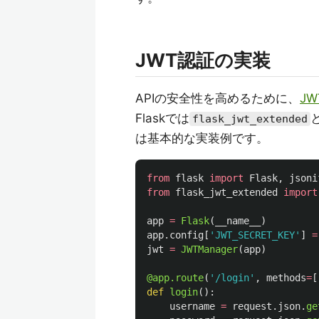
JWT認証の実装
APIの安全性を高めるために、
JW
Flaskでは
flask_jwt_extended
は基本的な実装例です。
from
flask
import
Flask
,
jsoni
from
flask_jwt_extended
import
app
=
Flask
(
__name__
)
app
.
config
[
'
JWT_SECRET_KEY
'
]
=
jwt
=
JWTManager
(
app
)
@app.route
(
'
/login
'
,
methods
=
[
def
login
():
username
=
request
.
json
.
ge