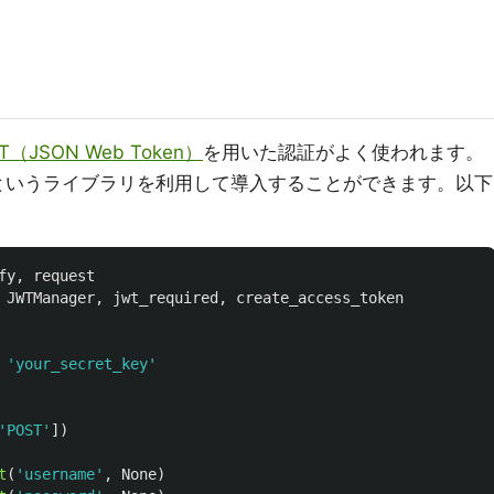
T（JSON Web Token）
を用いた認証がよく使われます。
というライブラリを利用して導入することができます。以下
fy
,
request
JWTManager
,
jwt_required
,
create_access_token
'
your_secret_key
'
'
POST
'
])
t
(
'
username
'
,
None
)