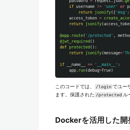
password
=
request
.
json
.
ge
if
username
!=
'
user
'
or
p
return
jsonify
({
'
msg
'
:
access_token
=
create_acce
return
jsonify
(
access_toke
@app.route
(
'
/protected
'
,
metho
@jwt_required
()
def
protected
():
return
jsonify
(
message
=
'
Th
if
__name__
==
'
__main__
'
:
app
.
run
(
debug
=
True
)
このコードでは、
でユー
/login
ます。保護された
ル
/protected
Dockerを活用した