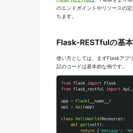
のエンドポイントやリソースの定
ちます。
Flask-RESTful
使い方としては、まずFlaskア
記のコードは基本的な例です。
from
flask
import
Flask
from
flask_restful
import
Api
,
app
=
Flask
(
__name__
)
api
=
Api
(
app
)
class
HelloWorld
(
Resource
):
def
get
(
self
):
return
{
'
message
'
:
'
He