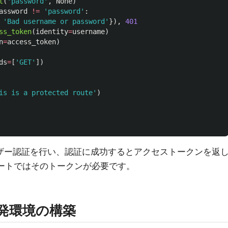
t
(
'
password
'
,
None
)
assword
!=
'
password
'
:
'
Bad username or password
'
}),
401
ss_token
(
identity
=
username
)
n
=
access_token
)
ds
=
[
'
GET
'
])
is is a protected route
'
)
ザー認証を行い、認証に成功するとアクセストークンを返
ートではそのトークンが必要です。
開発環境の構築