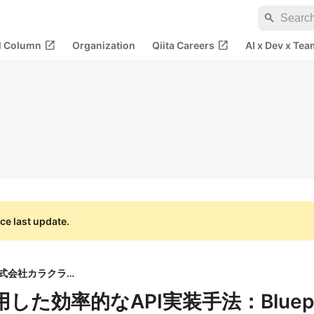
search
open_in_new
open_in_new
al Column
Organization
Qiita Careers
AI x Dev x Tea
ce last update.
株式会社カラクライ
lを活用した効率的なAPI実装手法：Bluep