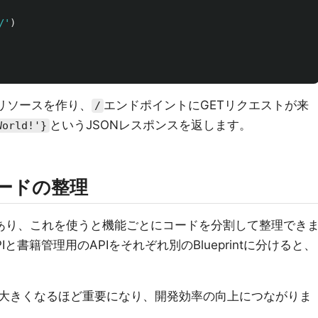
/
'
)
リソースを作り、
エンドポイントにGETリクエストが来
/
というJSONレスポンスを返します。
World!'}
たコードの整理
あり、これを使うと機能ごとにコードを分割して整理でき
と書籍管理用のAPIをそれぞれ別のBlueprintに分けると、
大きくなるほど重要になり、開発効率の向上につながりま