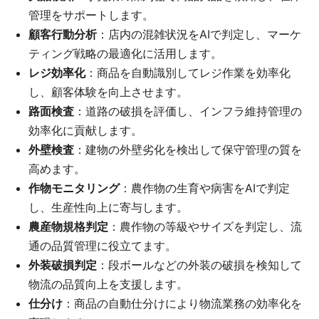
管理をサポートします。
顧客行動分析
：店内の混雑状況をAIで判定し、マーケ
ティング戦略の最適化に活用します。
レジ効率化
：商品を自動識別してレジ作業を効率化
し、顧客体験を向上させます。
路面検査
：道路の破損を評価し、インフラ維持管理の
効率化に貢献します。
外壁検査
：建物の外壁劣化を検出して保守管理の質を
高めます。
作物モニタリング
：農作物の生育や病害をAIで判定
し、生産性向上に寄与します。
農産物規格判定
：農作物の等級やサイズを判定し、流
通の品質管理に役立てます。
外装破損判定
：段ボールなどの外装の破損を検知して
物流の品質向上を支援します。
仕分け
：商品の自動仕分けにより物流業務の効率化を