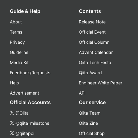
Guide & Help
Contents
About
Release Note
Terms
Official Event
Privacy
Official Column
Guideline
Advent Calendar
Media Kit
Qiita Tech Festa
Feedback/Requests
Qiita Award
Help
Engineer White Paper
Advertisement
API
Official Accounts
Our service
@Qiita
Qiita Team
@qiita_milestone
Qiita Zine
@qiitapoi
Official Shop