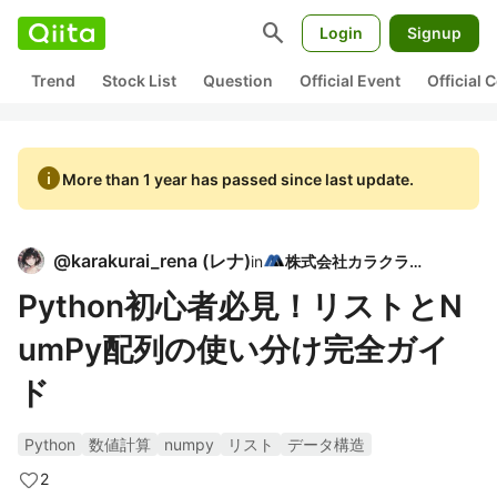
search
Login
Signup
Trend
Stock List
Question
Official Event
Official
info
More than 1 year has passed since last update.
@
karakurai_rena
(
レナ
)
in
株式会社カラクライ
Python初心者必見！リストとN
umPy配列の使い分け完全ガイ
ド
Python
数値計算
numpy
リスト
データ構造
2