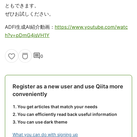
ともできます。
ぜひお試しください。
ADFI生成AI紹介動画：
https://www.youtube.com/watc
h?v=pDmG4jsVH1Y
comment
0
Register as a new user and use Qiita more
conveniently
You get articles that match your needs
You can efficiently read back useful information
You can use dark theme
What you can do with signing up