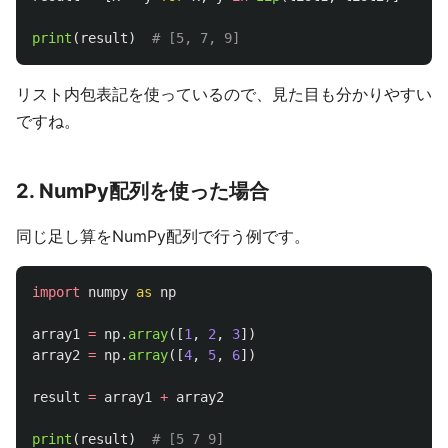
print
(
result
)
リスト内包表記を使っているので、見た目も分かりやすい
ですね。
2. NumPy配列を使った場合
同じ足し算をNumPy配列で行う例です。
import
numpy
as
np
array1
=
np
.
array
([
1
,
2
,
3
])
array2
=
np
.
array
([
4
,
5
,
6
])
result
=
array1
+
array2
print
(
result
)