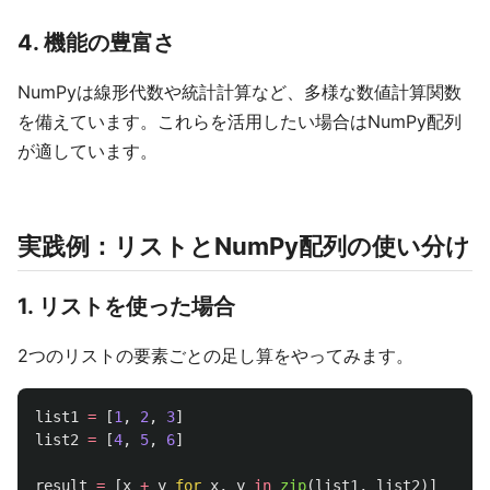
4. 機能の豊富さ
NumPyは線形代数や統計計算など、多様な数値計算関数
を備えています。これらを活用したい場合はNumPy配列
が適しています。
実践例：リストとNumPy配列の使い分け
1. リストを使った場合
2つのリストの要素ごとの足し算をやってみます。
list1
=
[
1
,
2
,
3
]
list2
=
[
4
,
5
,
6
]
result
=
[
x
+
y
for
x
,
y
in
zip
(
list1
,
list2
)]