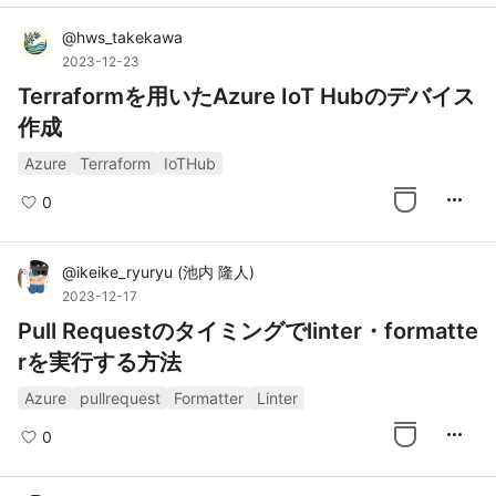
@
hws_takekawa
2023-12-23
Terraformを用いたAzure IoT Hubのデバイス
作成
Azure
Terraform
IoTHub
more_horiz
0
@
ikeike_ryuryu
(
池内 隆人
)
2023-12-17
Pull Requestのタイミングでlinter・formatte
rを実行する方法
Azure
pullrequest
Formatter
Linter
more_horiz
0