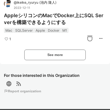
@
ikeike_ryuryu
(
池内 隆人
)
2023-12-11
AppleシリコンのMacでDocker上にSQL Ser
verを構築できるようにする
Mac
SQLServer
Apple
Docker
M1
more_horiz
1
See more
For those interested in this Organization
language
rss_feed
flag
Report organization