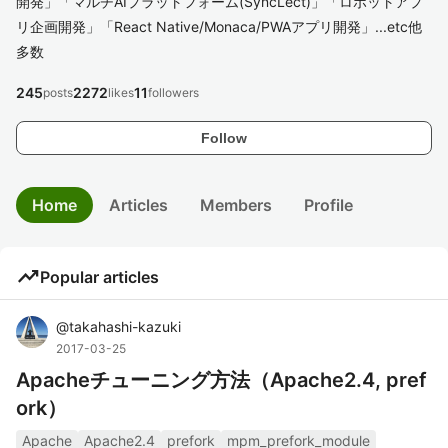
開発​」「マルチAIプラットフォーム(SyncLect)」「ロボットアプ
リ企画開発​」「React Native/Monaca/PWAアプリ開発」...etc他
多数
245
2272
11
posts
likes
followers
Follow
Home
Articles
Members
Profile
trending_up
Popular articles
@
takahashi-kazuki
2017-03-25
Apacheチューニング方法（Apache2.4, pref
ork）
Apache
Apache2.4
prefork
mpm_prefork_module