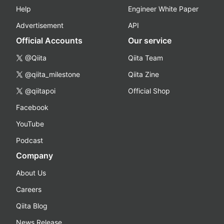
Help
Engineer White Paper
Advertisement
API
Official Accounts
Our service
@Qiita
Qiita Team
@qiita_milestone
Qiita Zine
@qiitapoi
Official Shop
Facebook
YouTube
Podcast
Company
About Us
Careers
Qiita Blog
News Release