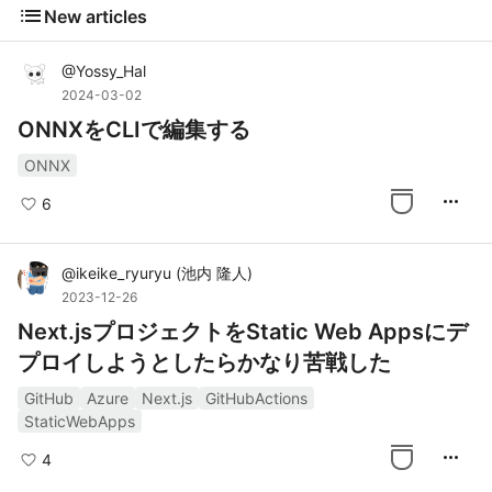
list
New articles
@
Yossy_Hal
2024-03-02
ONNXをCLIで編集する
ONNX
more_horiz
6
@
ikeike_ryuryu
(
池内 隆人
)
2023-12-26
Next.jsプロジェクトをStatic Web Appsにデ
プロイしようとしたらかなり苦戦した
GitHub
Azure
Next.js
GitHubActions
StaticWebApps
more_horiz
4