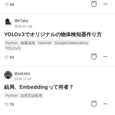
more_horiz
88
@
KTake
2019-01-29
YOLOv3でオリジナルの物体検知器作り方
Python
画像認識
Darknet
GoogleColaboratory
YOLOv3
more_horiz
80
@
sakabe
2019-11-07
結局、Embeddingって何者？
Python
自然言語処理
more_horiz
76