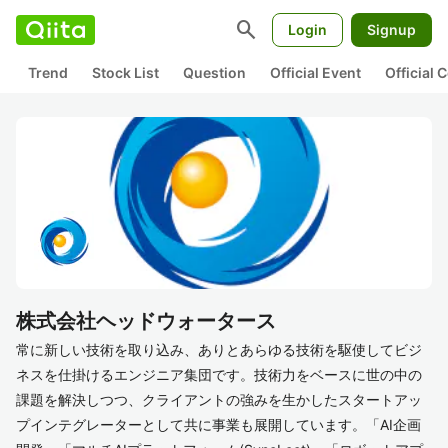
search
Login
Signup
Trend
Stock List
Question
Official Event
Official
株式会社ヘッドウォータース
常に新しい技術を取り込み、ありとあらゆる技術を駆使してビジ
ネスを仕掛けるエンジニア集団です。技術力をベースに世の中の
課題を解決しつつ、クライアントの強みを生かしたスタートアッ
プインテグレーターとして共に事業も展開しています。「AI企画