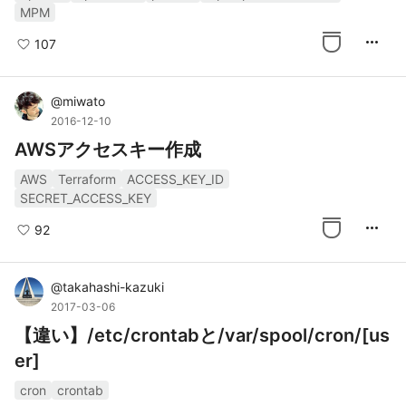
MPM
more_horiz
107
@
miwato
2016-12-10
AWSアクセスキー作成
AWS
Terraform
ACCESS_KEY_ID
SECRET_ACCESS_KEY
more_horiz
92
@
takahashi-kazuki
2017-03-06
【違い】/etc/crontabと/var/spool/cron/[us
er]
cron
crontab