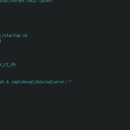
ssql/server:2022-latest
:/startup.sh
l
e_CI_AS
sh
&
/opt/mssql/bin/sqlservr;'"