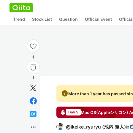
Trend
Stock List
Question
Official Event
Offici
1
1
info
More than 1 year has passed sin
Mac OS(Appleシリコン)
Ad
Day 5
more_horiz
@
ikeike_ryuryu
(
池内 隆人
)
in