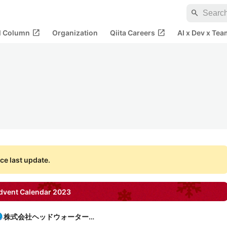
search
open_in_new
open_in_new
al Column
Organization
Qiita Careers
AI x Dev x Tea
ce last update.
vent Calendar
2023
株式会社ヘッドウォータース