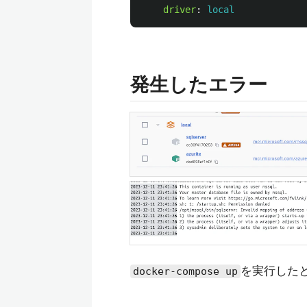
driver
:
local
発生したエラー
を実行したとこ
docker-compose up