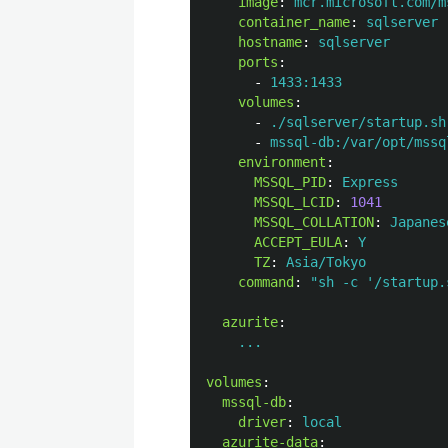
image
:
mcr.microsoft.com/m
container_name
:
sqlserver
hostname
:
sqlserver
ports
:
-
1433:1433
volumes
:
-
./sqlserver/startup.sh
-
mssql-db:/var/opt/mssq
environment
:
MSSQL_PID
:
Express
MSSQL_LCID
:
1041
MSSQL_COLLATION
:
Japanes
ACCEPT_EULA
:
Y
TZ
:
Asia/Tokyo
command
:
"
sh
-c
'/startup.
azurite
:
...
volumes
:
mssql-db
:
driver
:
local
azurite-data
: