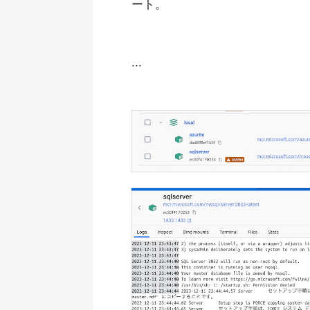
ート。
...