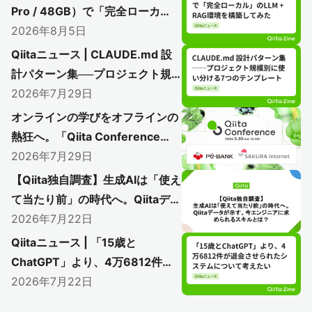
Pro / 48GB）で「完全ローカ
ル」のLLM + RAG環境を構築し
2026年8月5日
てみた
Qiitaニュース | CLAUDE.md 設
計パターン集──プロジェクト規
模別に使い分ける7つのテンプレ
2026年7月29日
ート
オンラインの学びをオフラインの
熱狂へ。「Qiita Conference
2026」で初のアフターイベント
2026年7月29日
開催レポート
【Qiita独自調査】生成AIは「使え
〜AI時代のエンジニアリングを語り尽く
て当たり前」の時代へ。Qiitaデー
した熱い1日をレポート〜
タが示す、今エンジニアに求めら
2026年7月22日
れるスキルとは？
Qiitaニュース | 「15歳と
ChatGPT」より、4万6812件が
退会させられたシステムについて
2026年7月22日
考えたい