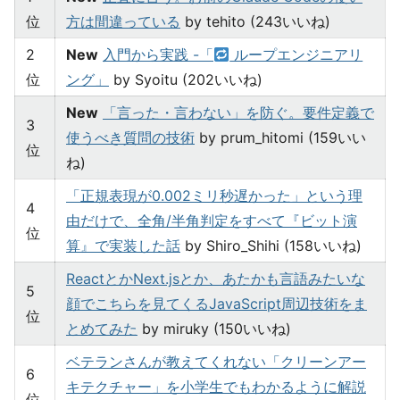
位
方は間違っている
by tehito (243いいね)
2
New
入門から実践 -「
ループエンジニアリ
位
ング」
by Syoitu (202いいね)
New
「言った・言わない」を防ぐ。要件定義で
3
使うべき質問の技術
by prum_hitomi (159いい
位
ね)
「正規表現が0.002ミリ秒遅かった」という理
4
由だけで、全角/半角判定をすべて『ビット演
位
算』で実装した話
by Shiro_Shihi (158いいね)
ReactとかNext.jsとか、あたかも言語みたいな
5
顔でこちらを見てくるJavaScript周辺技術をま
位
とめてみた
by miruky (150いいね)
ベテランさんが教えてくれない「クリーンアー
6
キテクチャー」を小学生でもわかるように解説
位