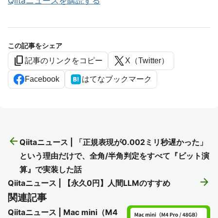
Qiitaニュースを購読する
この記事をシェア
content_copy
記事のリンクをコピー
X（Twitter）
Facebook
はてなブックマーク
arrow_back
Qiitaニュース | 「正規表現が0.002ミリ秒遅かった」
という理由だけで、全角/半角判定をすべて『ビット演
算』で実装した話
arrow_forward
Qiitaニュース | 【永久0円】人間LLMのすすめ
関連記事
Qiitaニュース | Mac mini（M4