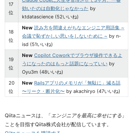
Claude Codeに人生を管理させて3ヶ月、一番
17
効いたのは自動化じゃなかった
by
位
ktdatascience (52いいね)
New
読み方を間違えがちなエンジニア用語集 ~
18
会議で恥ずかしい思いをしないために ~
by n-
位
isd (51いいね)
New
Copilot Coworkでブラウザ操作できるよ
19
うになったのはもっと話題になっていい
by
位
Oyu3m (48いいね)
20
New
Railsアプリのメモリが「無駄に」減る話
位
〜リーク・断片化〜
by akachiryo (47いいね)
Qiitaニュースは、「
エンジニアを最高に幸せにする
」
ことを目指すQiita株式会社が配信しています。