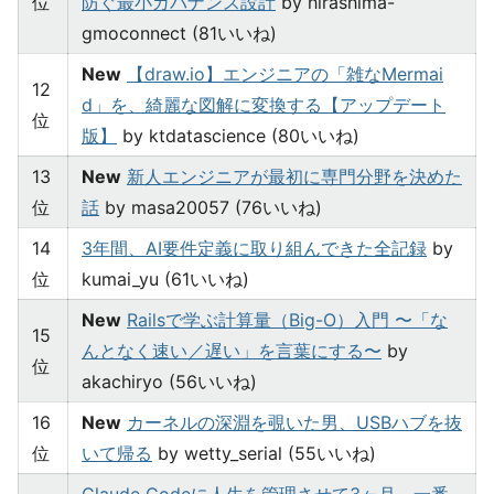
位
防ぐ最小ガバナンス設計
by hirashima-
gmoconnect (81いいね)
New
【draw.io】エンジニアの「雑なMermai
12
d」を、綺麗な図解に変換する【アップデート
位
版】
by ktdatascience (80いいね)
13
New
新人エンジニアが最初に専門分野を決めた
位
話
by masa20057 (76いいね)
14
3年間、AI要件定義に取り組んできた全記録
by
位
kumai_yu (61いいね)
New
Railsで学ぶ計算量（Big-O）入門 〜「な
15
んとなく速い／遅い」を言葉にする〜
by
位
akachiryo (56いいね)
16
New
カーネルの深淵を覗いた男、USBハブを抜
位
いて帰る
by wetty_serial (55いいね)