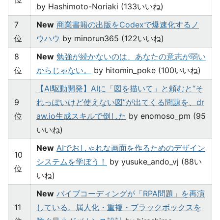
by Hashimoto-Noriaki (133いいね)
7
New
商業書籍の出版をCodexで爆速化するノ
位
ウハウ
by minorun365 (122いいね)
8
New
勉強が続かないのは、あなたの意志が弱い
位
からじゃない。
by hitomin_poke (100いいね)
【AI駆動開発】AIに「図を描いて」と頼むと“そ
9
れっぽいけど使えない図”が出てくる問題を、dr
位
aw.io生成スキルで倒した
by enomoso_pm (95
いいね)
New
AIでおしゃれな画面を作るためのデザイン
10
システムを学ぼう！
by yusuke_ando_vj (88い
位
いね)
New
バイブコーディングが「RPA問題」を再演
11
している。属人化・重複・ブラックボックスを