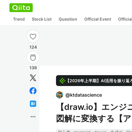
Trend
Stock List
Question
Official Event
Offici
124
139
【2026年上半期】AI活用を振り返
@
ktdatascience
【draw.io】エン
more_horiz
図解に変換する【ア