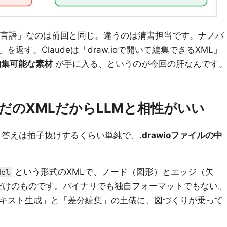
中間言語」なのは前回と同じ。違うのは清書担当です。ナノバ
返す。Claudeは「draw.ioで開いて編集できるXML」
編集可能な素材
が手に入る、というのが今回の肝なんです
はただのXMLだからLLMと相性がいい
か。答えは拍子抜けするくらい単純で、
.drawioファイルの中
という形式のXMLで、ノード（図形）とエッジ（矢
del
だけのものです。バイナリでも独自フォーマットでもない。
テキスト生成」と「差分編集」の土俵に、図づくりが乗って