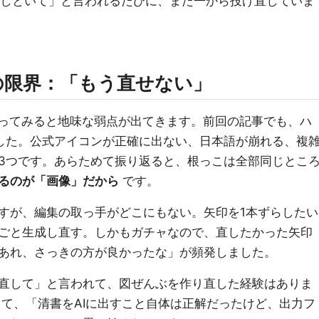
足しといて」と言われるたびに、また一から投げ直していま
の限界：「もう直せない」
使ってみると地味な弱点が出てきます。前回の記事でも、ハ
した。公式アイコンが正確に出ない、日本語が崩れる、複
3つです。あらためて振り返ると、根っこは全部同じとこ
るのが「画像」だから
です。
すが、編集の取っ手がどこにもない。矢印を1本ずらしたい
ごと生成し直す。しかもガチャなので、直したかった矢印
あれ、さっきの方が良かったな」が頻発しました。
直して」と言われて、図ぜんぶを作り直した経験はありま
って、「清書をAIに出すこと自体は正解だったけど、出力フ