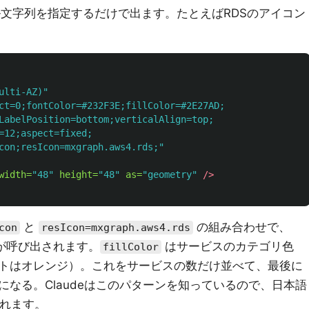
ル文字列を指定するだけで出ます。たとえばRDSのアイコン
ulti-AZ)"
ct=0;fontColor=#232F3E;fillColor=#2E27AD;

LabelPosition=bottom;verticalAlign=top;

=12;aspect=fixed;

con;resIcon=mxgraph.aws4.rds;"
width=
"48"
height=
"48"
as=
"geometry"
/>
と
の組み合わせで、
con
resIcon=mxgraph.aws4.rds
コンが呼び出されます。
はサービスのカテゴリ色
fillColor
トはオレンジ）。これをサービスの数だけ並べて、最後に
なる。Claudeはこのパターンを知っているので、日本語
くれます。