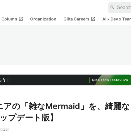
search
open_in_new
open_in_new
al Column
Organization
Qiita Careers
AI x Dev x Tea
ろう！
Qiita Tech Festa
2026
ジニアの「雑なMermaid」を、綺麗な
ップデート版】