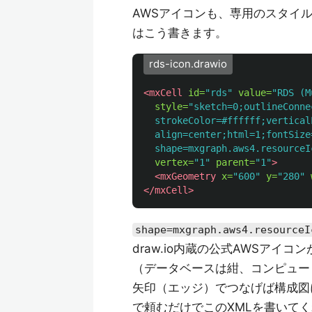
AWSアイコンも、専用のスタイ
はこう書きます。
rds-icon.drawio
<mxCell
id=
"rds"
value=
"RDS (M
style=
"sketch=0;outlineConne
  strokeColor=#ffffff;vertical
  align=center;html=1;fontSize
  shape=mxgraph.aws4.resourceI
vertex=
"1"
parent=
"1"
>
<mxGeometry
x=
"600"
y=
"280"
</mxCell>
shape=mxgraph.aws4.resourceI
draw.io内蔵の公式AWSアイ
（データベースは紺、コンピュー
矢印（エッジ）でつなげば構成図に
で頼むだけでこのXMLを書いて