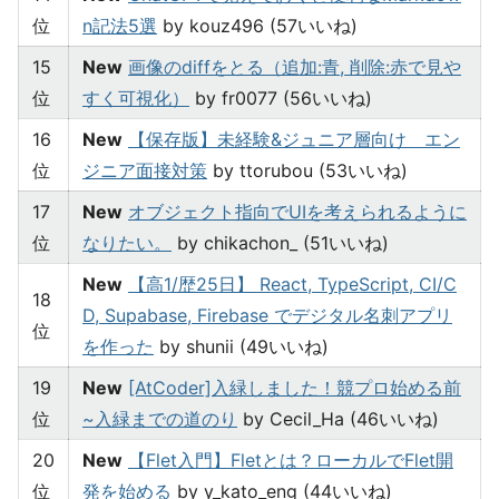
位
n記法5選
by kouz496 (57いいね)
15
New
画像のdiffをとる（追加:青, 削除:赤で見や
位
すく可視化）
by fr0077 (56いいね)
16
New
【保存版】未経験&ジュニア層向け エン
位
ジニア面接対策
by ttorubou (53いいね)
17
New
オブジェクト指向でUIを考えられるように
位
なりたい。
by chikachon_ (51いいね)
New
【高1/歴25日】 React, TypeScript, CI/C
18
D, Supabase, Firebase でデジタル名刺アプリ
位
を作った
by shunii (49いいね)
19
New
[AtCoder]入緑しました！競プロ始める前
位
~入緑までの道のり
by Cecil_Ha (46いいね)
20
New
【Flet入門】Fletとは？ローカルでFlet開
位
発を始める
by y_kato_eng (44いいね)