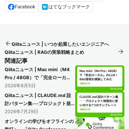
Facebook
はてなブックマーク
arrow_back
Qiitaニュース | いつか起業したいエンジニアへ
arrow_forward
Qiitaニュース | RAGの実装戦略まとめ
関連記事
Qiitaニュース | Mac mini（M4
Pro / 48GB）で「完全ローカ
ル」のLLM + RAG環境を構築し
2026年8月5日
てみた
Qiitaニュース | CLAUDE.md 設
計パターン集──プロジェクト規
模別に使い分ける7つのテンプレ
2026年7月29日
ート
オンラインの学びをオフラインの