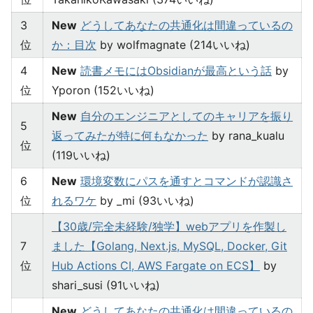
3
New
どうしてあなたの共通化は間違っているの
位
か：目次
by wolfmagnate (214いいね)
4
New
読書メモにはObsidianが最高という話
by
位
Yporon (152いいね)
New
自分のエンジニアとしてのキャリアを振り
5
返ってみたが特に何もなかった
by rana_kualu
位
(119いいね)
6
New
環境変数にパスを通すとコマンドが認識さ
位
れるワケ
by _mi (93いいね)
【30歳/完全未経験/独学】webアプリを作製し
7
ました【Golang, Next.js, MySQL, Docker, Git
位
Hub Actions CI, AWS Fargate on ECS】
by
shari_susi (91いいね)
New
どうしてあなたの共通化は間違っているの