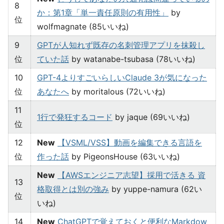
8
か：第1章「単一責任原則の有用性」
by
位
wolfmagnate (85いいね)
9
GPTが人知れず既存の名刺管理アプリを抹殺し
位
ていた話
by watanabe-tsubasa (78いいね)
10
GPT-4よりすごいらしいClaude 3が気になった
位
あなたへ
by moritalous (72いいね)
11
1行で発狂するコード
by jaque (69いいね)
位
12
New
【VSML/VSS】動画を編集できる言語を
位
作った話
by PigeonsHouse (63いいね)
New
【AWSエンジニア志望】採用で活きる 資
13
格取得とは別の強み
by yuppe-namura (62い
位
いね)
14
New
ChatGPTで覚えておくと便利なMarkdow