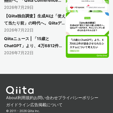
熱狂へ。「Qiita Conference
2026」で初のアフターイベント
2026年7月29日
開催レポート
【Qiita独自調査】生成AIは「使え
〜AI時代のエンジニアリングを語り尽く
て当たり前」の時代へ。Qiitaデー
した熱い1日をレポート〜
タが示す、今エンジニアに求めら
2026年7月22日
れるスキルとは？
Qiitaニュース | 「15歳と
ChatGPT」より、4万6812件が
退会させられたシステムについて
2026年7月22日
考えたい
About
利用規約
お問い合わせ
プライバシーポリシー
ガイドライン
広告掲載について
© 2011 - 2026 Qiita Inc.