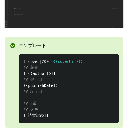
テンプレート
![
cover|200
](
{{coverUrl}}
)
## 著者
## 発行日
## 読了日
## 3選
## メモ