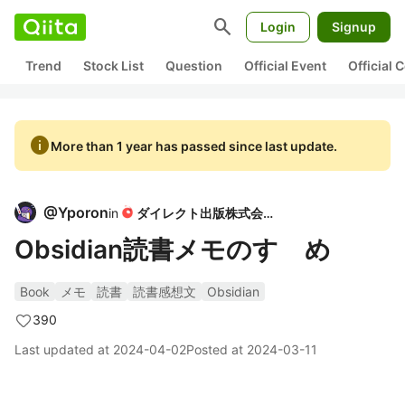
search
Login
Signup
Trend
Stock List
Question
Official Event
Official
info
More than 1 year has passed since last update.
@
Yporon
in
ダイレクト出版株式会社
Obsidian読書メモのすゝめ
Book
メモ
読書
読書感想文
Obsidian
390
Last updated at
2024-04-02
Posted at
2024-03-11