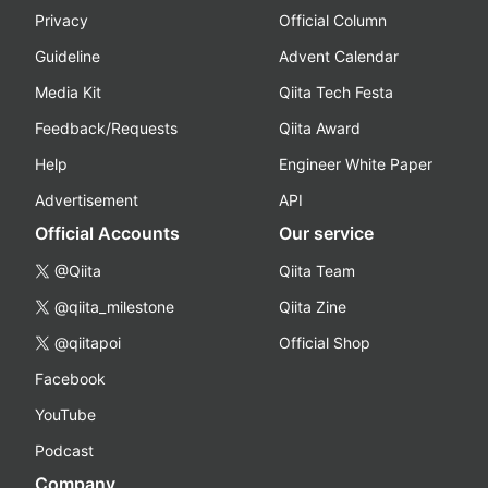
Privacy
Official Column
Guideline
Advent Calendar
Media Kit
Qiita Tech Festa
Feedback/Requests
Qiita Award
Help
Engineer White Paper
Advertisement
API
Official Accounts
Our service
@Qiita
Qiita Team
@qiita_milestone
Qiita Zine
@qiitapoi
Official Shop
Facebook
YouTube
Podcast
Company