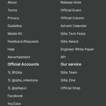
About
Release Note
Terms
Official Event
Privacy
Official Column
Guideline
Advent Calendar
Media Kit
Qiita Tech Festa
Feedback/Requests
Qiita Award
Help
Engineer White Paper
Advertisement
API
Official Accounts
Our service
@Qiita
Qiita Team
@qiita_milestone
Qiita Zine
@qiitapoi
Official Shop
Facebook
YouTube