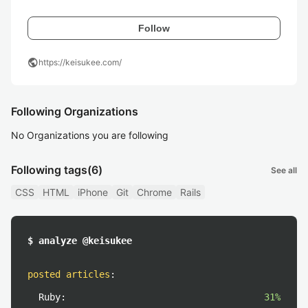
Follow
public
https://keisukee.com/
Following Organizations
No Organizations you are following
Following tags
(6)
See all
CSS
HTML
iPhone
Git
Chrome
Rails
$ analyze @keisukee
posted articles
:
Ruby:
31%