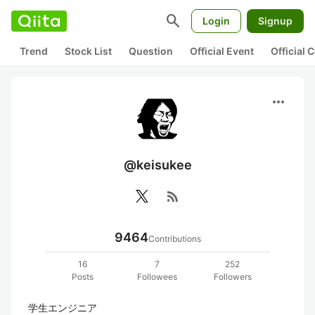
search
Login
Signup
Trend
Stock List
Question
Official Event
Official
more_horiz
@keisukee
rss_feed
9464
Contributions
16
7
252
Posts
Followees
Followers
学生エンジニア