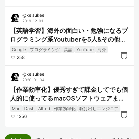
@
keisukee
2019-12-01
【英語学習】海外の面白い・勉強になるプ
ログラミング系Youtuberを5人&その他英
語圏のおすすめ動画を一気紹介！
Google
プログラミング
英語
YouTube
海外
258
@
keisukee
2020-01-04
【作業効率化】優秀すぎて課金してでも個
人的に使ってるmacOSソフトウェアまと
め【5選】
Mac
Dash
Alfred
作業効率化
駆け出しエンジニア
1256