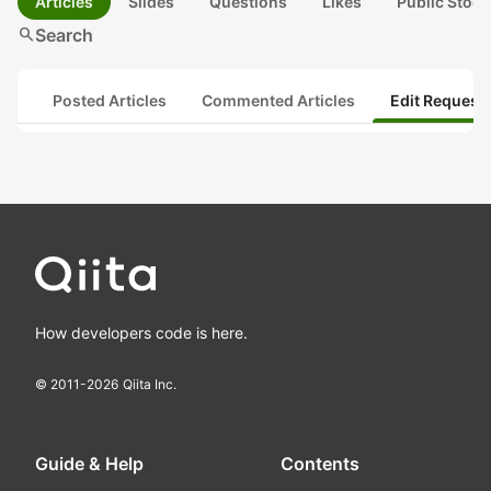
Articles
Slides
Questions
Likes
Public Stock
search
Search
Posted Articles
Commented Articles
Edit Request
How developers code is here.
© 2011-
2026
Qiita Inc.
Guide & Help
Contents