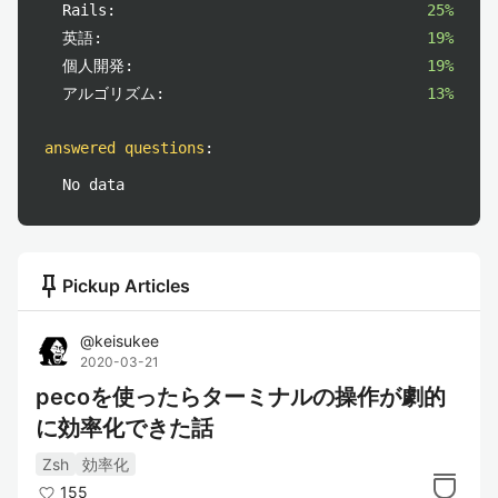
Rails:
25%
英語:
19%
個人開発:
19%
アルゴリズム:
13%
answered questions
:
No data
push_pin
Pickup Articles
@
keisukee
2020-03-21
pecoを使ったらターミナルの操作が劇的
に効率化できた話
Zsh
効率化
155