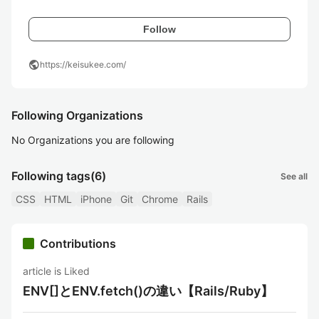
Follow
public
https://keisukee.com/
Following Organizations
No Organizations you are following
Following tags
(6)
See all
CSS
HTML
iPhone
Git
Chrome
Rails
Contributions
article is Liked
ENV[]とENV.fetch()の違い【Rails/Ruby】