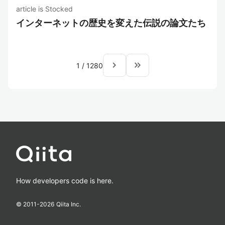
article is Stocked
インターネットの歴史を変えた伝説の論文たち
navigate_next
keyboard_double_arrow_right
1
/
1280
How developers code is here.
© 2011-
2026
Qiita Inc.