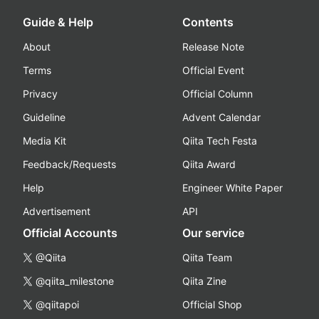
Guide & Help
Contents
About
Release Note
Terms
Official Event
Privacy
Official Column
Guideline
Advent Calendar
Media Kit
Qiita Tech Festa
Feedback/Requests
Qiita Award
Help
Engineer White Paper
Advertisement
API
Official Accounts
Our service
@Qiita
Qiita Team
@qiita_milestone
Qiita Zine
@qiitapoi
Official Shop