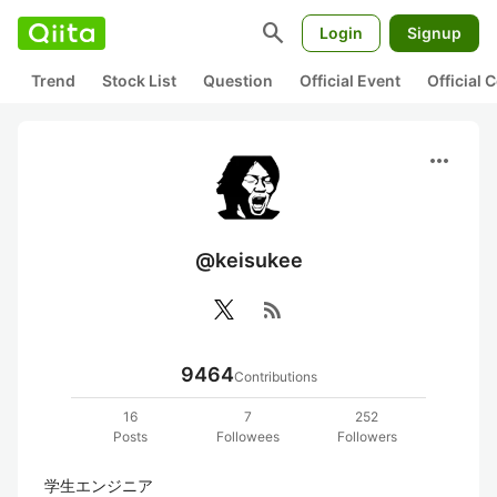
search
Login
Signup
Trend
Stock List
Question
Official Event
Official
more_horiz
@keisukee
rss_feed
9464
Contributions
16
7
252
Posts
Followees
Followers
学生エンジニア