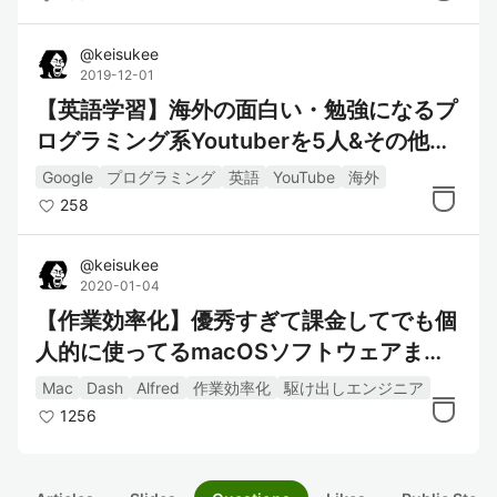
@
keisukee
2019-12-01
【英語学習】海外の面白い・勉強になるプ
ログラミング系Youtuberを5人&その他英
語圏のおすすめ動画を一気紹介！
Google
プログラミング
英語
YouTube
海外
258
@
keisukee
2020-01-04
【作業効率化】優秀すぎて課金してでも個
人的に使ってるmacOSソフトウェアまと
め【5選】
Mac
Dash
Alfred
作業効率化
駆け出しエンジニア
1256