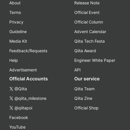
About
Release Note
Terms
Official Event
Privacy
Official Column
Guideline
Advent Calendar
Media Kit
Qiita Tech Festa
Feedback/Requests
Qiita Award
Help
Engineer White Paper
Advertisement
API
Official Accounts
Our service
@Qiita
Qiita Team
@qiita_milestone
Qiita Zine
@qiitapoi
Official Shop
Facebook
YouTube