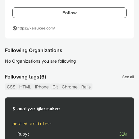
Follow
public
https://keisukee.com/
Following Organizations
No Organizations you are following
Following tags
(6)
See all
CSS
HTML
iPhone
Git
Chrome
Rails
$ analyze @keisukee
posted articles
:
Ruby:
31%