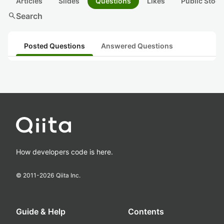
Articles
Slides
Questions
Likes
Public Stock
search
Search
Posted Questions
Answered Questions
How developers code is here.
© 2011-
2026
Qiita Inc.
Guide & Help
Contents