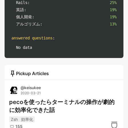
Rails:
25%
英語:
19%
個人開発:
19%
アルゴリズム:
13%
answered questions
:
No data
push_pin
Pickup Articles
@
keisukee
2020-03-21
pecoを使ったらターミナルの操作が劇的
に効率化できた話
Zsh
効率化
155