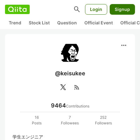
search
Login
Signup
Trend
Stock List
Question
Official Event
Official
more_horiz
@keisukee
rss_feed
9464
Contributions
16
7
252
Posts
Followees
Followers
学生エンジニア