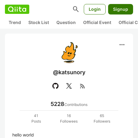
search
Login
Signup
Trend
Stock List
Question
Official Event
Official
more_horiz
@katsunory
rss_feed
5228
Contributions
41
16
65
Posts
Followees
Followers
hello world