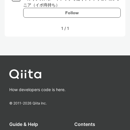
ニア（イボ痔持ち）
Follow
1
/
1
How developers code is here.
© 2011-
2026
Qiita Inc.
Guide & Help
Contents