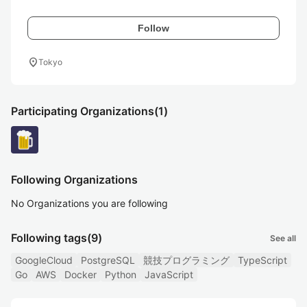
Follow
location_on
Tokyo
Participating Organizations
(1)
Following Organizations
No Organizations you are following
Following tags
(9)
See all
GoogleCloud
PostgreSQL
競技プログラミング
TypeScript
Go
AWS
Docker
Python
JavaScript