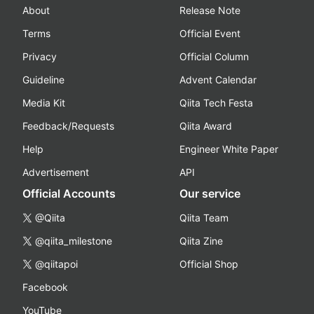
About
Release Note
Terms
Official Event
Privacy
Official Column
Guideline
Advent Calendar
Media Kit
Qiita Tech Festa
Feedback/Requests
Qiita Award
Help
Engineer White Paper
Advertisement
API
Official Accounts
Our service
@Qiita
Qiita Team
@qiita_milestone
Qiita Zine
@qiitapoi
Official Shop
Facebook
YouTube