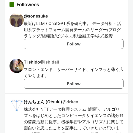
Followees
@
sonesuke
最近はLLM / ChatGPT系を研究中。 データ分析・活
用系プラットフォーム開発チームのリーダー/プログ
ラミング/組織論/ビジネス系/金融工学/株式投資
Follow
T Ishido
@
Ishidall
フロントエンド、サーバーサイド、インフラと薄く広
くやります。
Follow
けんちょん (Otsuki)
@
drken
株式会社NTTデータ数理システム (顧問)。アルゴリ
ズムをはじめとしたコンピュータサイエンスの諸分野
の啓蒙活動に従事。機械学習やアルゴリズムに関して
面白いと思ったことを記事にしていきたいと思いま