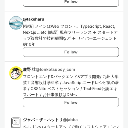
Follow
@
takeharu
[技術] メインはWeb フロント。TypeScript, React,
Next.js …etc [略歴] 現在フリーランス ← スタートア
ップ複数社で技術顧問など ← サイバーエージェント
約10年
Follow
鹿野 壮
@
tonkotsuboy_com
フロントエンド&バックエンド&アプリ開発/ 九州大学
芸工音響設計学科卒 / JavaScriptコードレシピ集の著
者 / CSSNite ベストセッション / TechFeed公認エキ
スパート / お仕事依頼はDMへ
Follow
ジャバ・ザ・ハットリ
@
jabba
ベルリンのスタートアップで働くソフトウェアエンジ