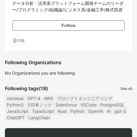
データ分析・活用系プラットフォーム開発チームのリーダ
ー/プログラミング/組織論/ビジネス系/金融工学/株式投資
Follow
location_on
京都
Following Organizations
No Organizations you are following
Following tags
(18)
See all
zendesk
GPT-4
AWS
プロンプトエンジニアリング
Python3
100本ノック
Salesforce
VSCode
PostgreSQL
JavaScript
TypeScript
Rust
Python
OpenAI
AI
gpt-3
ChatGPT
LangChain