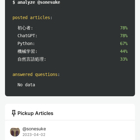
$ analyze @sonesuke
posted articles
:
初心者:
78%
ChatGPT:
78%
Python:
67%
機械学習:
44%
自然言語処理:
33%
answered questions
:
No data
push_pin
Pickup Articles
@
sonesuke
2023-04-02