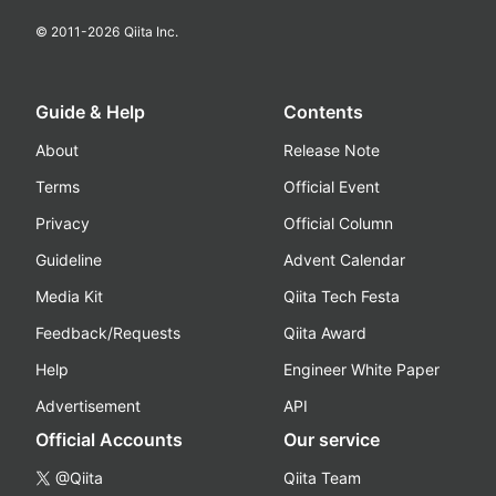
© 2011-
2026
Qiita Inc.
Guide & Help
Contents
About
Release Note
Terms
Official Event
Privacy
Official Column
Guideline
Advent Calendar
Media Kit
Qiita Tech Festa
Feedback/Requests
Qiita Award
Help
Engineer White Paper
Advertisement
API
Official Accounts
Our service
@Qiita
Qiita Team