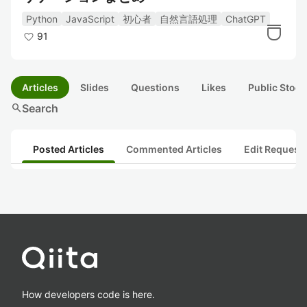
Python
JavaScript
初心者
自然言語処理
ChatGPT
91
Articles
Slides
Questions
Likes
Public Stock
search
Search
Posted Articles
Commented Articles
Edit Request
How developers code is here.