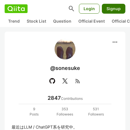
search
Login
Signup
Trend
Stock List
Question
Official Event
Official
more_horiz
@sonesuke
rss_feed
2847
Contributions
9
353
531
Posts
Followees
Followers
最近はLLM / ChatGPT系を研究中。
