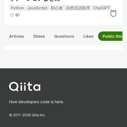
Python
JavaScript
初心者
自然言語処理
ChatGPT
91
Articles
Slides
Questions
Likes
Public Stock
How developers code is here.
© 2011-
2026
Qiita Inc.