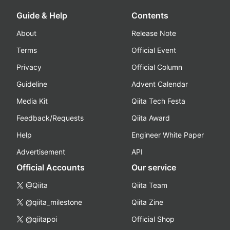
Guide & Help
Contents
About
Release Note
Terms
Official Event
Privacy
Official Column
Guideline
Advent Calendar
Media Kit
Qiita Tech Festa
Feedback/Requests
Qiita Award
Help
Engineer White Paper
Advertisement
API
Official Accounts
Our service
@Qiita
Qiita Team
@qiita_milestone
Qiita Zine
@qiitapoi
Official Shop