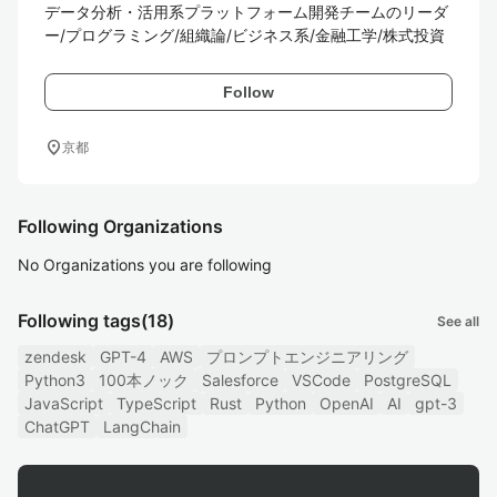
データ分析・活用系プラットフォーム開発チームのリーダ
ー/プログラミング/組織論/ビジネス系/金融工学/株式投資
Follow
location_on
京都
Following Organizations
No Organizations you are following
Following tags
(18)
See all
zendesk
GPT-4
AWS
プロンプトエンジニアリング
Python3
100本ノック
Salesforce
VSCode
PostgreSQL
JavaScript
TypeScript
Rust
Python
OpenAI
AI
gpt-3
ChatGPT
LangChain