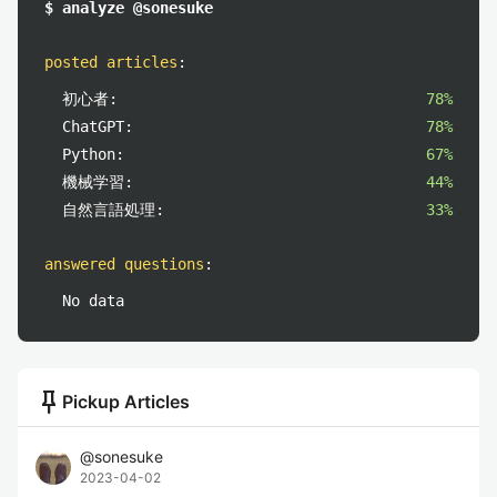
$ analyze @sonesuke
posted articles
:
初心者:
78%
ChatGPT:
78%
Python:
67%
機械学習:
44%
自然言語処理:
33%
answered questions
:
No data
push_pin
Pickup Articles
@
sonesuke
2023-04-02