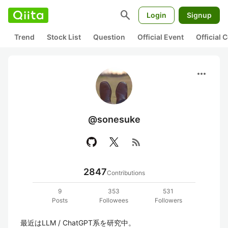
search
Login
Signup
Trend
Stock List
Question
Official Event
Official
more_horiz
@sonesuke
rss_feed
2847
Contributions
9
353
531
Posts
Followees
Followers
最近はLLM / ChatGPT系を研究中。
