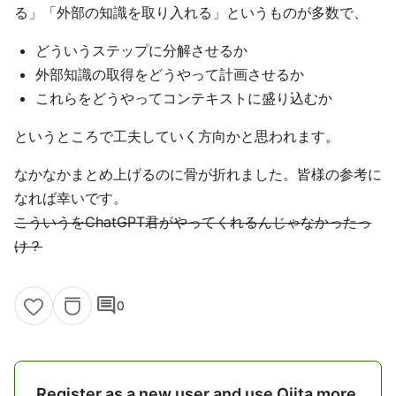
る」「外部の知識を取り入れる」というものが多数で、
どういうステップに分解させるか
外部知識の取得をどうやって計画させるか
これらをどうやってコンテキストに盛り込むか
というところで工夫していく方向かと思われます。
なかなかまとめ上げるのに骨が折れました。皆様の参考に
なれば幸いです。
こういうをChatGPT君がやってくれるんじゃなかったっ
け？
comment
0
Register as a new user and use Qiita more