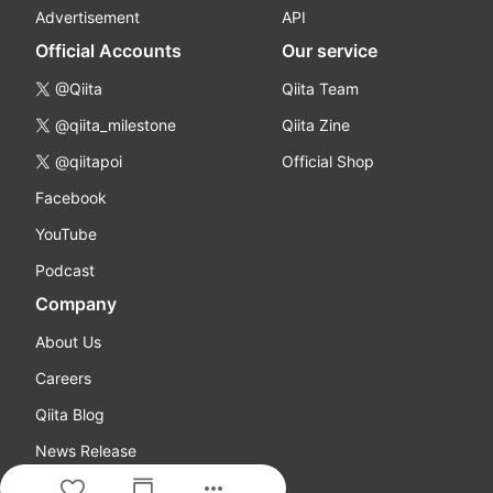
Advertisement
API
Official Accounts
Our service
@Qiita
Qiita Team
@qiita_milestone
Qiita Zine
@qiitapoi
Official Shop
Facebook
YouTube
Podcast
Company
About Us
Careers
Qiita Blog
News Release
more_horiz