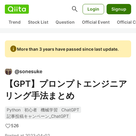
search
Login
Signup
Trend
Stock List
Question
Official Event
Official
info
More than 3 years have passed since last update.
@
sonesuke
【GPT】プロンプトエンジニア
リング手法まとめ
Python
初心者
機械学習
ChatGPT
記事投稿キャンペーン_ChatGPT
526
Posted at
2023-04-02