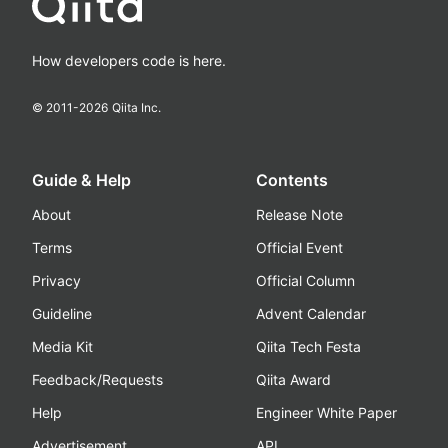
How developers code is here.
© 2011-
2026
Qiita Inc.
Guide & Help
Contents
About
Release Note
Terms
Official Event
Privacy
Official Column
Guideline
Advent Calendar
Media Kit
Qiita Tech Festa
Feedback/Requests
Qiita Award
Help
Engineer White Paper
Advertisement
API