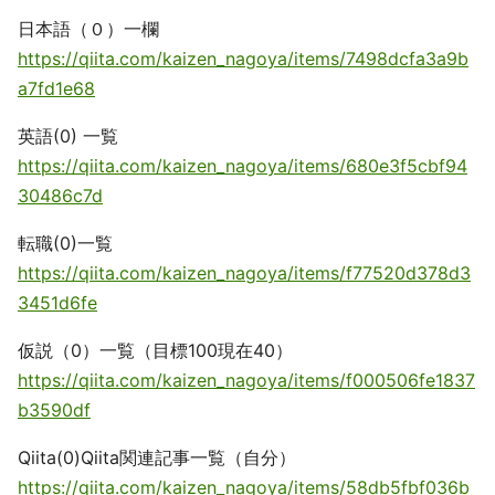
日本語（０）一欄
https://qiita.com/kaizen_nagoya/items/7498dcfa3a9b
a7fd1e68
英語(0) 一覧
https://qiita.com/kaizen_nagoya/items/680e3f5cbf94
30486c7d
転職(0)一覧
https://qiita.com/kaizen_nagoya/items/f77520d378d3
3451d6fe
仮説（0）一覧（目標100現在40）
https://qiita.com/kaizen_nagoya/items/f000506fe1837
b3590df
Qiita(0)Qiita関連記事一覧（自分）
https://qiita.com/kaizen_nagoya/items/58db5fbf036b