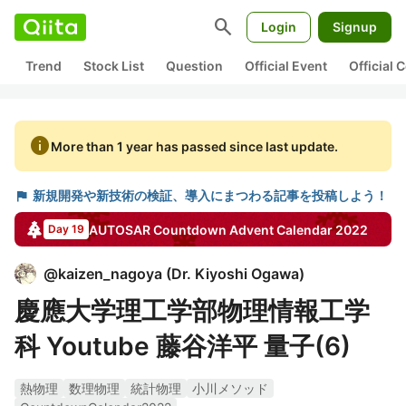
search
Login
Signup
Trend
Stock List
Question
Official Event
Official
info
More than 1 year has passed since last update.
flag
新規開発や新技術の検証、導入にまつわる記事を投稿しよう！
AUTOSAR Countdown
Advent Calendar
2022
Day 19
@
kaizen_nagoya
(
Dr. Kiyoshi Ogawa
)
慶應大学理工学部物理情報工学
科 Youtube 藤谷洋平 量子(6)
熱物理
数理物理
統計物理
小川メソッド