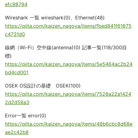
efc98794
Wireshark 一覧 wireshark(0)、Ethernet(48)
https://qiita.com/kaizen_nagoya/items/fbed841f61875
c4731d0
線網（Wi-Fi）空中線(antenna)(0) 記事一覧(118/300目
標)
https://qiita.com/kaizen_nagoya/items/5e5464ac2b24
bd4cd001
OSEK OS設計の基礎 OSEK(100)
https://qiita.com/kaizen_nagoya/items/7528a22a1424
2d2d58a3
Error一覧 error(0)
https://qiita.com/kaizen_nagoya/items/48b6cbc8d68e
ae2c42b8