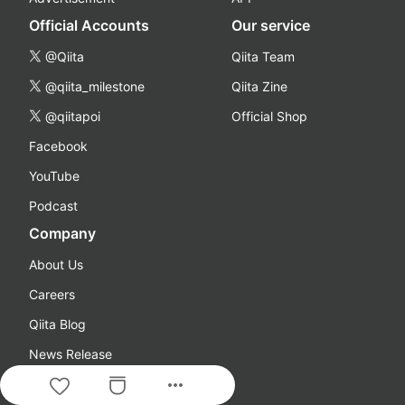
Official Accounts
Our service
@Qiita
Qiita Team
@qiita_milestone
Qiita Zine
@qiitapoi
Official Shop
Facebook
YouTube
Podcast
Company
About Us
Careers
Qiita Blog
News Release
more_horiz