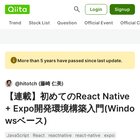
search
Login
Signup
Trend
Stock List
Question
Official Event
Official
info
More than 5 years have passed since last update.
@
hitotch
(
藤崎 仁美
)
【連載】初めてのReact Native
+ Expo開発環境構築入門(Windo
wsベース)
JavaScript
React
reactnative
react-native
expo