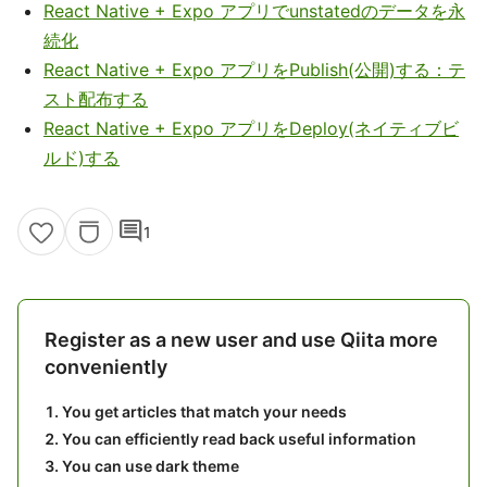
React Native + Expo アプリでunstatedのデータを永
続化
React Native + Expo アプリをPublish(公開)する：テ
スト配布する
React Native + Expo アプリをDeploy(ネイティブビ
ルド)する
comment
1
Register as a new user and use Qiita more
conveniently
You get articles that match your needs
You can efficiently read back useful information
You can use dark theme