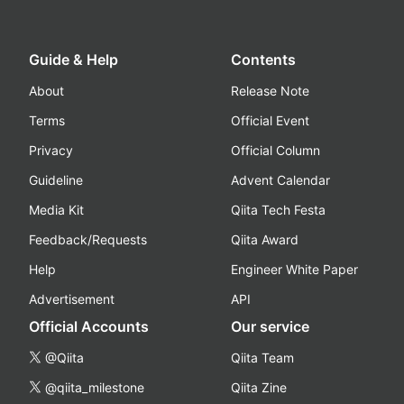
Guide & Help
Contents
About
Release Note
Terms
Official Event
Privacy
Official Column
Guideline
Advent Calendar
Media Kit
Qiita Tech Festa
Feedback/Requests
Qiita Award
Help
Engineer White Paper
Advertisement
API
Official Accounts
Our service
@Qiita
Qiita Team
@qiita_milestone
Qiita Zine