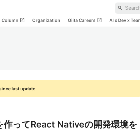
search
open_in_new
open_in_new
al Column
Organization
Qiita Careers
AI x Dev x Tea
ince last update.
作ってReact Nativeの開発環境を