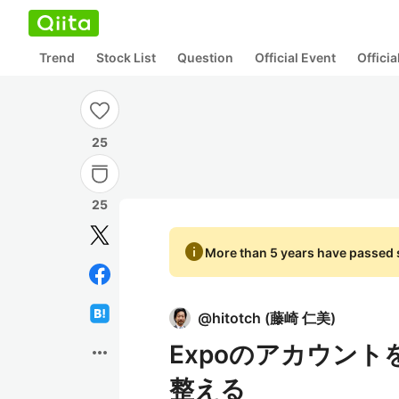
Trend
Stock List
Question
Official Event
Offici
25
25
info
More than 5 years have passed s
@
hitotch
(
藤崎 仁美
)
Expoのアカウントを
more_horiz
整える