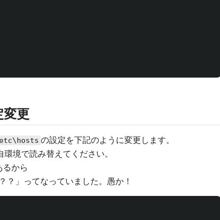
定変更
の設定を下記のように変更します。
etc\hosts
自環境で読み替えてください。
あるから
？？」ってなっていました。愚か！