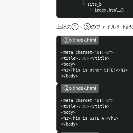
         └ site_b

上記の➀～➂のファイルを下記
➀のindex.html
<meta charset="UTF-8">

<title>テスト</title>

<body>

<h1>This is other SITE!</h1>

➁のindex.html
<meta charset="UTF-8">

<title>テスト</title>

<body>

<h1>This is SITE A!</h1>
