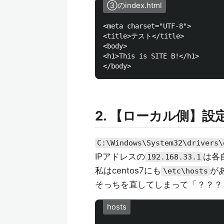
➂のindex.html
<meta charset="UTF-8">

<title>テスト</title>

<body>

<h1>This is SITE B!</h1>

2. 【ローカル側】設
C:\Windows\System32\drivers\
IPアドレスの
は各
192.168.33.1
私はcentos7にも
が
\etc\hosts
そっちを直してしまって「？？？
hosts