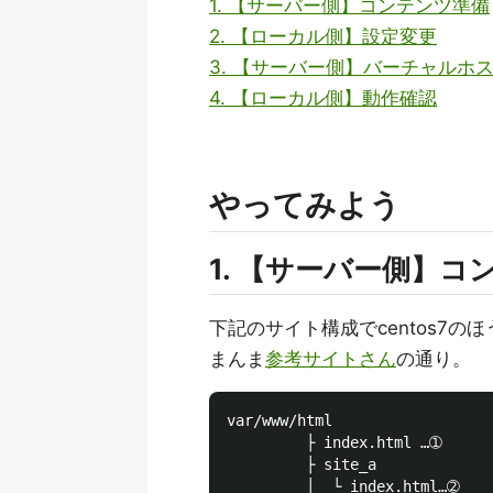
1. 【サーバー側】コンテンツ準備
2. 【ローカル側】設定変更
3. 【サーバー側】バーチャルホ
4. 【ローカル側】動作確認
やってみよう
1. 【サーバー側】コ
下記のサイト構成でcentos7
まんま
参考サイトさん
の通り。
var/www/html

         ├ index.html …➀

         ├ site_a

         │  └ index.html…➁
