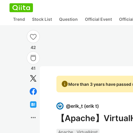
Trend
Stock List
Question
Official Event
Offici
42
41
info
More than 3 years have passed s
@
erik_t
(
erik t
)
【Apache】Virtu
more_horiz
Apache
VirtualHost