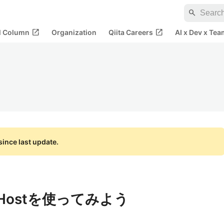
search
open_in_new
open_in_new
al Column
Organization
Qiita Careers
AI x Dev x Tea
ince last update.
alHostを使ってみよう