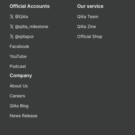
Official Accounts
Our service
@Qiita
Qiita Team
@qiita_milestone
Qiita Zine
@qiitapoi
Official Shop
Facebook
YouTube
Podcast
Company
About Us
Careers
Qiita Blog
News Release