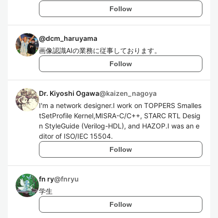
Follow
@
dcm_haruyama
画像認識AIの業務に従事しております。
Follow
Dr. Kiyoshi Ogawa
@
kaizen_nagoya
I'm a network designer.I work on TOPPERS Smalles
tSetProfile Kernel,MISRA-C/C++, STARC RTL Desig
n StyleGuide (Verilog-HDL), and HAZOP.I was an e
ditor of ISO/IEC 15504.
Follow
fn ry
@
fnryu
学生
Follow