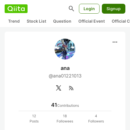
search
Login
Signup
Trend
Stock List
Question
Official Event
Official
more_horiz
ana
@ana01221013
rss_feed
41
Contributions
12
18
4
Posts
Followees
Followers