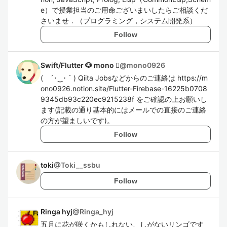
e）で授業担当のご用命ございまいしたらご相談くだ
さいませ．（プログラミング，システム開発系）
Follow
Swift/Flutter 🐶 mono 
@
mono0926
( ´･‿･｀) Qiita Jobsなどからのご連絡は https://m
ono0926.notion.site/Flutter-Firebase-16225b0708
9345db93c220ec9215238f をご確認の上お願いし
ます(記載の通り基本的にはメールでの直接のご連絡
の方が望ましいです)。
Follow
toki
@
Toki__ssbu
Follow
Ringa hyj
@
Ringa_hyj
五月に花が咲くかもしれない、しがないリンゴです