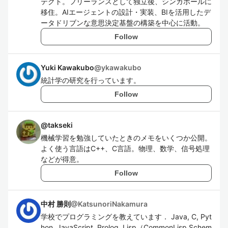
テクト。フリーランスとして独立後、シンガポールに
移住。AIエージェントの設計・実装、BIを活用したデ
ータドリブンな意思決定基盤の構築を中心に活動。
Follow
Yuki Kawakubo
@
ykawakubo
統計学の研究を行っています。
Follow
@
takseki
機械学習を勉強していたときのメモをいくつか公開。
よく使う言語はC++、C言語。物理、数学、信号処理
などが得意。
Follow
中村 勝則
@
KatsunoriNakamura
学校でプログラミングを教えています． Java, C, Pyt
hon, JavaScript, Prolog, Lisp（CommonLisp,Schem