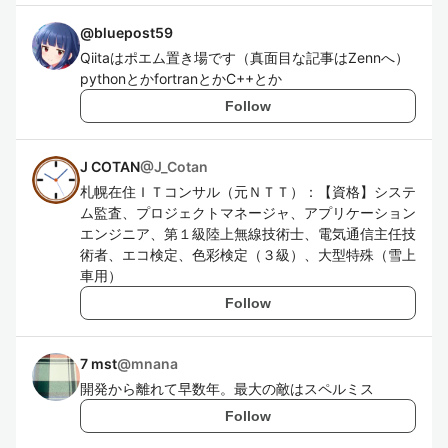
@
bluepost59
Qiitaはポエム置き場です（真面目な記事はZennへ）
pythonとかfortranとかC++とか
Follow
J COTAN
@
J_Cotan
札幌在住ＩＴコンサル（元ＮＴＴ）：【資格】システ
ム監査、プロジェクトマネージャ、アプリケーション
エンジニア、第１級陸上無線技術士、電気通信主任技
術者、エコ検定、色彩検定（３級）、大型特殊（雪上
車用）
Follow
7 mst
@
mnana
開発から離れて早数年。最大の敵はスペルミス
Follow