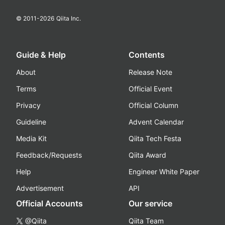
© 2011-
2026
Qiita Inc.
Guide & Help
Contents
About
Release Note
Terms
Official Event
Privacy
Official Column
Guideline
Advent Calendar
Media Kit
Qiita Tech Festa
Feedback/Requests
Qiita Award
Help
Engineer White Paper
Advertisement
API
Official Accounts
Our service
@Qiita
Qiita Team