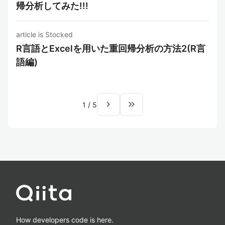
帰分析してみた!!!
article is Stocked
R言語とExcelを用いた重回帰分析の方法2(R言
語編)
navigate_next
keyboard_double_arrow_right
1
/
5
How developers code is here.