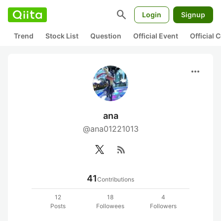
search
Login
Signup
Trend
Stock List
Question
Official Event
Official
more_horiz
ana
@ana01221013
rss_feed
41
Contributions
12
18
4
Posts
Followees
Followers