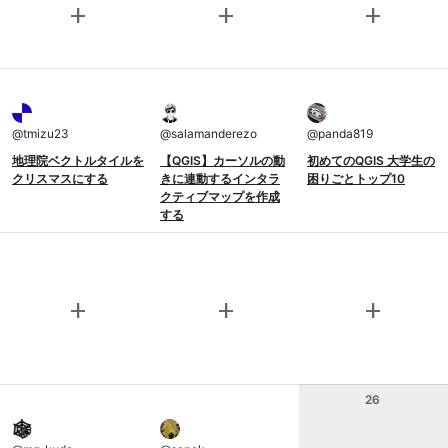
add
add
add
@
tmizu23
@
salamanderezo
@
panda819
地理院ベクトルタイルを
【QGIS】カーソルの動
初めてのQGIS 大学生の
クリスマスにする
きに連動するインタラ
困りごとトップ10
クティブマップを作成
する
add
add
add
26