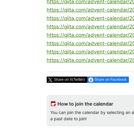
https://qiita.com/advent-calendar/
https://qiita.com/advent-calendar/
https://qiita.com/advent-calendar/
https://qiita.com/advent-calendar/
https://qiita.com/advent-calendar/
https://qiita.com/advent-calendar/
https://qiita.com/advent-calendar/
https://qiita.com/advent-calendar/2
Share on X(Twitter)
Share on Facebook
edit_calendar
How to join the calendar
You can join the calendar by selecting an av
a past date to join!