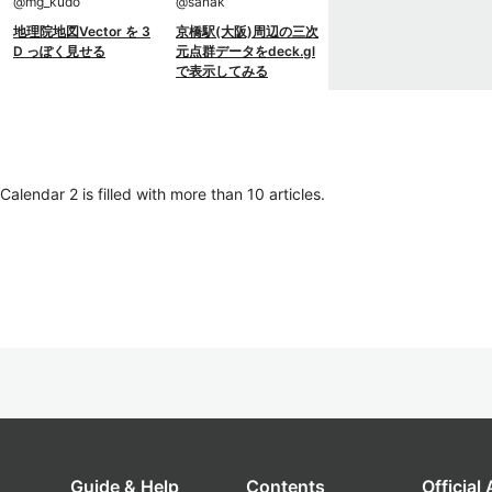
@
mg_kudo
@
sanak
地理院地図Vector を 3
京橋駅(大阪)周辺の三次
D っぽく見せる
元点群データをdeck.gl
で表示してみる
lendar 2 is filled with more than 10 articles.
Guide & Help
Contents
Official