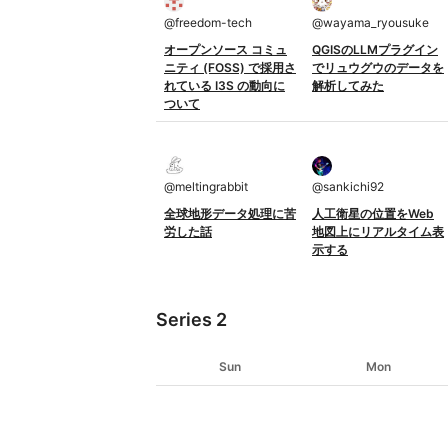
@
freedom-tech
@
wayama_ryousuke
オープンソース コミュ
QGISのLLMプラグイン
ニティ (FOSS) で採用さ
でリュウグウのデータを
れている I3S の動向に
解析してみた
ついて
@
meltingrabbit
@
sankichi92
全球地形データ処理に苦
人工衛星の位置をWeb
労した話
地図上にリアルタイム表
示する
Series 2
Sun
Mon