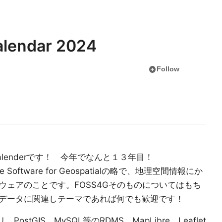
lendar 2024
add_circle
Follow
 Calenderです！ 今年でなんと１３年目！
ce Software for Geospatialの略で、地理空間情報にか
ウェアのことです。FOSS4Gそのものについてはもち
データに関連しテーマであれば何でも歓迎です！
ostGIS、MySQL等のRDMS、MapLibre、Leaflet