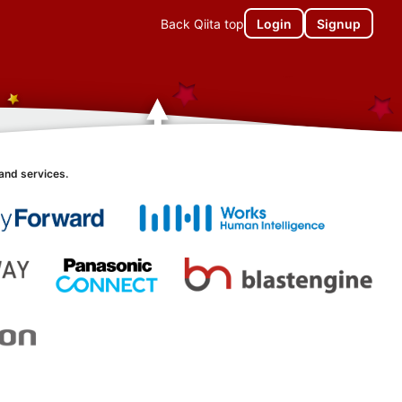
Back Qiita top
Login
Signup
and services.