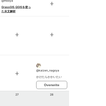
@
mooya
add
GrassGIS,QGISを使っ
た水文解析
add
add
@
kaizen_nagoya
add
かけたらかかいたい
Overwrite
27
28