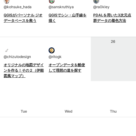
@
kohsuke_hada
@
sanskruthiya
@
ra0kley
QGISがパーソナル ジオ
QGISでシン・山手線を
PDALを用いた3次元点
データベースを救う
描く
群データの着色方法
26
@
chizutodesign
@
ritogk
オリジナルの地図デザイ
オープンデータを酷使
ンを作る！その２（伊能
して理想の道を探す
図風マップ）
Tue
Wed
Thu