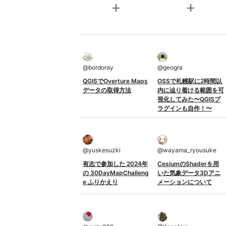
add
add
@
bordoray
@
geogra
QGISでOverture Maps
OSSで札幌駅に2時間以
データの取得方法
内に辿り着ける範囲を可
視化してみた〜QGISプ
ラグインも自作！〜
@
yuskesuzki
@
wayama_ryousuke
有志で参加した 2024年
CesiumのShaderを用
の 30DayMapChalleng
いた気象データ3Dアニ
e ふりかえり
メーションについて