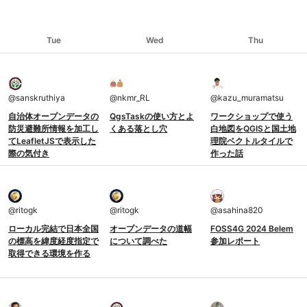
Tue
Wed
Thu
@
sanskruthiya
@
nkmr_RL
@
kazu_muramatsu
自治体オープンデータの
QgsTaskの使い方とよ
ワークショップで使う
防災避難所情報を加工し
くある落とし穴
白地図をQGISと国土地
てLeafletJSで表示した
理院ベクトルタイルで
際の気付き
作った話
@
ritogk
@
ritogk
@
asahina820
ローカル完結で日本全国
オープンデータの道幅
FOSS4G 2024 Belem
の標高を緯度経度指定で
について調べた
参加レポート
取得できる環境を作る