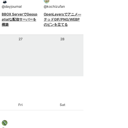
@
dayjournal
@
kochizufan
BBOX ServerでGeosp
OpenLayersでアニメ―
atialな配信サーバーを
テッドGIF/PNG/WEBP
構築
のピンを立てる
27
28
Fri
Sat