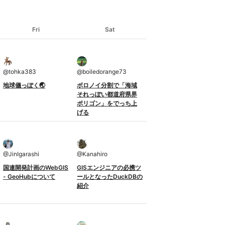
Fri
Sat
@
tohka383
@
boiledorange73
地球儀っぽく🌏
ボロノイ分割で「海域
それっぽい都道府県界
ポリゴン」をでっち上
げる
@
JinIgarashi
@
Kanahiro
国連開発計画のWebGIS
GISエンジニアの必携ツ
- GeoHubについて
ールとなったDuckDBの
紹介