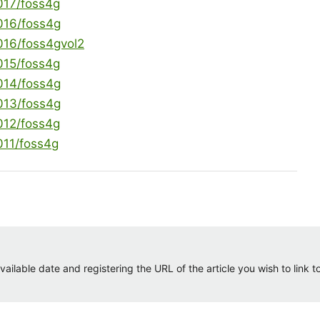
2017/foss4g
2016/foss4g
2016/foss4gvol2
2015/foss4g
2014/foss4g
2013/foss4g
2012/foss4g
011/foss4g
ailable date and registering the URL of the article you wish to link to.