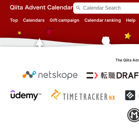
search
Top
Calendars
Gift campaign
Calendar ranking
Help
The Qiita Ad