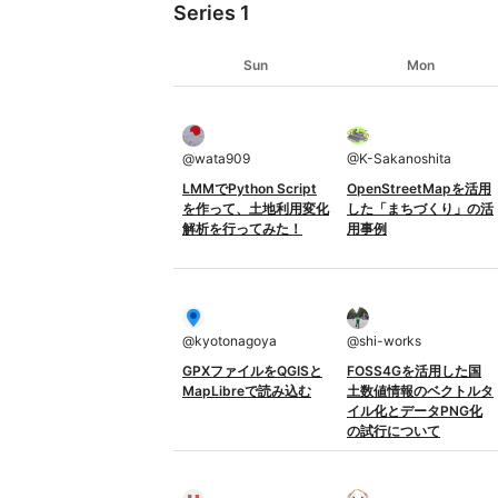
Series 1
Sun
Mon
@
wata909
@
K-Sakanoshita
LMMでPython Script
OpenStreetMapを活用
を作って、土地利用変化
した「まちづくり」の活
解析を行ってみた！
用事例
@
kyotonagoya
@
shi-works
GPXファイルをQGISと
FOSS4Gを活用した国
MapLibreで読み込む
土数値情報のベクトルタ
イル化とデータPNG化
の試行について