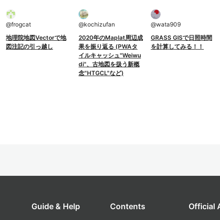
@
frogcat
@
kochizufan
@
wata909
地理院地図Vectorで地
2020年のMaplat周辺成
GRASS GISで日照時間
図注記の引っ越し
果を振り返る (PWAタ
を計算してみる！！
イルキャッシュ"Weiwu
di"、古地図を扱う新概
念"HTGCL"など)
Guide & Help
Contents
Official