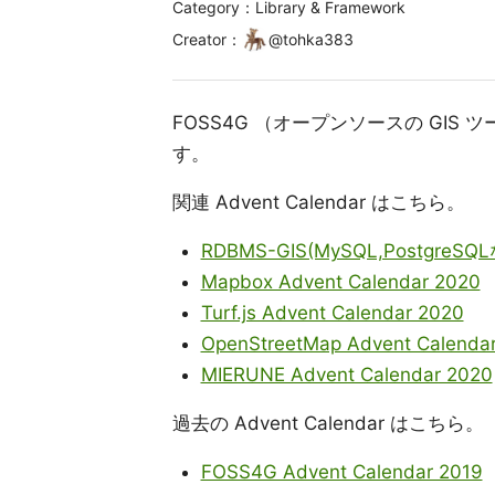
Category：Library & Framework
Creator
：
@
tohka383
FOSS4G （オープンソースの GIS ツー
す。
関連 Advent Calendar はこちら。
RDBMS-GIS(MySQL,PostgreSQLな
Mapbox Advent Calendar 2020
Turf.js Advent Calendar 2020
OpenStreetMap Advent Calenda
MIERUNE Advent Calendar 2020
過去の Advent Calendar はこちら。
FOSS4G Advent Calendar 2019