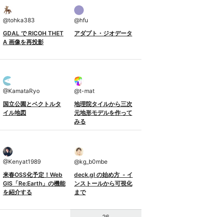
@
tohka383
@
hfu
GDAL で RICOH THET
アダプト・ジオデータ
A 画像を再投影
@
KamataRyo
@
t-mat
国立公園とベクトルタ
地理院タイルから三次
イル地図
元地形モデルを作って
みる
@
Kenyat1989
@
kg_b0mbe
来春OSS化予定！Web
deck.gl の始め方 - イ
GIS「Re:Earth」の機能
ンストールから可視化
を紹介する
まで
26