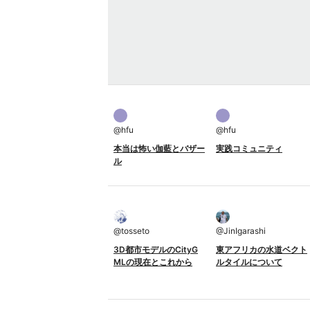
@
hfu
@
hfu
本当は怖い伽藍とバザー
実践コミュニティ
ル
@
tosseto
@
JinIgarashi
3D都市モデルのCityG
東アフリカの水道ベクト
MLの現在とこれから
ルタイルについて