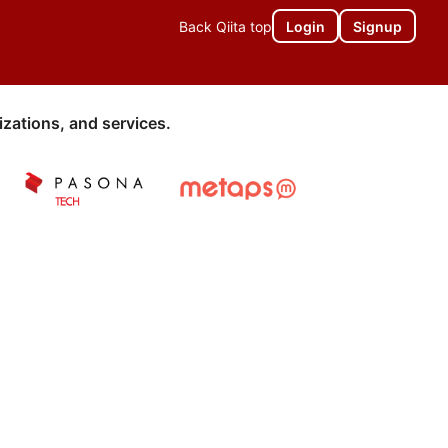
Back Qiita top
Login
Signup
zations, and services.