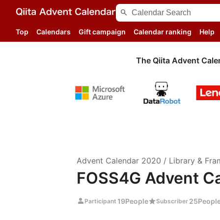
search
Top
Calendars
Gift campaign
Calendar ranking
Help
The Qiita Advent Cale
Advent Calendar
2020
/
Library & Fr
FOSS4G Advent Ca
person
star
19
People
25
Peopl
Participant
Subscriber