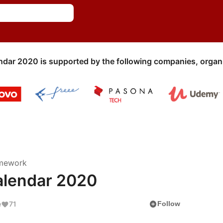
ndar 2020 is supported by the following companies, organi
amework
lendar 2020
add_circle
e
71
Follow