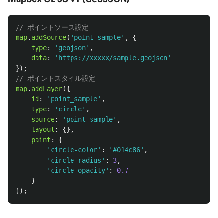
// ポイントソース設定
map
.
addSource
(
'
point_sample
'
,
{
type
:
'
geojson
'
,
data
:
'
https://xxxxx/sample.geojson
'
});
// ポイントスタイル設定
map
.
addLayer
({
id
:
'
point_sample
'
,
type
:
'
circle
'
,
source
:
'
point_sample
'
,
layout
:
{},
paint
:
{
'
circle-color
'
:
'
#014c86
'
,
'
circle-radius
'
:
3
,
'
circle-opacity
'
:
0.7
}
});