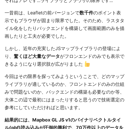
それはアレです...ライブラリとブラウザの限界です...
一昔前は、Leafletの前バージョンで
数千件
のポイント表
示でもブラウザが固まり限界でした。そのため、ラスタタ
イル化をしたりバックエンドを構築して画面範囲のみを描
画したりと工夫が必要でした。
しかし、近年の充実したJSマップライブラリの登場によ
り、
驚くほど大量なデータ
がフロンエンドのみでも表示で
きるようになり選択肢が広がりました
今回はその限界を探ってみようということで、どのマップ
ライブラリが適しているのか、フロントエンドのみの仕組
みで問題ないのか、バックエンドの構築も必要なのか等、
大体この辺で最初にはまったりすると思うので技術選定の
参考にしていただければと思います。
結果的には、Mapbox GL JS v1のバイナリベクトルタイ
ル(pbf)読み込みが圧倒的勝利で、70万件以上のデータを