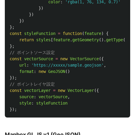
color
:
'
rgba(1, 76, 134, 0.7)
'
})
})
})
};
const
styleFunction
=
function
(
feature
)
{
return
styles
[
feature
.
getGeometry
().
getType
()];
};
// ポイントソース設定
const
vectorSource
=
new
VectorSource
({
url
:
'
https://xxxxx/sample.geojson
'
,
format
:
new
GeoJSON
()
});
// ポイントレイヤ設定
const
vectorLayer
=
new
VectorLayer
({
source
:
vectorSource
,
style
:
styleFunction
});
Mapbox GL JS v1 (GeoJSON)