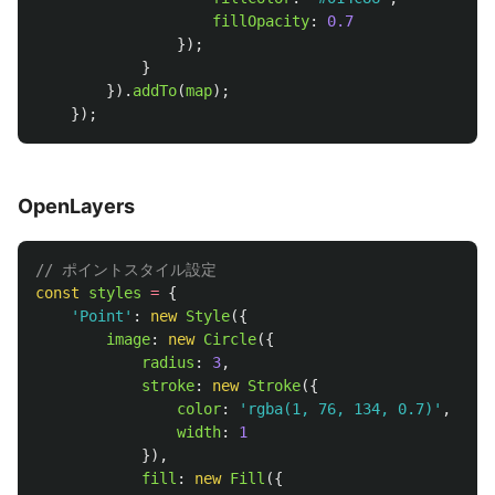
fillOpacity
:
0.7
});
}
}).
addTo
(
map
);
});
OpenLayers
// ポイントスタイル設定
const
styles
=
{
'
Point
'
:
new
Style
({
image
:
new
Circle
({
radius
:
3
,
stroke
:
new
Stroke
({
color
:
'
rgba(1, 76, 134, 0.7)
'
,
width
:
1
}),
fill
:
new
Fill
({