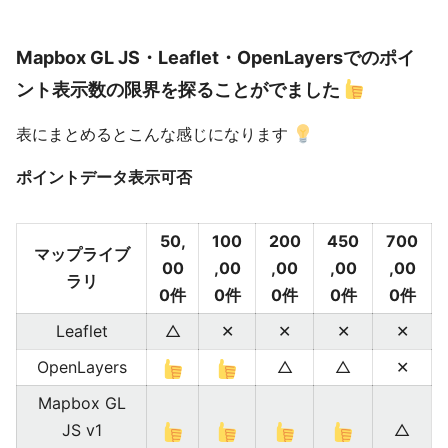
Mapbox GL JS・Leaflet・OpenLayersでのポイ
ント表示数の限界を探ることがでました
表にまとめるとこんな感じになります
ポイントデータ表示可否
50,
100
200
450
700
マップライブ
00
,00
,00
,00
,00
ラリ
0件
0件
0件
0件
0件
Leaflet
△
✕
✕
✕
✕
OpenLayers
△
△
✕
Mapbox GL
JS v1
△