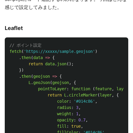
感じで設定してみました。
Leaflet
// ポイント設定
fetch
(
'
https://xxxxx/sample.geojson
'
)
.
then
(
data
=>
{
return
data
.
json
();
})
.
then
(
geojson
=>
{
L
.
geoJson
(
geojson
,
{
pointToLayer
:
function 
(
feature
,
layer
)
return
L
.
circleMarker
(
layer
,
{
color
:
'
#014c86
'
,
radius
:
3
,
weight
:
1
,
opacity
:
0.7
,
fill
:
true
,
fillColor
:
'
#014c86
'
,