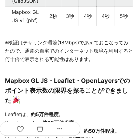
(GeoJSON)
Mapbox GL
2秒
3秒
4秒
4秒
5秒
JS v1 (pbf)
※検証はテザリング環境(18Mbps)であえておこなってみ
たので、通常の自宅でのインターネット環境を利用すると
何十倍で表示される可能性はあります。
Mapbox GL JS・Leaflet・OpenLayersでの
ポイント表示数の限界を探ることができまし
た
Leafletは、
約5万件程度
。
OpenLayersは、
約20万件程度
。
more_horiz
Mapbox GL JS v1 (GeoJSON)は、
約50万件程度
。