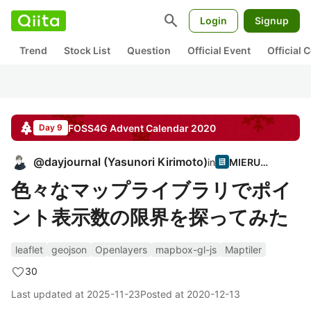
search
Login
Signup
Trend
Stock List
Question
Official Event
Official
FOSS4G
Advent Calendar
2020
Day 9
@
dayjournal
(
Yasunori Kirimoto
)
in
MIERUNE
色々なマップライブラリでポイ
ント表示数の限界を探ってみた
leaflet
geojson
Openlayers
mapbox-gl-js
Maptiler
30
Last updated at
2025-11-23
Posted at
2020-12-13