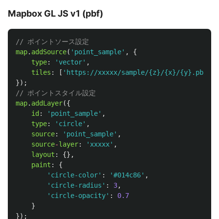
Mapbox GL JS v1 (pbf)
// ポイントソース設定
map
.
addSource
(
'
point_sample
'
,
{
type
:
'
vector
'
,
tiles
:
[
'
https://xxxxx/sample/{z}/{x}/{y}.pbf
'
]
});
// ポイントスタイル設定
map
.
addLayer
({
id
:
'
point_sample
'
,
type
:
'
circle
'
,
source
:
'
point_sample
'
,
source
-
layer
:
'
xxxxx
'
,
layout
:
{},
paint
:
{
'
circle-color
'
:
'
#014c86
'
,
'
circle-radius
'
:
3
,
'
circle-opacity
'
:
0.7
}
});