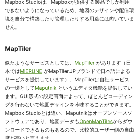
Mapbox Studioは、Mapboxが提供する製品でしか利用
できないようになっているため、地図のデザインや配信環
境を自分で構築したり管理したりする用途には向いていま
せん。
MapTiler
似たようなサービスとしては、
MapTiler
があります（日
本では
MIERUNE
がMapTiler.JPブランドで日本語による
サービスを提供しています）。MapTilerは自社サービス
の一環として
Maputnik
というエディタ機能を提供してい
ます。GUI形式の設定画面によって、ほとんどコーディン
グを行わないで地図デザインを吟味することができます。
Mapbox Studioとは違い、Maputnikはオープンソースソ
フトウェアであり、地図データも
OpenMapTiles
からダウ
ンロードできるものもあるので、比較的ユーザー側の自由
度が高いと言えます。