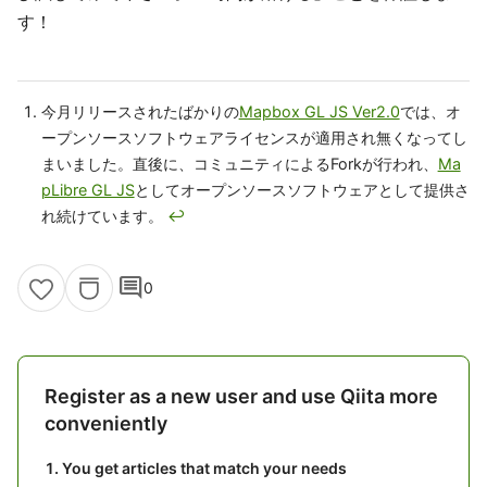
す！
今月リリースされたばかりの
Mapbox GL JS Ver2.0
では、オ
ープンソースソフトウェアライセンスが適用され無くなってし
まいました。直後に、コミュニティによるForkが行われ、
Ma
pLibre GL JS
としてオープンソースソフトウェアとして提供さ
れ続けています。
↩
comment
0
Register as a new user and use Qiita more
conveniently
You get articles that match your needs