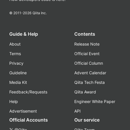
© 2011-
2026
Qiita Inc.
Guide & Help
Contents
About
Release Note
Terms
Official Event
Privacy
Official Column
Guideline
Advent Calendar
Media Kit
Qiita Tech Festa
Feedback/Requests
Qiita Award
Help
Engineer White Paper
Advertisement
API
Official Accounts
Our service
@Qiita
Qiita Team