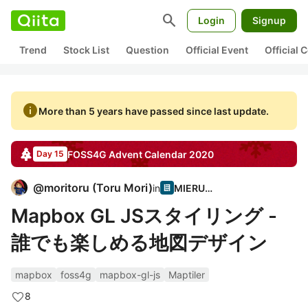
search
Login
Signup
Trend
Stock List
Question
Official Event
Official
info
More than 5 years have passed since last update.
FOSS4G
Advent Calendar
2020
Day 15
@
moritoru
(
Toru Mori
)
in
MIERUNE
Mapbox GL JSスタイリング -
誰でも楽しめる地図デザイン
mapbox
foss4g
mapbox-gl-js
Maptiler
8