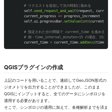
self
.
send_request_and_wait
(
request
,
current_
current_progress
+=
progress_increment
self
.
ui
.
progressBar
.
setValue
(
int
(
current_pro
current_time
=
current_time
.
addSecs
(
time_int
QGISプラグインの作成
上記のコードを用いることで、連続してGeoJSON形式の
ジオメトリを出力することができましたが、このまま
QGISにインプットすると、全てのデータにシンボロジを
適用する必要があります。
そこで、シンボロジの適用に加えて、各種解析までを済ま