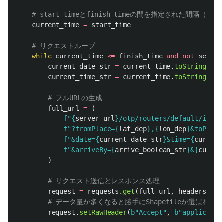
current_time
=
start_time
while
current_time
<=
finish_time
and
not
self
.
e
current_date_str
=
current_time
.
toString
(
"
yy
current_time_str
=
current_time
.
toString
(
"
HH
full_url
=
(
f
"
{
server_url
}
/otp/routers/default/isoch
f
"
?fromPlace=
{
lat_dep
}
,
{
lon_dep
}
&toPlace
f
"
&date=
{
current_date_str
}
&time=
{
current
f
"
&arriveBy=
{
arrive_boolean_str
}
&
{
cutoff
)
request
=
requests
.
get
(
full_url
,
headers
=
hea
request
.
setRawHeader
(
b
"
Accept
"
,
b
"
applicatio