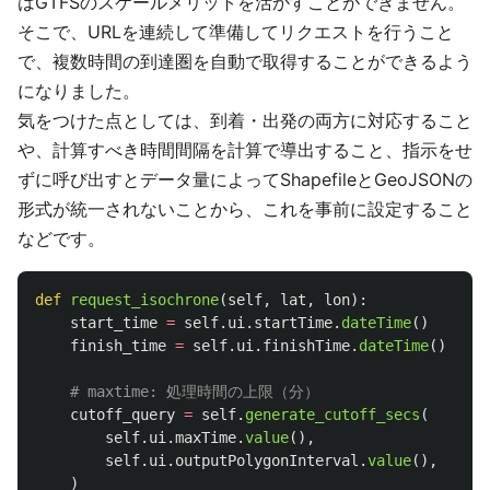
はGTFSのスケールメリットを活かすことができません。
そこで、URLを連続して準備してリクエストを行うこと
で、複数時間の到達圏を自動で取得することができるよう
になりました。
気をつけた点としては、到着・出発の両方に対応すること
や、計算すべき時間間隔を計算で導出すること、指示をせ
ずに呼び出すとデータ量によってShapefileとGeoJSONの
形式が統一されないことから、これを事前に設定すること
などです。
def
request_isochrone
(
self
,
lat
,
lon
):
start_time
=
self
.
ui
.
startTime
.
dateTime
()
finish_time
=
self
.
ui
.
finishTime
.
dateTime
()
cutoff_query
=
self
.
generate_cutoff_secs
(
self
.
ui
.
maxTime
.
value
(),
self
.
ui
.
outputPolygonInterval
.
value
(),
)