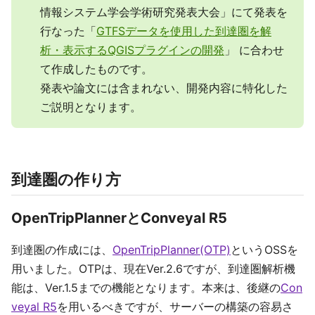
情報システム学会学術研究発表大会」にて発表を
行なった「
GTFSデータを使用した到達圏を解
析・表示するQGISプラグインの開発
」 に合わせ
て作成したものです。
発表や論文には含まれない、開発内容に特化した
ご説明となります。
到達圏の作り方
OpenTripPlannerとConveyal R5
到達圏の作成には、
OpenTripPlanner(OTP)
というOSSを
用いました。OTPは、現在Ver.2.6ですが、到達圏解析機
能は、Ver.1.5までの機能となります。本来は、後継の
Con
veyal R5
を用いるべきですが、サーバーの構築の容易さ