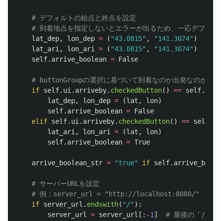
lat_dep
,
lon_dep
=
(
"
43.0815
"
,
"
141.3074
"
)
lat_ari
,
lon_ari
=
(
"
43.0815
"
,
"
141.3074
"
)
self
.
arrive_boolean
=
False
if
self
.
ui
.
arriveby
.
checkedButton
()
==
self
.
ui
.
b
lat_dep
,
lon_dep
=
(
lat
,
lon
)
self
.
arrive_boolean
=
False
elif
self
.
ui
.
arriveby
.
checkedButton
()
==
self
.
ui
lat_ari
,
lon_ari
=
(
lat
,
lon
)
self
.
arrive_boolean
=
True
arrive_boolean_str
=
"
true
"
if
self
.
arrive_boole
if
server_url
.
endswith
(
"
/
"
):
server_url
=
server_url
[:
-
1
]