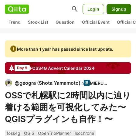
search
Login
Signup
Trend
Stock List
Question
Official Event
Official
info
More than 1 year has passed since last update.
FOSS4G
Advent Calendar
2024
Day 9
@
geogra
(
Shota Yamamoto
)
in
MIERUNE
OSSで札幌駅に2時間以内に辿り
着ける範囲を可視化してみた〜
QGISプラグインも自作！〜
foss4g
QGIS
OpenTripPlanner
Isochrone