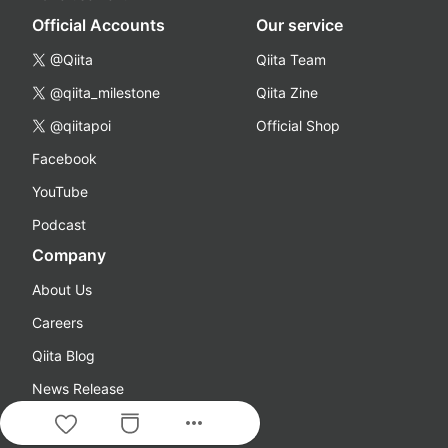
Official Accounts
Our service
@Qiita
Qiita Team
@qiita_milestone
Qiita Zine
@qiitapoi
Official Shop
Facebook
YouTube
Podcast
Company
About Us
Careers
Qiita Blog
News Release
more_horiz