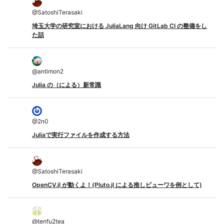
@
SatoshiTerasaki
埼玉大学の研究室における JuliaLang 向け GitLab CI の整備をし
た話
@
antimon2
Julia の（による）新常識
@
2n0
Juliaで実行ファイルを作成する方法
@
SatoshiTerasaki
OpenCV.jl が動くよ！(Pluto.jl による推しビューワを例として)
@
tenfu2tea