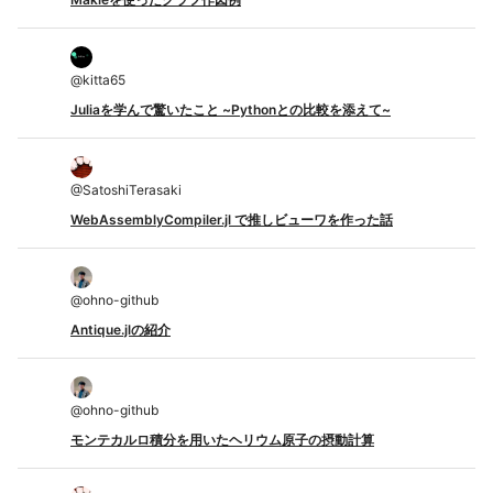
@
kitta65
Juliaを学んで驚いたこと ~Pythonとの比較を添えて~
@
SatoshiTerasaki
WebAssemblyCompiler.jl で推しビューワを作った話
@
ohno-github
Antique.jlの紹介
@
ohno-github
モンテカルロ積分を用いたヘリウム原子の摂動計算