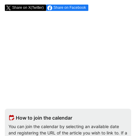
Share on X(Twitter)
Share on Facebook
edit_calendar
How to join the calendar
You can join the calendar by selecting an available date
and registering the URL of the article you wish to link to. If a