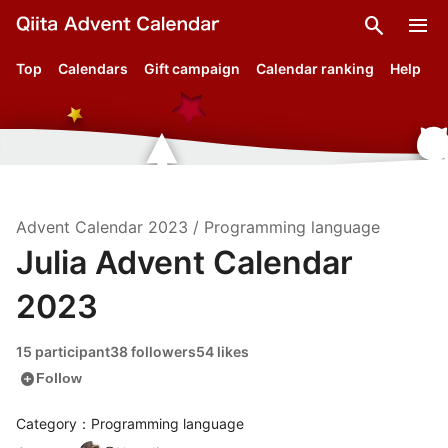
search
menu
Top
Calendars
Gift campaign
Calendar ranking
Help
Advent Calendar
2023
/
Programming language
Julia Advent Calendar
2023
15 participant
38 followers
54 likes
add_circle
Follow
Category：Programming language