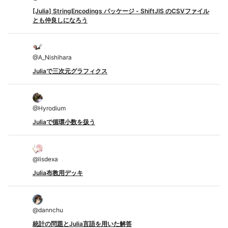
[Julia] StringEncodings パッケージ - ShiftJIS のCSVファイル
とも仲良しになろう
@
A_Nishihara
Juliaで三次元グラフィクス
@
Hyrodium
Juliaで循環小数を扱う
@
lisdexa
Julia布教用デッキ
@
dannchu
統計の問題とJulia言語を用いた解答