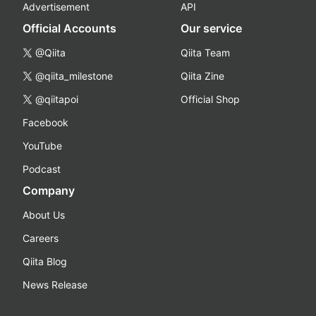
Advertisement
API
Official Accounts
Our service
@Qiita
Qiita Team
@qiita_milestone
Qiita Zine
@qiitapoi
Official Shop
Facebook
YouTube
Podcast
Company
About Us
Careers
Qiita Blog
News Release