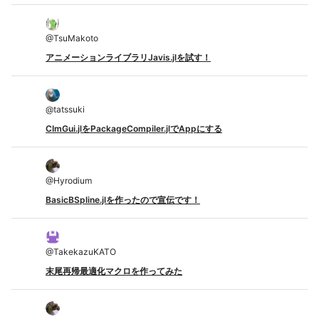
@
TsuMakoto
アニメーションライブラリJavis.jlを試す！
@
tatssuki
CImGui.jlをPackageCompiler.jlでAppにする
@
Hyrodium
BasicBSpline.jlを作ったので宣伝です！
@
TakekazuKATO
末尾再帰最適化マクロを作ってみた