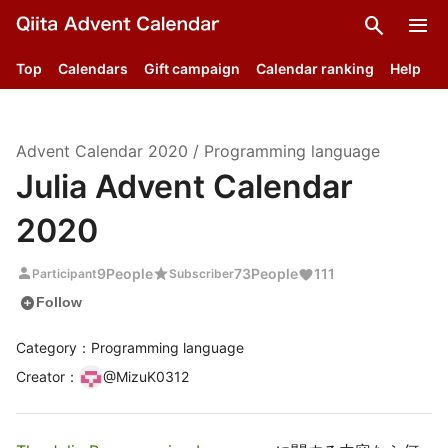
search
menu
Top
Calendars
Gift campaign
Calendar ranking
Help
Advent Calendar
2020
/
Programming language
Julia Advent Calendar
2020
person
star
9
People
73
People
111
Participant
Subscriber
add_circle
Follow
Category：Programming language
Creator
：
@
MizuK0312