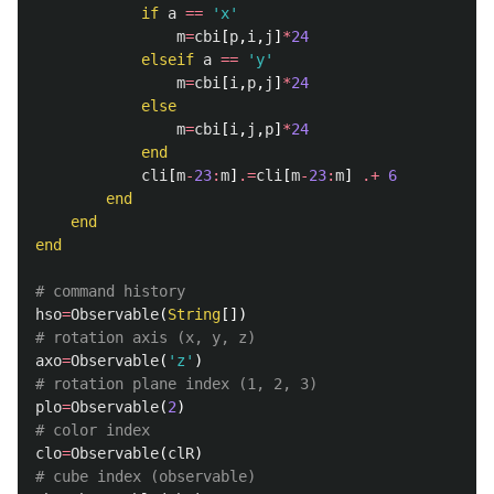
if
a
==
'x'
m
=
cbi
[
p
,
i
,
j
]
*
24
elseif
a
==
'y'
m
=
cbi
[
i
,
p
,
j
]
*
24
else
m
=
cbi
[
i
,
j
,
p
]
*
24
end
cli
[
m
-
23
:
m
]
.=
cli
[
m
-
23
:
m
]
.+
6
end
end
end
# command history
hso
=
Observable
(
String
[])
# rotation axis (x, y, z)
axo
=
Observable
(
'z'
)
# rotation plane index (1, 2, 3)
plo
=
Observable
(
2
)
# color index
clo
=
Observable
(
clR
)
# cube index (observable)