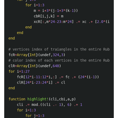
for
i
=
1
:
3
m
=
i
+
3
*
(
j
-
1
+
3
*
(
k
-
1
))
cbR
[
i
,
j
,
k
]
=
m
xcR
[
:
,
m
*
24
-
23
:
m
*
24
]
.=
xc
.+
[
2.0
*
(
i
-
2
),
end
end
end
# vertices index of traiangles in the entire Rubik c
fcR
=
Array
{
Int
}(
undef
,
324
,
3
)
# color index of each vertices in the entire Rubik c
clR
=
Array
{
Int
}(
undef
,
648
)
for
i
=
1
:
27
fcR
[
12
*
i
-
11
:
12
*
i
,
:
]
.=
fc
.+
(
24
*
(
i
-
1
))
clR
[
24
*
i
-
23
:
24
*
i
]
.=
cl
end
function
 highlight!
(
cli
,
cbi
,
a
,
p
)
cli
.=
mod
.
((
cli
.-
1
),
6
)
.+
1
for
i
=
1
:
3
for
j
=
1
:
3