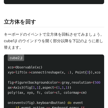
立方体を回す
キーボードのイベントで立方体を回転させてみましょう。
cube1.jl のウインドウを開く部分以降を下記のように差し
替えます。
cube2.jl
xco
=
Observable
(
xc
)
xyo
=
lift
(
x
->
connect
(
reshape
(
x
,
:
),
Point
{
3
}),
xco
)
fig
=
Figure
(
backgroundcolor
=:
gray
,
resolution
=
(
500
,
500
ax
=
Axis3
(
fig
[
1
,
1
],
aspect
=
(
1
,
1
,
1
))
poly!
(
ax
,
xyo
,
fc
,
color
=
cl
,
colormap
=
cm
)
on
(
events
(
fig
)
.
keyboardbutton
)
do
event
if
event
.
action
==
Keyboard
.
press
&&