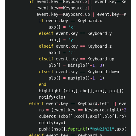
if
event
.
key
==
Keyboard
.
x
||
event
.
key
==
Keyboa
event
.
key
==
Keyboard
.
z
||
event
.
key
==
Keyboard
.
up
||
event
.
key
==
Keybo
if
event
.
key
==
Keyboard
.
x
axo
[]
=
'x'
elseif
event
.
key
==
Keyboard
.
y
axo
[]
=
'y'
elseif
event
.
key
==
Keyboard
.
z
axo
[]
=
'z'
elseif
event
.
key
==
Keyboard
.
up
plo
[]
=
min
(
plo
[]
+
1
,
3
)
elseif
event
.
key
==
Keyboard
.
down
plo
[]
=
max
(
plo
[]
-
1
,
1
)
end
highlight!
(
clo
[],
cbo
[],
axo
[],
plo
[])
notify
(
clo
)
elseif
event
.
key
==
Keyboard
.
left
||
event
.
k
ro
=
(
event
.
key
==
Keyboard
.
right
)
*
2
-
1
cuberot!
(
cbo
[],
xco
[],
axo
[],
plo
[],
ro
)
notify
(
xyo
)
push!
(
hso
[],
@sprintf
(
"%s%2i%2i"
,
axo
[],
pl
elseif
event
.
key
==
Keyboard
.
b