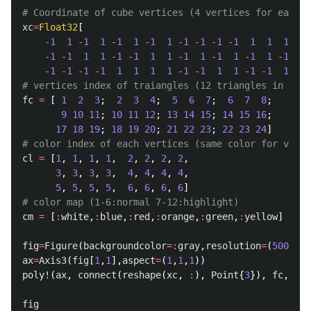
# Coordinate of cube vertices (4 vertices for each f
xc
=
Float32
[
-
1
1
-
1
1
-
1
1
-
1
1
-
1
-
1
-
1
-
1
1
1
1
1
-
1
-
1
1
1
-
1
-
1
1
1
-
1
1
-
1
1
-
1
1
-
1
1
-
1
-
1
-
1
-
1
1
1
1
1
-
1
-
1
1
1
-
1
-
1
1
1
# vertices index of traiangles (12 triangles in 1 cu
fc
=
[
1
2
3
;
2
3
4
;
5
6
7
;
6
7
8
;
9
10
11
;
10
11
12
;
13
14
15
;
14
15
16
;
17
18
19
;
18
19
20
;
21
22
23
;
22
23
24
]
# color index of each vertices (same color for verti
cl
=
[
1
,
1
,
1
,
1
,
2
,
2
,
2
,
2
,
3
,
3
,
3
,
3
,
4
,
4
,
4
,
4
,
5
,
5
,
5
,
5
,
6
,
6
,
6
,
6
]
# color map (1-6:normal 7-12:highlight)
cm
=
[
:
white
,
:
blue
,
:
red
,
:
orange
,
:
green
,
:
yellow
]
fig
=
Figure
(
backgroundcolor
=:
gray
,
resolution
=
(
500
,
500
ax
=
Axis3
(
fig
[
1
,
1
],
aspect
=
(
1
,
1
,
1
))
poly!
(
ax
,
connect
(
reshape
(
xc
,
:
),
Point
{
3
}),
fc
,
col
fig