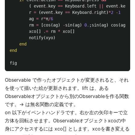
(
event
.
key
==
Keyboard
.
left
||
event
.
key
==
r
=
(
event
.
key
==
Keyboard
.
right
)
*
2
-
1
ag
=
r
*
π
/
6
rm
=
[
cos
(
ag
)
-
sin
(
ag
)
0.
;
sin
(
ag
)
cos
(
ag
)
0.
xco
[]
.=
rm
*
xco
[]
notify
(
xyo
)
end
end
fig
Observable で作ったオブジェクトが変更されると、それ
を使って描いた絵が更新されます。lift は、ある
Observableオブジェクトから別のObservableを作る関数
です。-> は無名関数の定義です。
on 以下がイベントハンドラです。右か左の矢印キーで立
方体を回転させます。Observableオブジェクトxcoの中
身にアクセスするには xco[] とします。xcoを書き変える