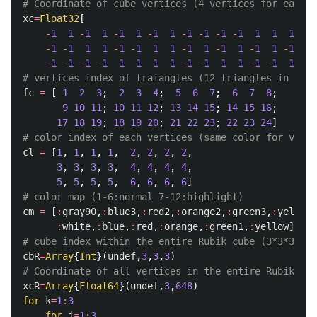
# Coordinate of cube vertices (4 vertices for each f
xc
=
Float32
[
-
1
1
-
1
1
-
1
1
-
1
1
-
1
-
1
-
1
-
1
1
1
1
1
-
1
-
1
1
1
-
1
-
1
1
1
-
1
1
-
1
1
-
1
1
-
1
1
-
1
-
1
-
1
-
1
1
1
1
1
-
1
-
1
1
1
-
1
-
1
1
1
# vertices index of traiangles (12 triangles in 1 cu
fc
=
[
1
2
3
;
2
3
4
;
5
6
7
;
6
7
8
;
9
10
11
;
10
11
12
;
13
14
15
;
14
15
16
;
17
18
19
;
18
19
20
;
21
22
23
;
22
23
24
]
# color index of each vertices (same color for verti
cl
=
[
1
,
1
,
1
,
1
,
2
,
2
,
2
,
2
,
3
,
3
,
3
,
3
,
4
,
4
,
4
,
4
,
5
,
5
,
5
,
5
,
6
,
6
,
6
,
6
]
# color map (1-6:normal 7-12:highlight)
cm
=
[
:
gray90
,
:
blue3
,
:
red2
,
:
orange2
,
:
green3
,
:
yellow2
:
white
,
:
blue
,
:
red
,
:
orange
,
:
green1
,
:
yellow
]
# cube index within the entire Rubik cube (3*3*3=27 
cbR
=
Array
{
Int
}(
undef
,
3
,
3
,
3
)
# Coordinate of all vertices in the entire Rubik cub
xcR
=
Array
{
Float64
}(
undef
,
3
,
648
)
for
k
=
1
:
3
for
j
=
1
:
3