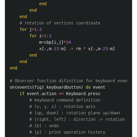
end
end
end
# rotation of vertices coordinate
for
j
=
1
:
3
for
i
=
1
:
3
m
=
cbp
[
i
,
j
]
*
24
x
[
:
,
m
-
23
:
m
]
.=
rm
*
x
[
:
,
m
-
23
:
m
]
end
end
end
# Observer function difinition for keyboard event
on
(
events
(
fig
)
.
keyboardbutton
)
do
event
if
event
.
action
==
Keyboard
.
press
# keyboard command definition
# [x, y, z] : rotation axis
# [up, down] : rotation plane up/down
# [right, left] : direction -> rotation
# [b] : undo
# [p] : print operation history