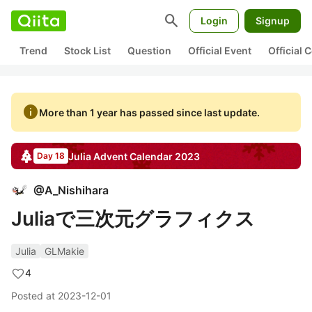
search
Login
Signup
Trend
Stock List
Question
Official Event
Official
info
More than 1 year has passed since last update.
Julia
Advent Calendar
2023
Day 18
@
A_Nishihara
Juliaで三次元グラフィクス
Julia
GLMakie
4
Posted at
2023-12-01