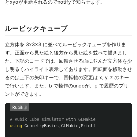
とxyoが更新されるのでnotifyで知らせます。
ルービックキューブ
立方体を 3x3x3 に並べてルービックキューブを作りま
す。正面から見た絵と後方から見た絵を並べて描きまし
た。下記のコードでは、回転させる面に並んだ立方体を少
し明るくハイライト表示してあります。回転面を移動させ
るのは上下の矢印キーで、回転軸の変更は x, y, z のキー
で行います。また、b で操作のundoが、p で履歴のプリ
ントができます。
Rubik.jl
# Rubik Cube simulator with GLMakie
using
GeometryBasics
,
GLMakie
,
Printf