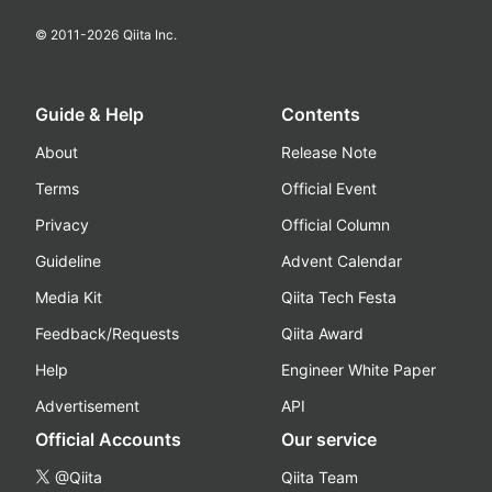
© 2011-
2026
Qiita Inc.
Guide & Help
Contents
About
Release Note
Terms
Official Event
Privacy
Official Column
Guideline
Advent Calendar
Media Kit
Qiita Tech Festa
Feedback/Requests
Qiita Award
Help
Engineer White Paper
Advertisement
API
Official Accounts
Our service
@Qiita
Qiita Team