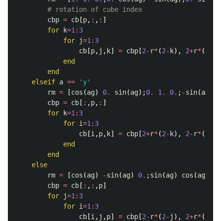
# rotation of cube index
cbp
=
cb
[
p
,
:
,
:
]
for
k
=
1
:
3
for
j
=
1
:
3
cb
[
p
,
j
,
k
]
=
cbp
[
2
-
r
*
(
2
-
k
),
2
+
r
*
(
2
-
j
)
end
end
elseif
a
==
'y'
rm
=
[
cos
(
ag
)
0.
sin
(
ag
);
0.
1.
0.
;
-
sin
(
ag
)
0
cbp
=
cb
[
:
,
p
,
:
]
for
k
=
1
:
3
for
i
=
1
:
3
cb
[
i
,
p
,
k
]
=
cbp
[
2
+
r
*
(
2
-
k
),
2
-
r
*
(
2
-
i
)
end
end
else
rm
=
[
cos
(
ag
)
-
sin
(
ag
)
0.
;
sin
(
ag
)
cos
(
ag
)
0.
cbp
=
cb
[
:
,
:
,
p
]
for
j
=
1
:
3
for
i
=
1
:
3
cb
[
i
,
j
,
p
]
=
cbp
[
2
-
r
*
(
2
-
j
),
2
+
r
*
(
2
-
i
)