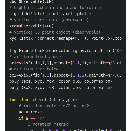
cbo
=
Observable
(
cbR
)
# highlight cube in the plane to rotate
highlight!
(
clo
[],
cbo
[],
axo
[],
plo
[])
# vertices coordinate (observable)
xco
=
Observable
(
xcR
)
# vertices 3D point object (observable)
xyo
=
lift
(
x
->
connect
(
reshape
(
x
,
:
),
Point
{
3
}),
xco
)
fig
=
Figure
(
backgroundcolor
=:
gray
,
resolution
=
(
1000
,
50
# ax1 from front above
ax1
=
Axis3
(
fig
[
1
,
1
],
aspect
=
(
1
,
1
,
1
),
azimuth
=
π
/
6
,
elevat
# ax2 from rear below
ax2
=
Axis3
(
fig
[
1
,
2
],
aspect
=
(
1
,
1
,
1
),
azimuth
=
π
*
7
/
6
,
elev
poly!
(
ax1
,
xyo
,
fcR
,
color
=
clo
,
colormap
=
cm
)
poly!
(
ax2
,
xyo
,
fcR
,
color
=
clo
,
colormap
=
cm
)
function
 cuberot!
(
cb
,
x
,
a
,
p
,
r
)
# rotation angle : π/2 or -π/2
ag
=
r
*
π
/
2
if
a
==
'x'
# rotation matrix
rm
=
[
1.
0.
0.
;
0.
cos
(
ag
)
-
sin
(
ag
);
0.
sin
(
ag