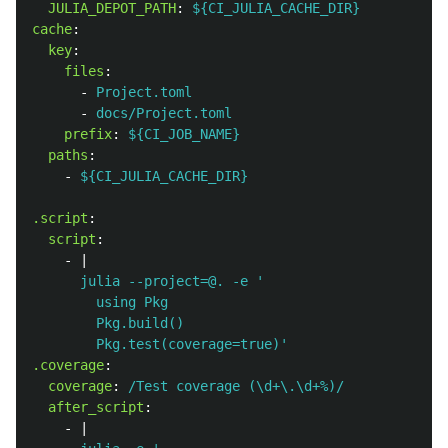
JULIA_DEPOT_PATH
:
${CI_JULIA_CACHE_DIR}
cache
:
key
:
files
:
-
Project.toml
-
docs/Project.toml
prefix
:
${CI_JOB_NAME}
paths
:
-
${CI_JULIA_CACHE_DIR}
.script
:
script
:
-
|
julia --project=@. -e '
using Pkg
Pkg.build()
Pkg.test(coverage=true)'
.coverage
:
coverage
:
/Test coverage (\d+\.\d+%)/
after_script
:
-
|