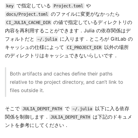
で指定している
や
key
Project.toml
のファイルに変更がなかったら
docs/Project.toml
の値で指定しているディレクトリの
CI_JULIA_CACHE_DIR
内容を再利用することができます．Julia の依存関係はデ
フォルトだと
に入ります．ところが GitLab の
~/.julia
キャッシュの仕様によって
以外の場所
CI_PROJECT_DIR
のディレクトリはキャッシュできないらしいです．
Both artifacts and caches define their paths
relative to the project directory, and can’t link to
files outside it.
そこで
で
以下に入る依存
JULIA_DEPOT_PATH
~/.julia
関係を制御します．
は下記のドキュメ
JULIA_DEPOT_PATH
ントを参考にしてください．