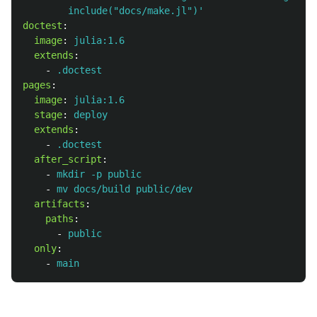
include("docs/make.jl")'
doctest
:
image
:
julia:1.6
extends
:
-
.doctest
pages
:
image
:
julia:1.6
stage
:
deploy
extends
:
-
.doctest
after_script
:
-
mkdir -p public
-
mv docs/build public/dev
artifacts
:
paths
:
-
public
only
:
-
main