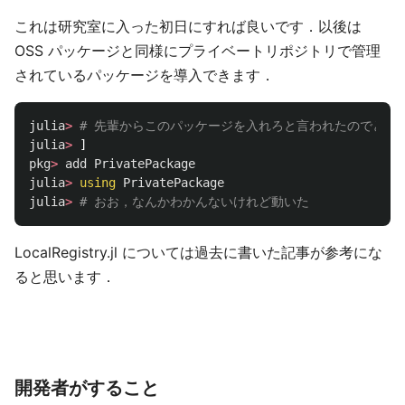
これは研究室に入った初日にすれば良いです．以後は
OSS パッケージと同様にプライベートリポジトリで管理
されているパッケージを導入できます．
julia
>
# 先輩からこのパッケージを入れろと言われたのでとり
julia
>
]
pkg
>
add
PrivatePackage
julia
>
using
PrivatePackage
julia
>
# おお，なんかわかんないけれど動いた
LocalRegistry.jl については過去に書いた記事が参考にな
ると思います．
開発者がすること