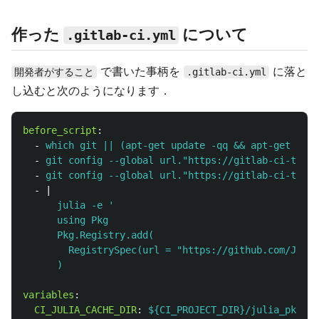
作った
について
.gitlab-ci.yml
で書いた事柄を
に落と
開発者がすること
.gitlab-ci.yml
し込むと次のようになります．
before_script
:
-
which git || (apt-get update -qq && apt-get inst
-
git config --global url."https://gitlab-ci-token
-
git config --global url."https://gitlab-ci-token
-
|
julia -e '
using Pkg
Pkg.Registry.add(
RegistrySpec(url = "https://github.com/Julia
)
variables
:
CI_JULIA_CACHE_DIR
:
${CI_PROJECT_DIR}/julia_pkg