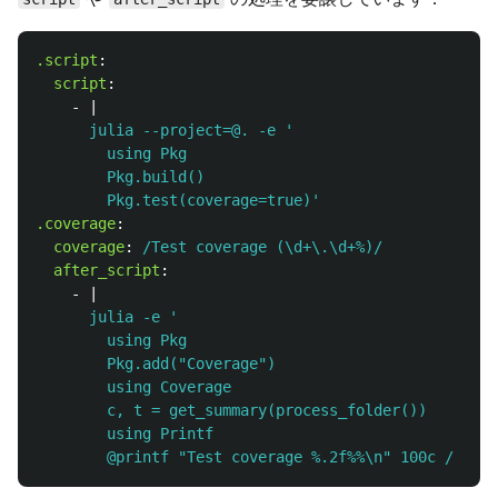
.script
:
script
:
-
|
julia --project=@. -e '
using Pkg
Pkg.build()
Pkg.test(coverage=true)'
.coverage
:
coverage
:
/Test coverage (\d+\.\d+%)/
after_script
:
-
|
julia -e '
using Pkg
Pkg.add("Coverage")
using Coverage
c, t = get_summary(process_folder())
using Printf
@printf "Test coverage %.2f%%\n" 100c / t'