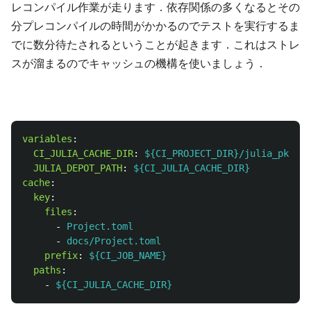
レコンパイル作業が走ります．依存関係の多くなるとその
分プレコンパイルの時間がかかるのでテストを実行するま
でに数分待たされるということが起きます．これはストレ
スが溜まるのでキャッシュの機構を使いましょう．
variables
:
CI_JULIA_CACHE_DIR
:
${CI_PROJECT_DIR}/julia_pkg
JULIA_DEPOT_PATH
:
${CI_JULIA_CACHE_DIR}
cache
:
key
:
files
:
-
Project.toml
-
docs/Project.toml
prefix
:
${CI_JOB_NAME}
paths
:
-
${CI_JULIA_CACHE_DIR}