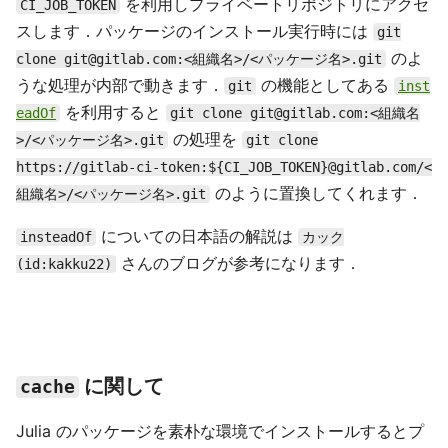
を利用しプライベートリポジトリにアクセ
CI_JOB_TOKEN
スします．パッケージのインストール実行時には
git
のよ
clone git@gitlab.com:<組織名>/<パッケージ名>.git
うな処理が内部で動きます．
の機能としてある
git
inst
を利用すると
eadOf
git clone git@gitlab.com:<組織名
の処理を
>/<パッケージ名>.git
git clone
https://gitlab-ci-token:${CI_JOB_TOKEN}@gitlab.com/<
のように置換してくれます．
組織名>/<パッケージ名>.git
についての日本語の解説は
insteadOf
カック
さんのブログが参考になります．
(id:kakku22)
に関して
cache
Julia のパッケージを素朴な環境でインストールするとプ