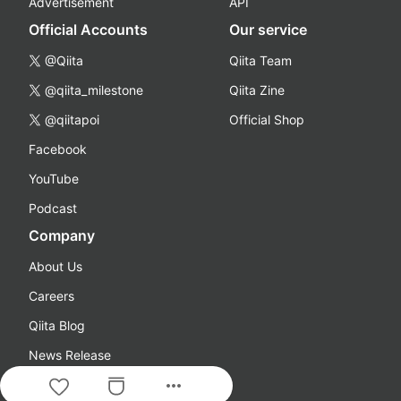
Advertisement
API
Official Accounts
Our service
@Qiita
Qiita Team
@qiita_milestone
Qiita Zine
@qiitapoi
Official Shop
Facebook
YouTube
Podcast
Company
About Us
Careers
Qiita Blog
News Release
more_horiz