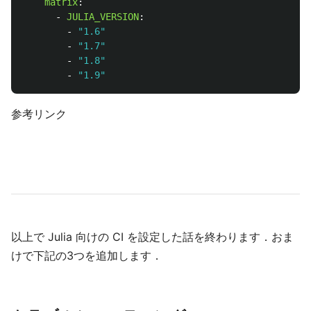
matrix
:
-
JULIA_VERSION
:
-
"
1.6"
-
"
1.7"
-
"
1.8"
-
"
1.9"
参考リンク
以上で Julia 向けの CI を設定した話を終わります．おま
けで下記の3つを追加します．