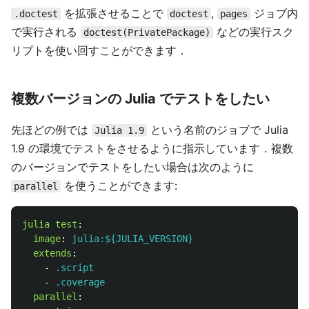
を拡張させることで
,
ジョブ内
.doctest
doctest
pages
で実行される
などの実行スク
doctest(PrivatePackage)
リプトを使い回すことができます．
複数バージョンの Julia でテストをしたい
先ほどの例では
という名前のジョブで Julia
Julia 1.9
1.9 の環境でテストをさせるように指示しています．複数
のバージョンでテストをしたい場合は次のように
を使うことができます:
parallel
julia test
:
image
:
julia:${JULIA_VERSION}
extends
:
-
.script
-
.coverage
parallel
: