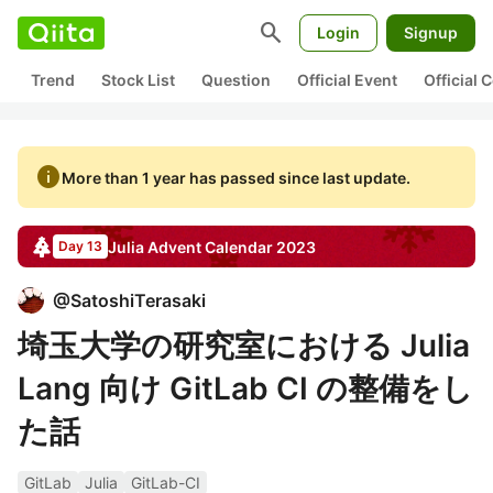
search
Login
Signup
Trend
Stock List
Question
Official Event
Official
info
More than 1 year has passed since last update.
Julia
Advent Calendar
2023
Day 13
@
SatoshiTerasaki
埼玉大学の研究室における Julia
Lang 向け GitLab CI の整備をし
た話
GitLab
Julia
GitLab-CI