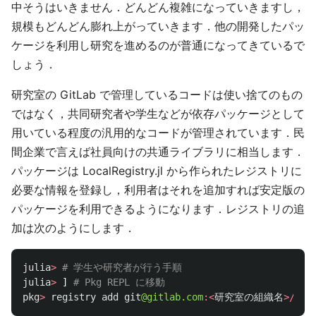
中そうはいきません．どんどん複雑になっていきますし，
規模もどんどん膨れ上がっていきます．他の開発したパッ
ケージを利用し研究を進めるのが普通になってきているで
しょう．
研究室の GitLab で管理しているコードは使い捨てのもの
ではなく，共同研究者や学生などが依存パッケージとして
用いている程度の汎用的なコードが管理されています．民
間企業で言えば社員向けの共通ライブラリに相当します．
パッケージは LocalRegistry.jl から作られたレジストリに
必要な情報を登録し，利用者はそれを追加すれば安定版の
パッケージを利用できるようになります．レジストリの追
加は次のようにします．
julia
>
# 学生や研究者が行う手順
julia
>
]
# Pkg REPL に移動
pkg
>
registry
add
git
@gitlab.com
:<
研究室の組織名
>/<
研