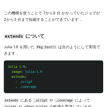
この機構を使うことで 7から9 分 かかっていたジョブが
2から3 分まで短縮することができています．
について
extends
Julia 1.9 を用いた
は次のようにして実現で
Pkg.test()
きます．
Julia 1.9
:
image
:
julia:1.9
extends
:
-
.script
-
.coverage
にある
や
によって
extends
.script
.coverage
や
の処理を委譲しています．
script
after_script