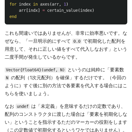
for
index
in
axes
(
arr
,
1
)
arr
[
indx
]
=
certain_value
(
index
)
end
これも間違いではありませんが、非常に効率悪いです。な
ぜなら、「一旦明示的にすべて
で初期化した配列を
0.0
用意して、それに正しい値をすべて代入しなおす」という
二度手間が発生しているからです。
というのは純粋に「要素数
Vector{Float64}(undef, N)
の配列（1次元配列）を確保」するだけです。（今回の
N
ように）すぐ後に別の方法で各要素を代入する場合にはこ
ちらを使いましょう。
なお
は「未定義」を意味するだけの定数であり、
undef
配列のコンストラクタに渡した場合は「要素を初期化しな
い」ということを指示するただのマーカーの役割をします
（この定数値で初期化するというワケではありません）。