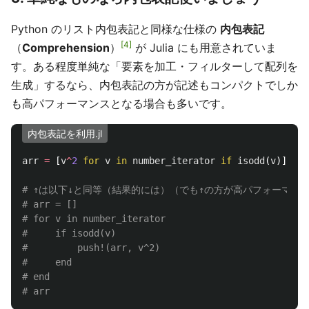
Python のリスト内包表記と同様な仕様の
内包表記
4
（
Comprehension
）
が Julia にも用意されていま
す。ある程度単純な「要素を加工・フィルターして配列を
生成」するなら、内包表記の方が記述もコンパクトでしか
も高パフォーマンスとなる場合も多いです。
内包表記を利用.jl
arr
=
[
v
^
2
for
v
in
number_iterator
if
isodd
(
v
)]
# ↑は以下↓と同等（結果的には）（でも↑の方が高パフォーマン
# arr = []
# for v in number_iterator
#     if isodd(v)
#         push!(arr, v^2)
#     end
# end
# arr