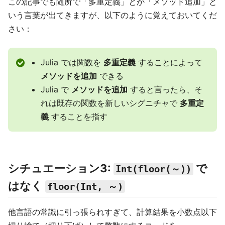
この記事でも随所で「多重定義」とか「メソッド追加」と
いう言葉が出てきますが、以下のように覚えておいてくだ
さい：
Julia では関数を
多重定義
することによって
メソッドを追加
できる
Julia で
メソッドを追加
すると言ったら、そ
れは既存の関数を新しいシグニチャで
多重定
義
することを指す
シチュエーション3:
で
Int(floor(～))
はなく
floor(Int, ～)
他言語の常識に引っ張られすぎて、計算結果を小数点以下