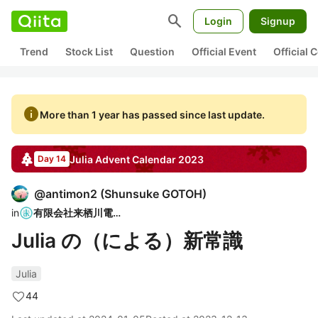
search
Login
Signup
Trend
Stock List
Question
Official Event
Official
info
More than 1 year has passed since last update.
Julia
Advent Calendar
2023
Day 14
@
antimon2
(
Shunsuke GOTOH
)
in
有限会社来栖川電算
Julia の（による）新常識
Julia
44