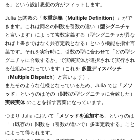
る」という設計思想の方がフィットします。
Julia は関数の『
多重定義
（
Multiple Definition
）』がで
きます。これは同名の関数を引数の違い（
型シグニチャ
と言います）によって複数定義する（型シグニチャが異な
れば上書きではなく共存定義となる）という機能を指す言
葉です。それを実行時に、引数の型に合わせて「どの型シ
グニチャに合致するか」で実装実体が選択されて実行され
る仕組みになっています（これを
多重ディスパッチ
（
Multiple Dispatch
）と言います）。
またそのような仕様となっているため、Julia では「
メソ
ッド
」というのはその（関数の型シグニチャに合致した）
実装実体
のことを指す言葉になっています。
つまり Julia において「
メソッドを追加する
」というのは
「（既存の）関数を（引数の違いで）多重定義する」こと
によって得られます。