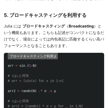
5. ブロードキャスティングを利用する
Julia には
ブロードキャスティング
（
Broadcasting
）と
いう機能もあります。こちらも記述がコンパクトになるだ
けでなく、場合によっては内包表記に匹敵するくらい高パ
フォーマンスとなることもあります。
ブロードキャスティング利用.jl
arr
=
sin
.
(
1
:
N
)
# ↑は↓と同等
# arr = [sin(x) for x in 1:n]
arr2
=
randn
(
N
)
.*
σ
.+
μ
# ↑は↓と同等
# arr2 = [randn() * σ + μ for _ in 1:N]