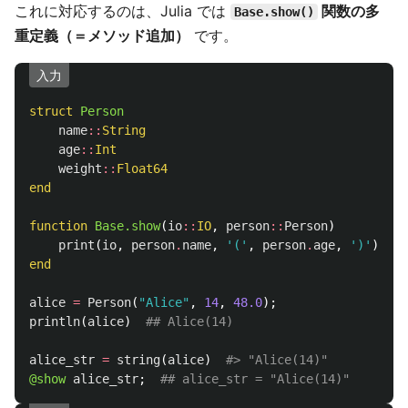
これに対応するのは、Julia では
関数の多
Base.show()
重定義（＝メソッド追加）
です。
入力
struct
 Person
name
::
String
age
::
Int
weight
::
Float64
end
function
 Base.show
(
io
::
IO
,
person
::
Person
)
print
(
io
,
person
.
name
,
'('
,
person
.
age
,
')'
)
end
alice
=
Person
(
"Alice"
,
14
,
48.0
);
println
(
alice
)
## Alice(14)
alice_str
=
string
(
alice
)
#> "Alice(14)"
@show
alice_str
;
## alice_str = "Alice(14)"