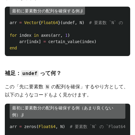
最初に要素数分の配列を確保する例.jl
arr
=
Vector
{
Float64
}(
undef
,
N
)
# 要素数 `N` の（要
for
index
in
axes
(
arr
,
1
)
arr
[
indx
]
=
certain_value
(
index
)
end
補足：
って何？
undef
この「先に要素数
の配列を確保」するやり方として、
N
以下のようなコードもよく見かけます。
最初に要素数分の配列を確保する例（あまり良くない
例）.jl
arr
=
zeros
(
Float64
,
N
)
# 要素数 `N` の `Float6