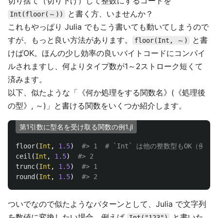
切り捨て（切り下げ）して整数にするコードを
と書く方、いませんか？
Int(floor(～))
これもやっぱり Julia でもこう書いても動いてしまうので
すが、もっと良い方法があります。
と書
floor(Int, ～)
けばOK。ほんの少し効率の良いバイトコードにコンパイ
ルされますし、何よりタイプ数が1～2ストローク短くて
済みます。
以下、似たような「《何か処理をする関数名》(《処理後
の型》, ～)」と書ける関数をいくつか紹介します。
第1引数に型名を受け取る関数の例1.jl
floor
(
Int
,
1.5
)
#> 1  # `Int` は他の整数型もOK（例：
ceil
(
Int
,
1.5
)
#> 2
trunc
(
Int
,
1.5
)
#> 1
round
(
Int
,
1.5
)
#> 2
ついでなので似たようなパターンとして、Julia で文字列
を数値に変換したい場合、例えば
と書いた
Int("123")