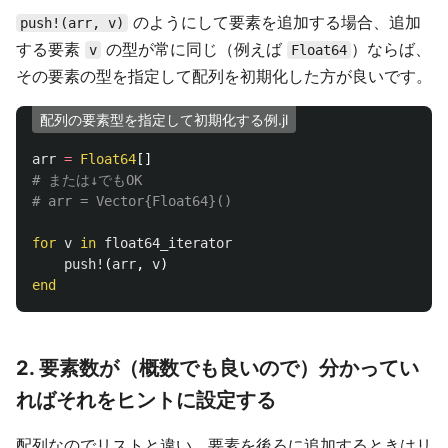
のようにして要素を追加する場合、追加
push!(arr, v)
する要素
の型が常に同じ（例えば
）ならば、
v
Float64
その要素の型を指定して配列を初期化した方が良いです。
配列の要素型を指定して初期化する例.jl
arr
=
Float64
[]
# または↓でもOK
# arr = Vector{Float64}()
for
v
in
float64_iterator
push!
(
arr
,
v
)
end
2. 要素数が（概数でも良いので）分かってい
ればそれをヒントに設定する
配列なのでリストと違い、要素を後ろに追加するときはリ