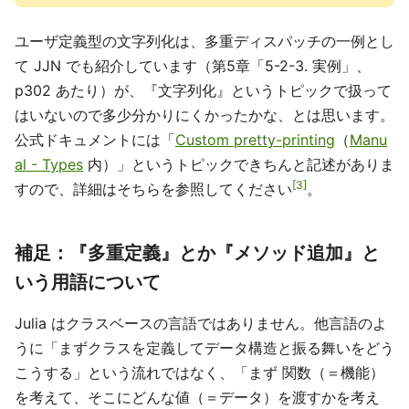
ユーザ定義型の文字列化は、多重ディスパッチの一例とし
て JJN でも紹介しています（第5章「5-2-3. 実例」、
p302 あたり）が、『文字列化』というトピックで扱って
はいないので多少分かりにくかったかな、とは思います。
公式ドキュメントには「
Custom pretty-printing
（
Manu
al - Types
内）」というトピックできちんと記述がありま
3
すので、詳細はそちらを参照してください
。
補足：『多重定義』とか『メソッド追加』と
いう用語について
Julia はクラスベースの言語ではありません。他言語のよ
うに「まずクラスを定義してデータ構造と振る舞いをどう
こうする」という流れではなく、「まず 関数（＝機能）
を考えて、そこにどんな値（＝データ）を渡すかを考え