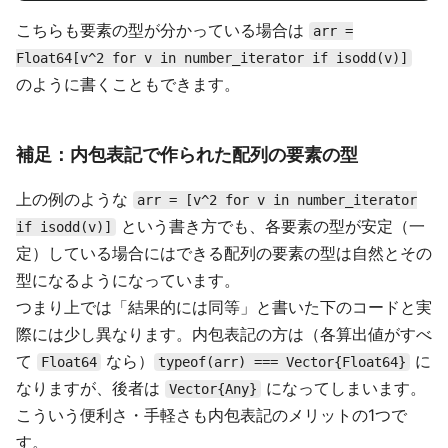
こちらも要素の型が分かっている場合は
arr =
Float64[v^2 for v in number_iterator if isodd(v)]
のように書くこともできます。
補足：内包表記で作られた配列の要素の型
上の例のような
arr = [v^2 for v in number_iterator
という書き方でも、各要素の型が安定（一
if isodd(v)]
定）している場合にはできる配列の要素の型は自然とその
型になるようになっています。
つまり上では「結果的には同等」と書いた下のコードと実
際には少し異なります。内包表記の方は（各算出値がすべ
て
なら）
に
Float64
typeof(arr) === Vector{Float64}
なりますが、後者は
になってしまいます。
Vector{Any}
こういう便利さ・手軽さも内包表記のメリットの1つで
す。