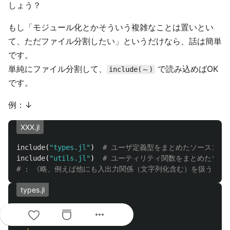
しょう？
もし「モジュール化とかそういう複雑なことは置いとい
て、ただファイル分割したい」というだけなら、話は簡単
です。
単純にファイル分割して、
で読み込めばOK
include(～)
です。
例：↓
XXX.jl
include
(
"types.jl"
)
# ユーザ定義型をまとめたソースコー
include
(
"utils.jl"
)
# ユーティリティ関数をまとめたソー
# : 《略、例えば他にも入出力関係（文字列化含む）を扱う `includ
types.jl
struct
 Foo
{
T
}
more_horiz
attr
::
T