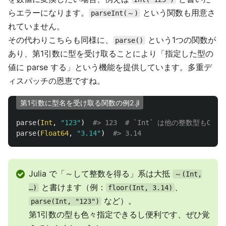
らエラーになります。
という関数も用意さ
parseInt(～)
れていません。
その代わりこちらも同様に、
という1つの関数が
parse()
あり、第1引数に型を受け取ることにより「指定した型の
値に parse する」という機能を提供しています。多重デ
ィスパッチの恩恵ですね。
第1引数に型名を受け取る関数の例2.jl
parse
(
Int
,
"123"
)
#> 123  # `Int` は他の整数型もOK
parse
(
Float64
,
"3.14"
)
#> 3.14
Julia で「～して整数を得る」系は大抵
～(Int,
と書けます（例：
、
…)
floor(Int, 3.14)
など）。
parse(Int, "123")
第1引数の型も色々指定できるし便利です、ぜひ覚