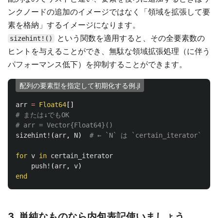
ンクノードの追加のイメージではなく「領域を拡張して要
素を格納」するイメージになります。
という関数を適用すると、その全要素数の
sizehint!()
ヒントを与えることができ、無駄な領域拡張処理（に伴う
パフォーマンス低下）を抑制することができます。
配列の要素型を指定して初期化する例.jl
arr
=
Float64
[]
# または↓でもOK
# arr = Vector{Float64}()
sizehint!
(
arr
,
N
)
# ← `N` は `certain_iterato
for
v
in
certain_iterator
push!
(
arr
,
v
)
end
3. 単純なものなら内包表記使いましょう