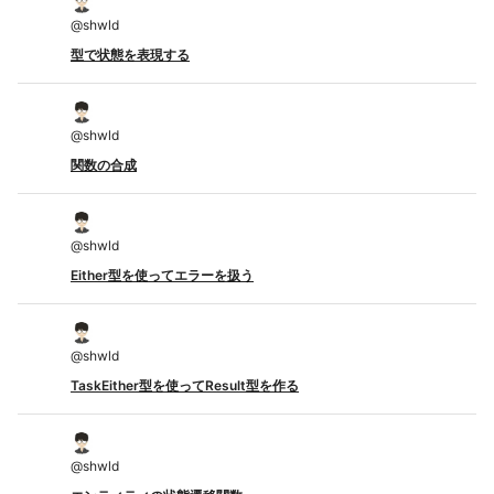
@
shwld
型で状態を表現する
@
shwld
関数の合成
@
shwld
Either型を使ってエラーを扱う
@
shwld
TaskEither型を使ってResult型を作る
@
shwld