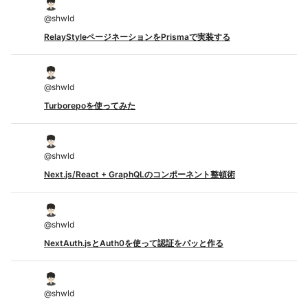
@
shwld
RelayStyleページネーションをPrismaで実装する
@
shwld
Turborepoを使ってみた
@
shwld
Next.js/React + GraphQLのコンポーネント整頓術
@
shwld
NextAuth.jsとAuth0を使って認証をパッと作る
@
shwld