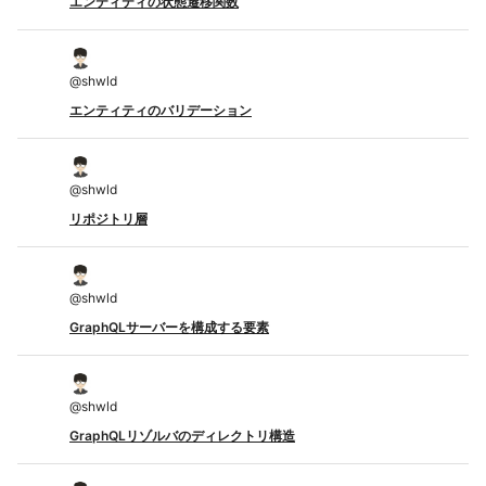
エンティティの状態遷移関数
@
shwld
エンティティのバリデーション
@
shwld
リポジトリ層
@
shwld
GraphQLサーバーを構成する要素
@
shwld
GraphQLリゾルバのディレクトリ構造