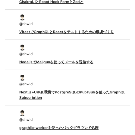
ChakraUIとReact Hook FormとZodと
@
shwld
VitestでGraphQLとReactをテストするための環境づくり
@
shwld
Node.jsでMailgunを使ってメールを送信する
@
shwld
Next.js+URQL環境でPostgreSQLのPub/Subを使ったGraphQL
Subscription
@
shwld
graphile-workerを使ったバックグラウンド処理