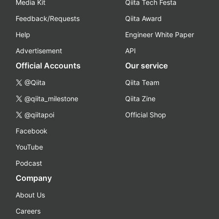
Media Kit
Qiita Tech Festa
Feedback/Requests
Qiita Award
Help
Engineer White Paper
Advertisement
API
Official Accounts
Our service
@Qiita
Qiita Team
@qiita_milestone
Qiita Zine
@qiitapoi
Official Shop
Facebook
YouTube
Podcast
Company
About Us
Careers