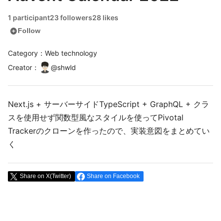
1 participant
23 followers
28 likes
add_circle
Follow
Category：Web technology
Creator
：
@
shwld
Next.js + サーバーサイドTypeScript + GraphQL + クラ
スを使用せず関数型風なスタイルを使ってPivotal
Trackerのクローンを作ったので、実装意図をまとめてい
く
Share on X(Twitter)
Share on Facebook