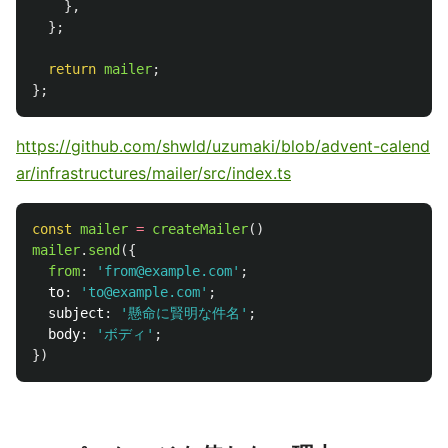
},
};
return
mailer
;
};
https://github.com/shwld/uzumaki/blob/advent-calend
ar/infrastructures/mailer/src/index.ts
const
mailer
=
createMailer
()
mailer
.
send
({
from
:
'
from@example.com
'
;
to
:
'
to@example.com
'
;
subject
:
'
懸命に賢明な件名
'
;
body
:
'
ボディ
'
;
})