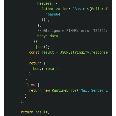
headers
:
{
Authorization
:
`Basic 
${
Buffer
.
from
(
'
base64
'
)}
`
,
},
// @ts-ignore FIXME: error TS2322: Typ
body
:
data
,
})
.
json
();
const
result
=
JSON
.
stringify
(
response
);
return
{
body
:
result
,
};
},
()
=>
{
return
new
RuntimeError
(
'
Mail Sender Error
}
);
return
result
;