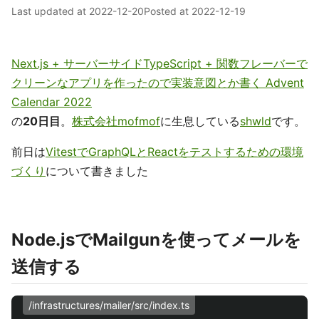
Last updated at
2022-12-20
Posted at
2022-12-19
Next.js + サーバーサイドTypeScript + 関数フレーバーで
クリーンなアプリを作ったので実装意図とか書く Advent
Calendar 2022
の
20日目
。
株式会社mofmof
に生息している
shwld
です。
前日は
VitestでGraphQLとReactをテストするための環境
づくり
について書きました
Node.jsでMailgunを使ってメールを
送信する
/infrastructures/mailer/src/index.ts