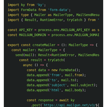
import
ky
from
'
ky
'
;
import
FormData
from
'
form-data
'
;
import
type
{
Mailer
as 
MailerType
,
MailSendResult
}
import
{
Result
,
RuntimeError
,
tryCatch
}
from
'
core
const
API_KEY
=
process
.
env
.
MAILGUN_API_KEY
as 
strin
const
MAILGUN_DOMAIN
=
process
.
env
.
MAILGUN_DOMAIN
as
export
const
createMailer
=
():
MailerType
=>
{
const
mailer
:
MailerType
=
{
send
(
mail
):
Result
<
RuntimeError
,
MailSendResult
>
const
result
=
tryCatch
(
async 
()
=>
{
const
data
=
new
FormData
();
data
.
append
(
'
from
'
,
mail
.
from
);
data
.
append
(
'
to
'
,
mail
.
to
);
data
.
append
(
'
subject
'
,
mail
.
subject
);
data
.
append
(
'
html
'
,
mail
.
body
);
const
response
=
await
ky
.
post
(
`https://api.mailgun.net/v3/
${
MAIL