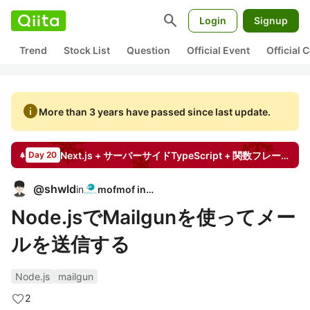
search
Login
Signup
Trend
Stock List
Question
Official Event
Official
info
More than 3 years have passed since last update.
Next.js + サーバーサイドTypeScript + 関数フレーバーでクリーンなアプリを作ったので実装意図とか書く
Day 20
@
shwld
in
mofmof inc.
Node.jsでMailgunを使ってメー
ルを送信する
Node.js
mailgun
2