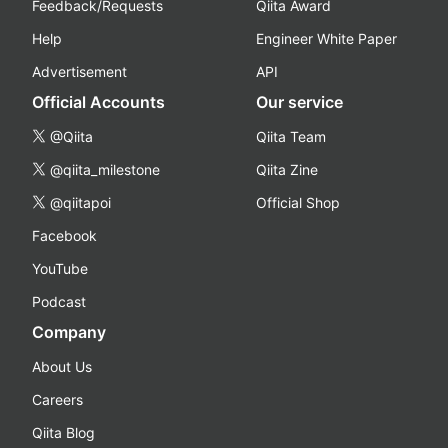
Feedback/Requests
Qiita Award
Help
Engineer White Paper
Advertisement
API
Official Accounts
Our service
@Qiita
Qiita Team
@qiita_milestone
Qiita Zine
@qiitapoi
Official Shop
Facebook
YouTube
Podcast
Company
About Us
Careers
Qiita Blog