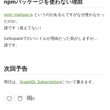
npmパッケージを使わない理由
npm: mailgun.js
というのがあるんですがなぜ使わなかっ
たのか。
謎です（覚えてない）
turbopackでのバンドルが理由だった気がしますが...
謎です。
次回予告
明日は、
GraphQL Subscription
について書きます。
comment
0