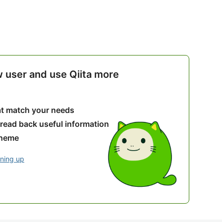
w user and use Qiita more
hat match your needs
 read back useful information
theme
gning up