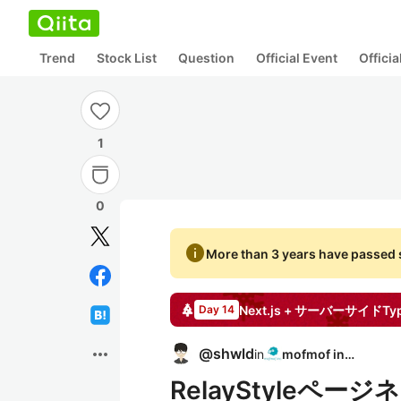
Trend
Stock List
Question
Official Event
Offici
1
0
info
More than 3 years have passed s
Day 14
more_horiz
@
shwld
in
mofmof inc.
RelayStyleペー