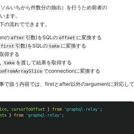
カーソルいちから件数分の抽出）を行うため前者の
います。
下の流れでできます。
onの
引数)をSQLの
に変換する
after
offset
引数)をSQLの
に変換する
first
take
取得する
,
を渡して結果を取得する
take
でconnectionに変換する
onFromArraySlice
う内容では、firstとafter以外のargumentに対応し
ice
,
cursorToOffset
}
from
'
graphql-relay
'
;
nts
}
from
'
graphql-relay
'
;