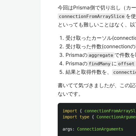
今回はPrisma側で切り出し（
を使
connectionFromArraySlice
といっても難しいことはなく、以
受け取ったカーソル(connecti
受け取った件数(connectionの
Prismaの
で件数を
aggregate
Prismaの
に
findMany
offset
結果と取得件数を、
connecti
書いてて気づきましたが、この記事で扱
ないです。
import
{
connectionFromArraySl
import
type
{
ConnectionArgume
args
:
ConnectionArguments