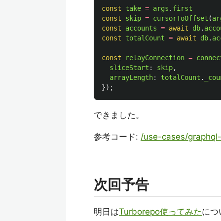
const
take
=
args
.
first
const
skip
=
cursorToOffset
(
ar
const
accounts
=
await
db
.
acco
const
totalCount
=
await
db
.
ac
const
relayConnection
=
connec
sliceStart
:
skip
,
arrayLength
:
totalCount
.
_cou
});
できました。
参考コード:
/use-cases/graphql-
次回予告
明日は
Turborepo使ってみた
につ