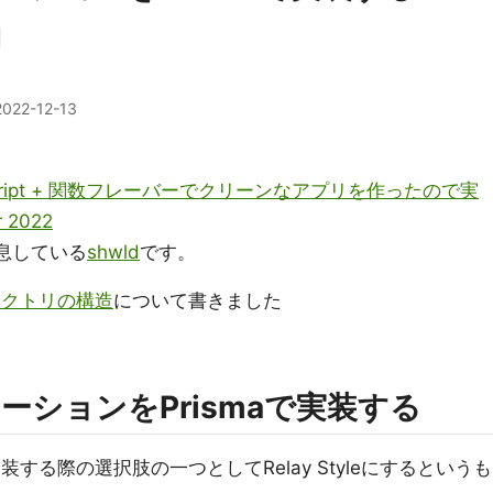
2022-12-13
peScript + 関数フレーバーでクリーンなアプリを作ったので実
 2022
息している
shwld
です。
レクトリの構造
について書きました
ジネーションをPrismaで実装する
装する際の選択肢の一つとしてRelay Styleにするというも