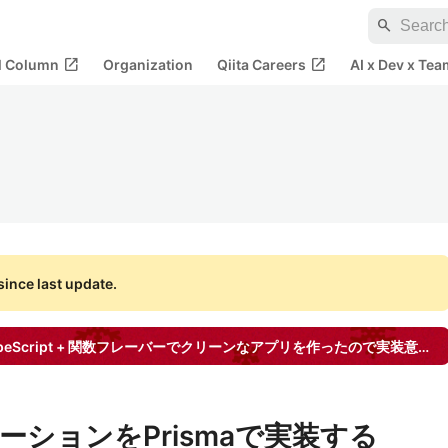
search
open_in_new
open_in_new
al Column
Organization
Qiita Careers
AI x Dev x Tea
ince last update.
Next.js + サーバーサイドTypeScript + 関数フレーバーでクリーンなアプリを作ったので実装意図とか書く
ジネーションをPrismaで実装する