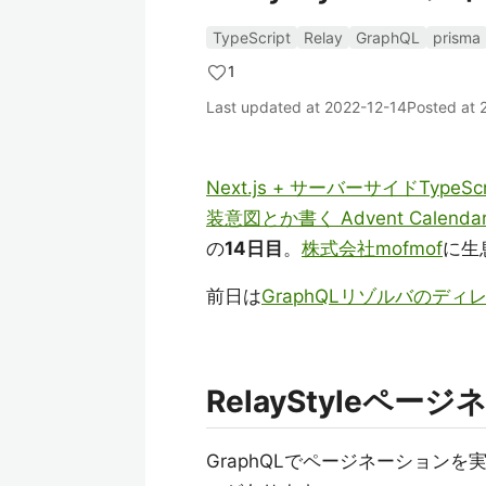
TypeScript
Relay
GraphQL
prisma
1
Last updated at
2022-12-14
Posted at
Next.js + サーバーサイドTy
装意図とか書く Advent Calendar
の
14日目
。
株式会社mofmof
に生
前日は
GraphQLリゾルバのディ
RelayStyleペー
GraphQLでページネーションを実