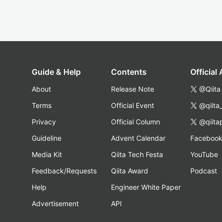
Guide & Help
Contents
Official
About
Release Note
@Qiita
Terms
Official Event
@qiita
Privacy
Official Column
@qiita
Guideline
Advent Calendar
Faceboo
Media Kit
Qiita Tech Festa
YouTube
Feedback/Requests
Qiita Award
Podcast
Help
Engineer White Paper
Advertisement
API