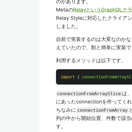
のがあります。
Metaの
RelayというGraphQ
Relay Styleに対応したク
しました。
自前で実装するのは大変なのかな
えていたので、割と簡単に実装で
利用するメソッドは以下です。
import
{
connectionFromArraySl
は、
connectionFromArraySlice
にあったconnectionを作って
ちなみに
connectionFromArray
列の中から開始位置、件数で該当の
す。