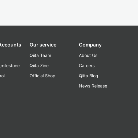
 Accounts
Our service
Company
Qiita Team
About Us
_milestone
Qiita Zine
Careers
poi
Official Shop
Qiita Blog
k
News Release