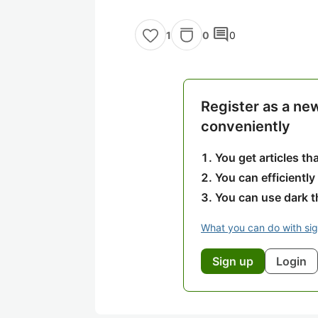
comment
0
0
1
Register as a ne
conveniently
You get articles t
You can efficiently
You can use dark 
What you can do with si
Sign up
Login