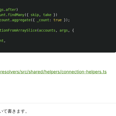
gs
.
after
)
unt
.
findMany
({
skip
,
take
})
count
.
aggregate
({
_count
:
true
});
tionFromArraySlice
(
accounts
,
args
,
{
nt
,
resolvers/src/shared/helpers/connection-helpers.ts
いて書きます。