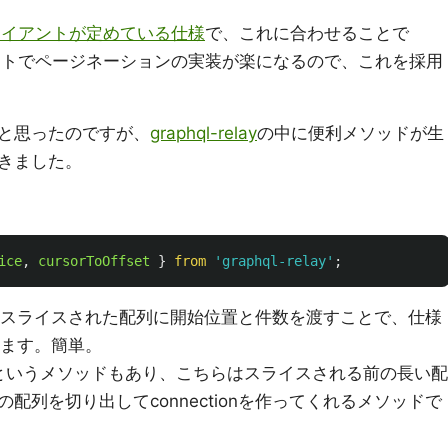
Lクライアントが定めている仕様
で、これに合わせることで
ライアントでページネーションの実装が楽になるので、これを採用
と思ったのですが、
graphql-relay
の中に便利メソッドが生
きました。
ice
,
cursorToOffset
}
from
'
graphql-relay
'
;
スライスされた配列に開始位置と件数を渡すことで、仕様
くれます。簡単。
というメソッドもあり、こちらはスライスされる前の長い配
配列を切り出してconnectionを作ってくれるメソッドで