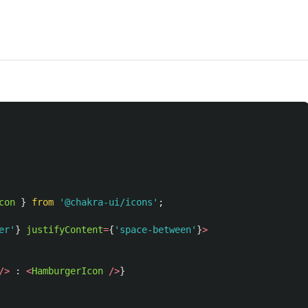
con
}
from
'
@chakra-ui/icons
'
;
er
'
}
justifyContent
=
{
'
space-between
'
}
>
/>
:
<
HamburgerIcon
/>
}