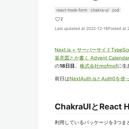
react-hook-form
chakra-ui
zod
2
Last updated at
2022-12-18
Posted at
Next.js + サーバーサイドTy
装意図とか書く Advent Calendar
の
18日目
。
株式会社mofmof
に生
前日は
NextAuth.jsとAuth
ChakraUIとReact
利用しているパッケージを3つま