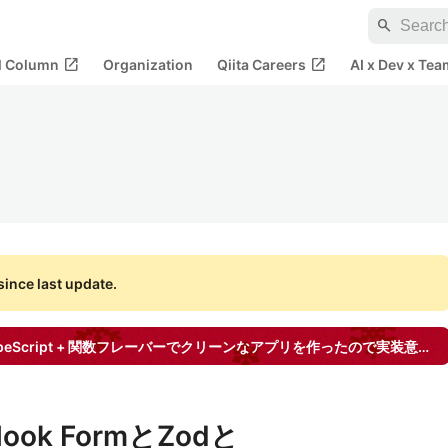
search
open_in_new
open_in_new
al Column
Organization
Qiita Careers
AI x Dev x Tea
ince last update.
Next.js + サーバーサイドTypeScript + 関数フレーバーでクリーンなアプリを作ったので実装意図とか書く
Hook FormとZodと