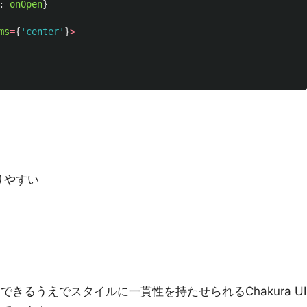
:
onOpen
}
ms
=
{
'
center
'
}
>
。
りやすい
述できるうえでスタイルに一貫性を持たせられるChakura UI