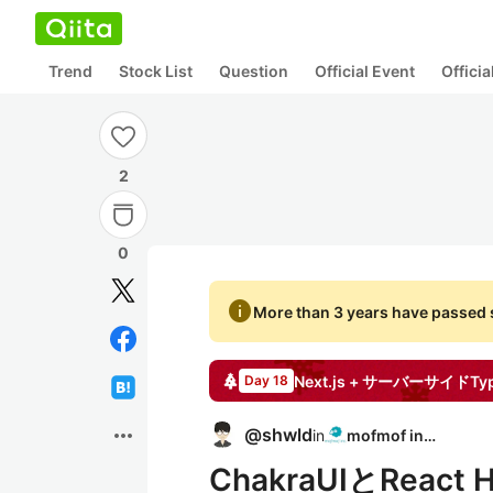
Trend
Stock List
Question
Official Event
Offici
2
0
info
More than 3 years have passed s
Day 18
more_horiz
@
shwld
in
mofmof inc.
ChakraUIとReact 