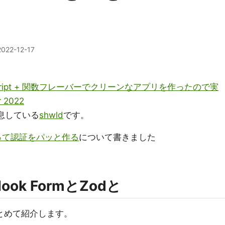
2022-12-17
peScript + 関数フレーバーでクリーンなアプリを作ったので実
 2022
息している
shwld
です。
0を使って認証をパッと作る
について書きました
 Hook FormとZodと
とめて紹介します。