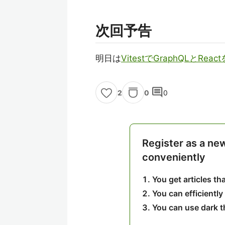
次回予告
明日は
VitestでGraphQLとR
comment
0
0
2
Register as a ne
conveniently
You get articles t
You can efficiently
You can use dark 