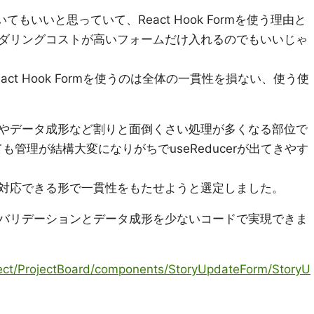
いてもいいと思っていて、React Hook Formを使う理由と
ダリングコストが高いフォームだけ入れるのでもいいじゃ
ct Hook Formを使うのは全体の一貫性を損ない、使う使
やデータ成形など割りと面倒くさい処理が多くなる部位で
ても管理が結構大変になりがちでuseReducerが出てきやす
対応できる形で一貫性をもたせようと選定しました。
dを使い、バリデーションとデータ成形を少ないコードで実現できま
ject/ProjectBoard/components/StoryUpdateForm/StoryU