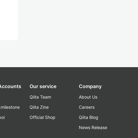
 Accounts
Our service
Company
Qiita Team
About Us
_milestone
Qiita Zine
Careers
poi
Official Shop
Qiita Blog
k
News Release