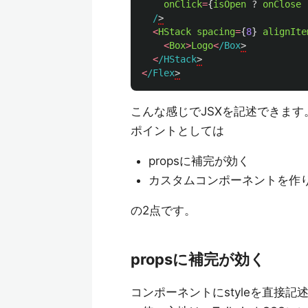
onClick
=
{
isOpen
?
onClose
/
<
HStack
spacing
=
{
8
}
alignIte
<
Box
>
Logo
<
/Box
<
/HStack
<
/Flex
こんな感じでJSXを記述できます
ポイントとしては
propsに補完が効く
カスタムコンポーネントを作
の2点です。
propsに補完が効く
コンポーネントにstyleを直接記