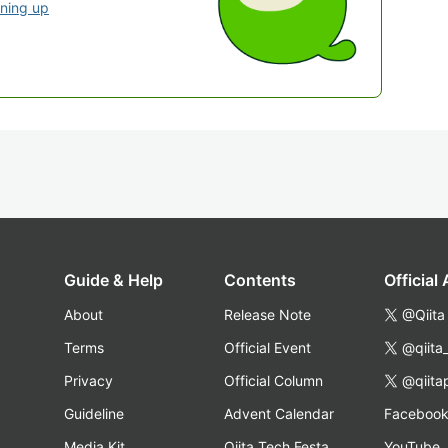
gning up
Guide & Help
Contents
Official
About
Release Note
@Qiita
Terms
Official Event
@qiita
Privacy
Official Column
@qiita
Guideline
Advent Calendar
Faceboo
Media Kit
Qiita Tech Festa
YouTube