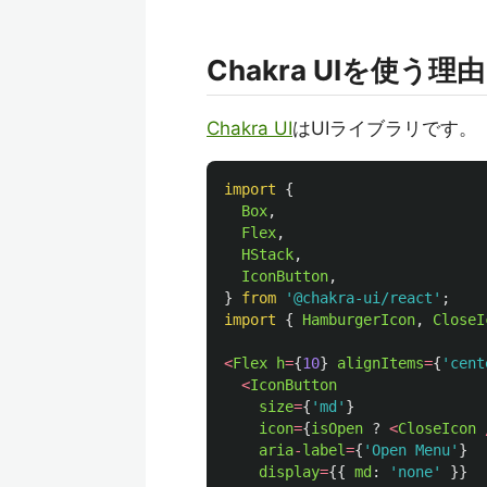
Chakra UIを使う理由
Chakra UI
はUIライブラリです。
import
{
Box
,
Flex
,
HStack
,
IconButton
,
}
from
'
@chakra-ui/react
'
;
import
{
HamburgerIcon
,
CloseI
<
Flex
h
=
{
10
}
alignItems
=
{
'
cent
<
IconButton
size
=
{
'
md
'
}
icon
=
{
isOpen
?
<
CloseIcon
aria
-
label
=
{
'
Open Menu
'
}
display
=
{{
md
:
'
none
'
}}