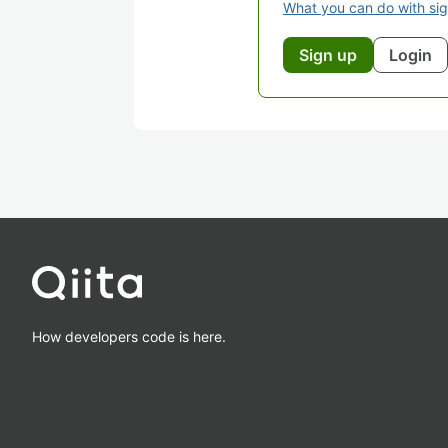
What you can do with si
Sign up
Login
How developers code is here.