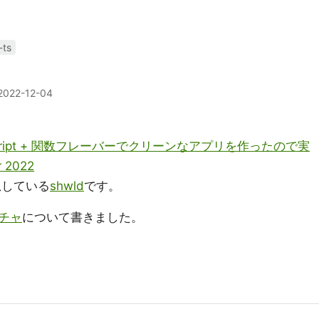
-ts
2022-12-04
peScript + 関数フレーバーでクリーンなアプリを作ったので実
 2022
息している
shwld
です。
チャ
について書きました。