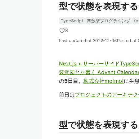
型で状態を表現する
TypeScript
関数型プログラミング
fp
3
Last updated at
2022-12-06
Posted at
Next.js + サーバーサイドTy
装意図とか書く Advent Calendar
の
5日目
。
株式会社mofmof
に生
前日は
プロジェクトのアーキテク
型で状態を表現する