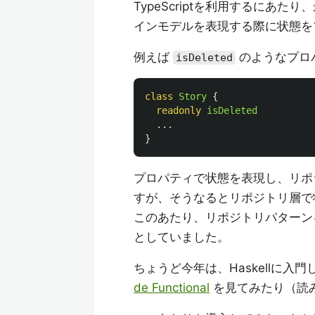
TypeScriptを利用するにあ
インモデルを表現する際に状態を
例えば
のようなプロ
isDeleted
class
Story
{
readonly
isDeleted
...
}
プロパティで状態を表現し、リポ
すが、そうなるとリポジトリ層で
このあたり、リポジトリパターン
としていました。
ちょうど今年は、Haskellに入
de Functional
を見てみたり（読み