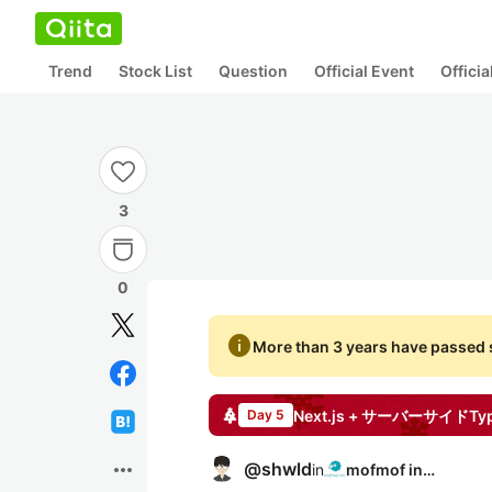
Trend
Stock List
Question
Official Event
Offici
3
0
info
More than 3 years have passed s
Day 5
more_horiz
@
shwld
in
mofmof inc.