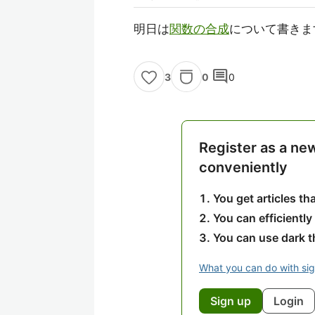
明日は
関数の合成
について書きま
comment
0
0
3
Register as a ne
conveniently
You get articles t
You can efficiently
You can use dark 
What you can do with si
Sign up
Login