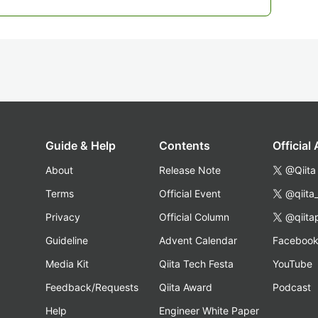
Guide & Help
Contents
Official
About
Release Note
@Qiita
Terms
Official Event
@qiita
Privacy
Official Column
@qiita
Guideline
Advent Calendar
Faceboo
Media Kit
Qiita Tech Festa
YouTube
Feedback/Requests
Qiita Award
Podcast
Help
Engineer White Paper