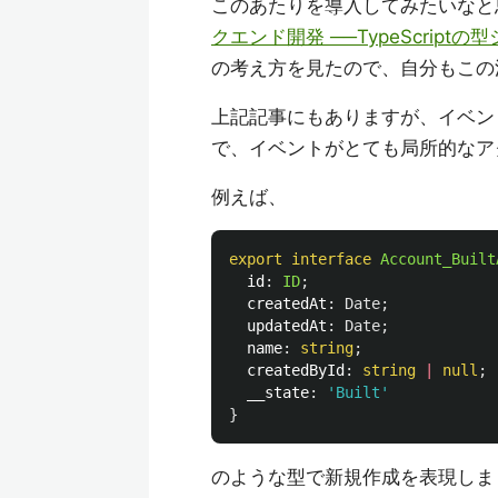
このあたりを導入してみたいなと
クエンド開発 ──TypeScri
の考え方を見たので、自分もこの
上記記事にもありますが、イベン
で、イベントがとても局所的なア
例えば、
export
interface
Account_Built
id
:
ID
;
createdAt
:
Date
;
updatedAt
:
Date
;
name
:
string
;
createdById
:
string
|
null
;
__state
:
'
Built
'
}
のような型で新規作成を表現しま