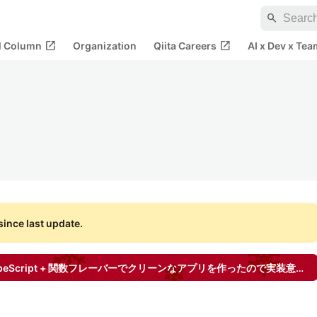
search
open_in_new
open_in_new
al Column
Organization
Qiita Careers
AI x Dev x Tea
ince last update.
Next.js + サーバーサイドTypeScript + 関数フレーバーでクリーンなアプリを作ったので実装意図とか書く