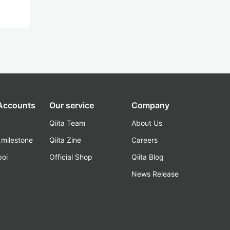
 Accounts
Our service
Company
Qiita Team
About Us
_milestone
Qiita Zine
Careers
poi
Official Shop
Qiita Blog
k
News Release