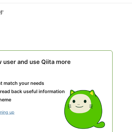
す
w user and use Qiita more
hat match your needs
 read back useful information
theme
gning up