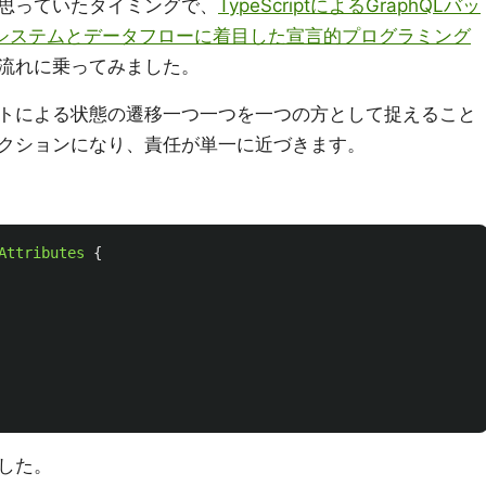
思っていたタイミングで、
TypeScriptによるGraphQLバッ
ptの型システムとデータフローに着目した宣言的プログラミング
流れに乗ってみました。
トによる状態の遷移一つ一つを一つの方として捉えること
クションになり、責任が単一に近づきます。
Attributes
{
した。