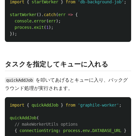
import
{
startWorker
}
from
'
db-background-job
'
;
startWorker
().
catch
(
err
=>
{
console
.
error
(
err
);
process
.
exit
(
1
);
});
タスクを指定してキューに入れる
を叩いてあげるとキューに入り、バックグ
quickAddJob
ラウンド処理が実行されます。
import
{
quickAddJob
}
from
'
graphile-worker
'
;
quickAddJob
(
// makeWorkerUtils options
{
connectionString
:
process
.
env
.
DATABASE_URL
},