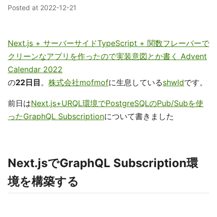
Posted at
2022-12-21
Next.js + サーバーサイドTypeScript + 関数フレーバーで
クリーンなアプリを作ったので実装意図とか書く Advent
Calendar 2022
の
22日目
。
株式会社mofmof
に生息している
shwld
です。
前日は
Next.js+URQL環境でPostgreSQLのPub/Subを使
ったGraphQL Subscription
について書きました
Next.jsでGraphQL Subscription環
境を構築する