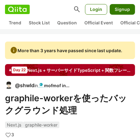
search
Login
Signup
Trend
Stock List
Question
Official Event
Official
info
More than 3 years have passed since last update.
Next.js + サーバーサイドTypeScript + 関数フレーバーでクリーンなアプリを作ったので実装意図とか書く
Day 22
@
shwld
in
mofmof inc.
graphile-workerを使ったバッ
クグラウンド処理
Next.js
graphile-worker
3