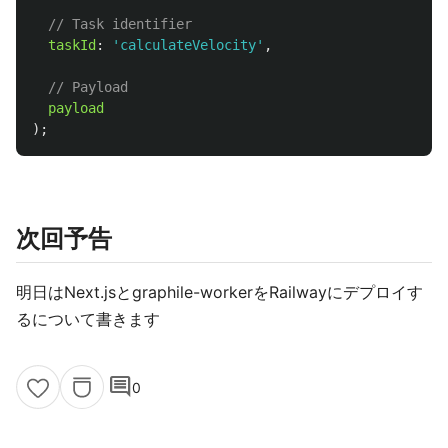
// Task identifier
taskId
:
'
calculateVelocity
'
,
// Payload
payload
);
次回予告
明日はNext.jsとgraphile-workerをRailwayにデプロイす
るについて書きます
comment
0