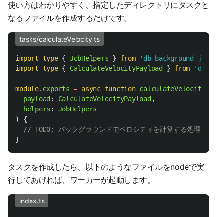
使い方はわかりやすく、指定したディレクトリにタスクと
なるファイルを作成するだけです。
tasks/calculateVelocity.ts
import
type
{
JobHelpers
}
from
'
db-background-job
'
;
import
type
{
CalculateVelocityPayload
}
from
'
domai
module
.
exports
=
async
function
calculateVelocity
(
payload
:
CalculateVelocityPayload
,
helpers
:
JobHelpers
)
{
// TODO: バックグラウンドでベロシティを計算する処理
}
タスクを作成したら、以下のようなファイルをnodeで実
行してあげれば、ワーカーが起動します。
index.ts