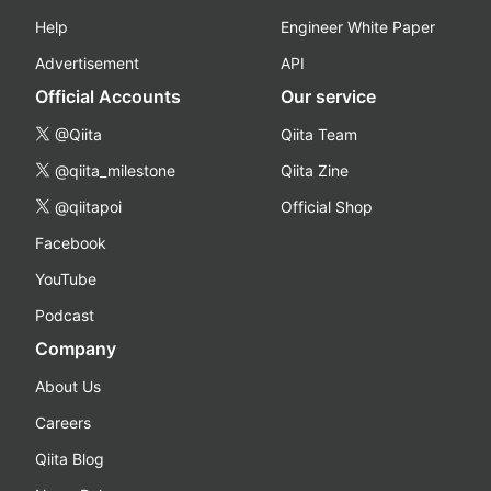
Help
Engineer White Paper
Advertisement
API
Official Accounts
Our service
@Qiita
Qiita Team
@qiita_milestone
Qiita Zine
@qiitapoi
Official Shop
Facebook
YouTube
Podcast
Company
About Us
Careers
Qiita Blog