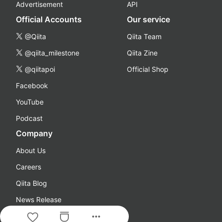
Advertisement
API
Official Accounts
Our service
@Qiita
Qiita Team
@qiita_milestone
Qiita Zine
@qiitapoi
Official Shop
Facebook
YouTube
Podcast
Company
About Us
Careers
Qiita Blog
News Release
more_horiz