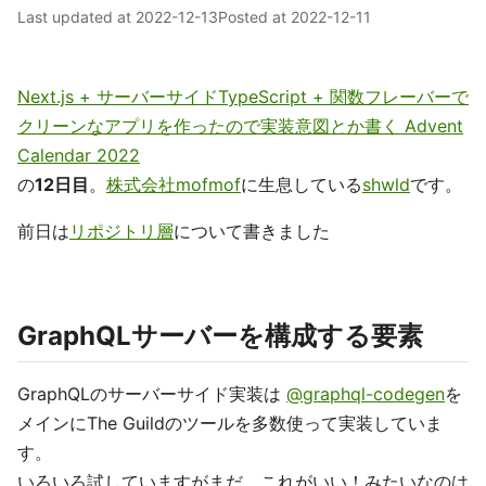
Last updated at
2022-12-13
Posted at
2022-12-11
Next.js + サーバーサイドTypeScript + 関数フレーバーで
クリーンなアプリを作ったので実装意図とか書く Advent
Calendar 2022
の
12日目
。
株式会社mofmof
に生息している
shwld
です。
前日は
リポジトリ層
について書きました
GraphQLサーバーを構成する要素
GraphQLのサーバーサイド実装は
@graphql-codegen
を
メインにThe Guildのツールを多数使って実装していま
す。
いろいろ試していますがまだ、これがいい！みたいなのは