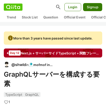
search
Login
Signup
Trend
Stock List
Question
Official Event
Official
info
More than 3 years have passed since last update.
Next.js + サーバーサイドTypeScript + 関数フレーバーでクリーンなアプリを作ったので実装意図とか書く
Day 12
@
shwld
in
mofmof inc.
GraphQLサーバーを構成する要
素
TypeScript
GraphQL
1