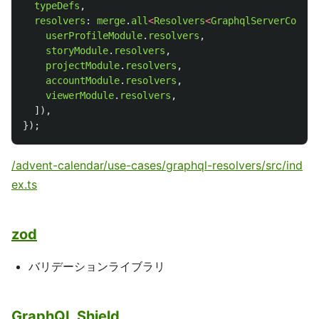
typeDefs
,
resolvers
:
merge
.
all
<
Resolvers
<
GraphqlServerContex
userProfileModule
.
resolvers
,
storyModule
.
resolvers
,
projectModule
.
resolvers
,
accountModule
.
resolvers
,
viewerModule
.
resolvers
,
]),
});
/advent-calendar/use-cases/graphql-resolvers/src/ind
ex.ts
zod
バリデーションライブラリ
GraphQL Shield