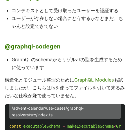
コンテキストとして受け取ったユーザーを認証する
ユーザーが存在しない場合にどうするかなどまだ、ち
ゃんと設定できてない
@graphql-codegen
GraphQLのschemaからリゾルバの型を生成するため
に使っています
構造化とモジュール整理のために
GraphQL Modules
も試
しましたが、こちらはfsを使ってファイルを引いて来るみ
たいな仕様が嫌で使っていません。
/advent-calendar/use-cases/graphql-
resolvers/src/index.ts
const
executableSchema
=
makeExecutableSchema
<
Graphq