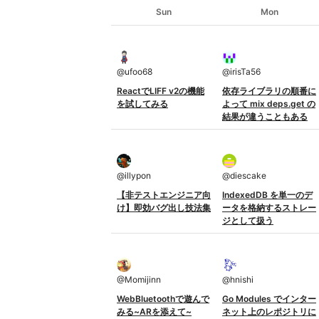
Sun
Mon
@
ufoo68
@
irisTa56
ReactでLIFF v2の機能
依存ライブラリの順番に
を試してみる
よって mix deps.get の
結果が違うこともある
@
illypon
@
diescake
【非テストエンジニア向
IndexedDB を単一のデ
け】即効バグ出し技法集
ータを格納するストレー
ジとして扱う
@
Momijinn
@
hnishi
WebBluetoothで遊んで
Go Modules でインター
みる~ARを添えて~
ネット上のレポジトリに