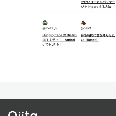
はないローカルパッケー
ジを import する方法
@
rheza_h
@
hey3
Huggingface の DistilB
待ち時間に雪を降らせた
ERT を使って、Androi
い（React）
d で NLP を！