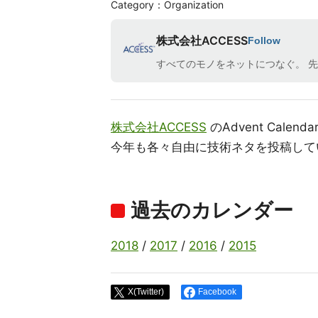
Category：Organization
株式会社ACCESS
Follow
すべてのモノをネットにつなぐ。 
株式会社ACCESS
のAdvent Calend
今年も各々自由に技術ネタを投稿して
過去のカレンダー
2018
/
2017
/
2016
/
2015
X(Twitter)
Facebook