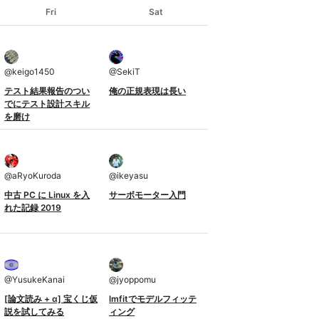
Fri
Sat
@
keigo1450
@
SekiT
テスト結果報告のつい
俺の正規表現は長い
でにテスト設計スキル
を磨け
@
aRyoKuroda
@
ikeyasu
中古 PC に Linux を入
サーボモーター入門
れた記録 2019
@
YusukeKanai
@
jyoppomu
[論文読み + α] 宝くじ仮
lmfitでモデルフィッテ
説を試してみる
ィング