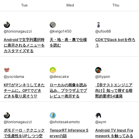
Tue
Wed
Thu
@
tonionagauzzi
@
keigo1450
@
ufoo68
Androidで文字列選択時
天・地・表・裏で仕様
CDKでSlack botを作ろ
に表示されるメニューを
を読む
う
カスタマイズする
@
yocidama
@
diescake
@
illypon
KPTがマンネリしてきた
ローカルの画像を読み
【非テストエンジニア
チームに。OPTでどき
込み、ブラウザ上でプ
向け】知って得する暗
どきを取り戻そう♡
レビュー表示する
黙的要求54連発
@
tonionagauzzi
@
shotasakamoto
@
aym
ポモドーロ・テクニック
TensorRT Inference S
Android TV Input Fra
で生産性をUPしつつ空
erverの話
mework を触ってみる