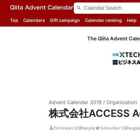
search
Top
Calendars
Gift campaign
Calendar ranking
Help
The Qiita Advent Cale
Advent Calendar
2019
/
Organization
株式会社ACCESS Adv
person
star
20
People
13
Peopl
Participant
Subscriber