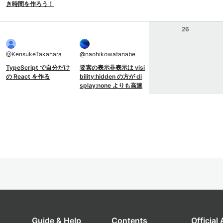
き時間を作ろう！
26
@
KensukeTakahara
@
naohikowatanabe
TypeScript で自分だけ
要素の表示非表示は visi
の React を作る
bility:hidden の方が di
splay:none よりも高速
Guide & Help
Contents
Official