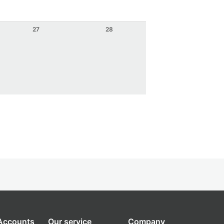
27
28
 Accounts
Our service
Company