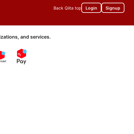
Back Qiita top
Login
Signup
zations, and services.