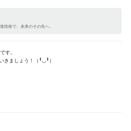
先進技術で、未来のその先へ。
arです。
いきましょう！（╹◡╹）