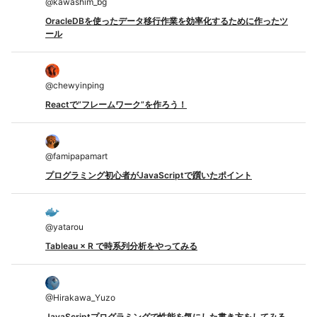
@
kawashim_bg
OracleDBを使ったデータ移行作業を効率化するために作ったツ
ール
@
chewyinping
Reactで”フレームワーク”を作ろう！
@
famipapamart
プログラミング初心者がJavaScriptで躓いたポイント
@
yatarou
Tableau × R で時系列分析をやってみる
@
Hirakawa_Yuzo
JavaScriptプログラミングで性能を気にした書き方をしてみる