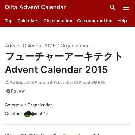
search
menu
Top
Calendars
Gift campaign
Calendar ranking
Help
Advent Calendar
2015
/
Organization
フューチャーアーキテクト
Advent Calendar 2015
person
star
25
People
33
People
565
Participant
Subscriber
add_circle
Follow
Category：Organization
Creator
：
@
ma91n