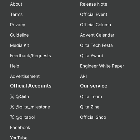
About
Release Note
Terms
Official Event
Privacy
Official Column
Guideline
Advent Calendar
Media Kit
Qiita Tech Festa
Feedback/Requests
Qiita Award
Help
Engineer White Paper
Advertisement
API
Official Accounts
Our service
@Qiita
Qiita Team
@qiita_milestone
Qiita Zine
@qiitapoi
Official Shop
Facebook
YouTube