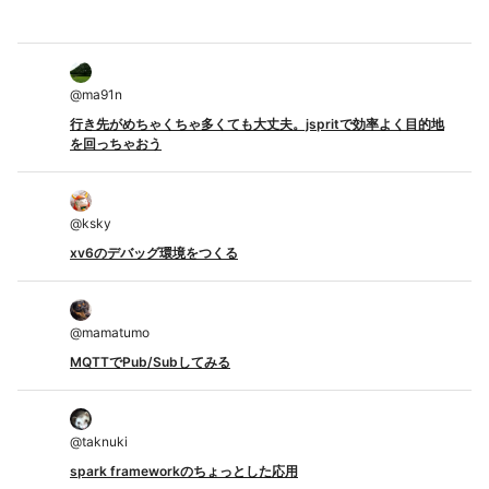
@
ma91n
行き先がめちゃくちゃ多くても大丈夫。jspritで効率よく目的地
を回っちゃおう
@
ksky
xv6のデバッグ環境をつくる
@
mamatumo
MQTTでPub/Subしてみる
@
taknuki
spark frameworkのちょっとした応用