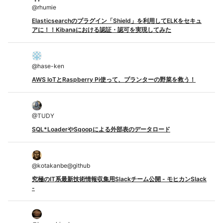
@
rhumie
Elasticsearchのプラグイン「Shield」を利用してELKをセキュ
アに！！Kibanaにおける認証・認可を実現してみた
@
hase-ken
AWS IoTとRaspberry Pi使って、プランターの野菜を救う！
@
TUDY
SQL*LoaderやSqoopによる外部表のデータロード
@
kotakanbe@github
究極のIT系最新技術情報収集用Slackチーム公開 - モヒカンSlack
-