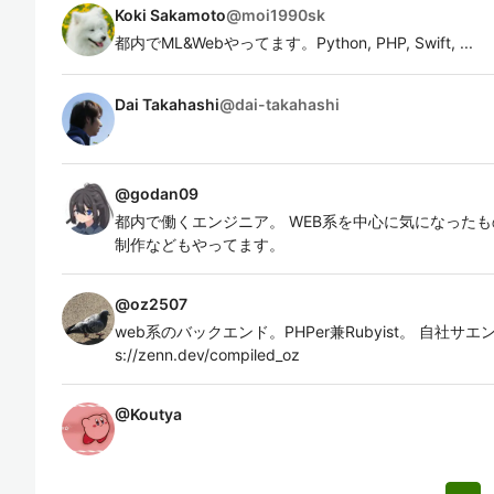
Koki Sakamoto
@
moi1990sk
都内でML&Webやってます。Python, PHP, Swift, ...
Dai Takahashi
@
dai-takahashi
@
godan09
都内で働くエンジニア。 WEB系を中心に気になった
制作などもやってます。
@
oz2507
web系のバックエンド。PHPer兼Rubyist。 自社サエ
s://zenn.dev/compiled_oz
@
Koutya