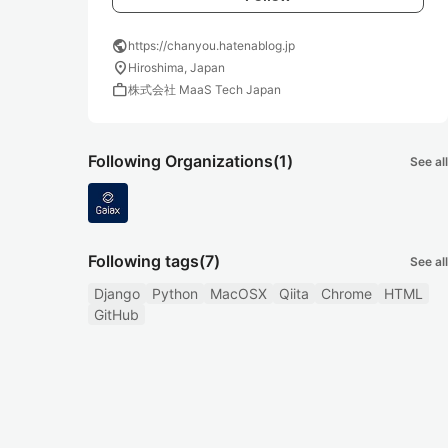
public
https://chanyou.hatenablog.jp
location_on
Hiroshima, Japan
work
株式会社 MaaS Tech Japan
Following Organizations
(1)
See all
Following tags
(7)
See all
Django
Python
MacOSX
Qiita
Chrome
HTML
GitHub