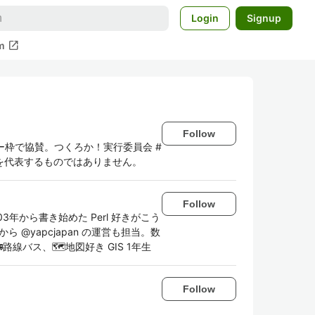
Login
Signup
open_in_new
m
Follow
個人スポンサー枠で協賛。つくろか！実行委員会 #
を代表するものではありません。
Follow
03年から書き始めた Perl 好きがこう
19年から @yapcjapan の運営も担当。数
線バス、🗺地図好き GIS 1年生
Follow