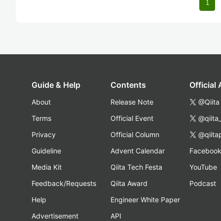
1
Guide & Help
Contents
Official
About
Release Note
@Qiita
Terms
Official Event
@qiita
Privacy
Official Column
@qiita
Guideline
Advent Calendar
Faceboo
Media Kit
Qiita Tech Festa
YouTube
Feedback/Requests
Qiita Award
Podcast
Help
Engineer White Paper
Advertisement
API