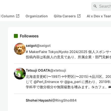
search
open_in_new
open_in_new
al Column
Organization
Qiita Careers
AI x Dev x Tea
Followees
seigot
@
seigot
# MakerFaire Tokyo/Kyoto 2024/2025 
投稿内容は私個人の意見であり、所属企業・部門見解
Tetsuji OGATA
@
xtetsuji
北海道音更町(〜1997)→中野区(〜2015)→品川区。20
じて @Perl_Entrance や @jpa_perl に携わり、20
学科卒で微分積分や無限級数を嗜みます。☕️カフェ、🚌路
Shohei Hayashi
@
RingSho884