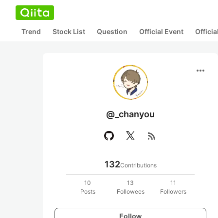
Trend
Stock List
Question
Official Event
Offici
more_horiz
@_chanyou
rss_feed
132
Contributions
10
13
11
Posts
Followees
Followers
Follow