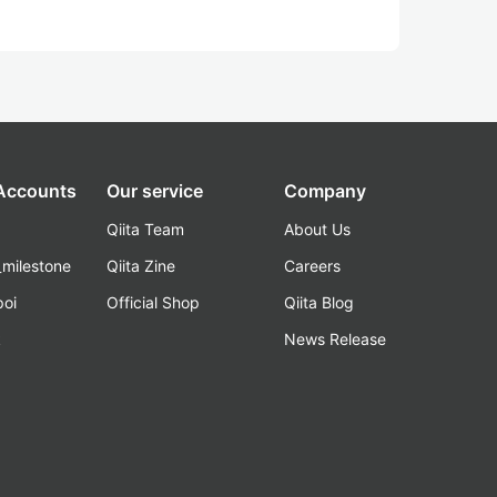
 Accounts
Our service
Company
Qiita Team
About Us
_milestone
Qiita Zine
Careers
poi
Official Shop
Qiita Blog
k
News Release