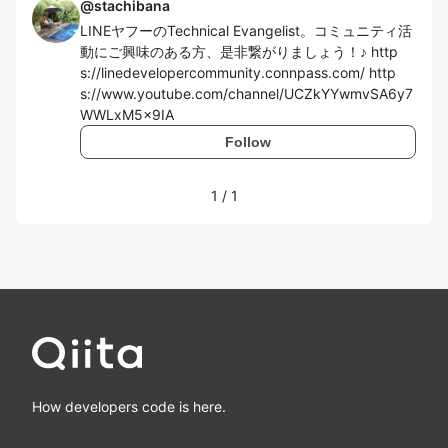
@
stachibana
LINEヤフーのTechnical Evangelist。コミュニティ活
動にご興味のある方、是非繋がりましょう！♪ http
s://linedevelopercommunity.connpass.com/ http
s://www.youtube.com/channel/UCZkYYwmvSA6y7
WWLxM5x9IA
Follow
1
/
1
How developers code is here.