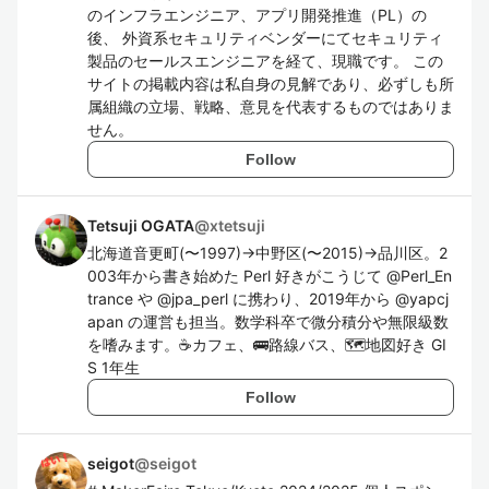
のインフラエンジニア、アプリ開発推進（PL）の
後、 外資系セキュリティベンダーにてセキュリティ
製品のセールスエンジニアを経て、現職です。 この
サイトの掲載内容は私自身の見解であり、必ずしも所
属組織の立場、戦略、意見を代表するものではありま
せん。
Follow
Tetsuji OGATA
@
xtetsuji
北海道音更町(〜1997)→中野区(〜2015)→品川区。2
003年から書き始めた Perl 好きがこうじて @Perl_En
trance や @jpa_perl に携わり、2019年から @yapcj
apan の運営も担当。数学科卒で微分積分や無限級数
を嗜みます。☕️カフェ、🚌路線バス、🗺地図好き GI
S 1年生
Follow
seigot
@
seigot