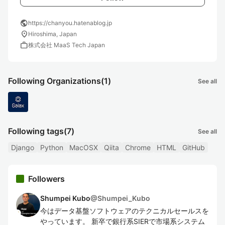
public
https://chanyou.hatenablog.jp
location_on
Hiroshima, Japan
work
株式会社 MaaS Tech Japan
Following Organizations
(1)
See all
Following tags
(7)
See all
Django
Python
MacOSX
Qiita
Chrome
HTML
GitHub
Followers
Shumpei Kubo
@
Shumpei_Kubo
今はデータ基盤ソフトウェアのテクニカルセールスを
やっています。 新卒で銀行系SIERで市場系システム