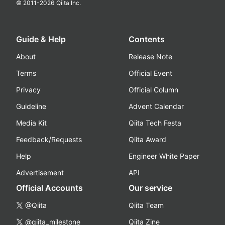
© 2011-
2026
Qiita Inc.
Guide & Help
Contents
About
Release Note
Terms
Official Event
Privacy
Official Column
Guideline
Advent Calendar
Media Kit
Qiita Tech Festa
Feedback/Requests
Qiita Award
Help
Engineer White Paper
Advertisement
API
Official Accounts
Our service
@Qiita
Qiita Team
@qiita_milestone
Qiita Zine