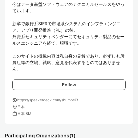
今はデータ基盤ソフトウェアのテクニカルセールスをやっ
ています。

新卒で銀行系SIERで市場系システムのインフラエンジニ
ア、アプリ開発推進（PL）の後、

外資系セキュリティベンダーにてセキュリティ製品のセー
ルスエンジニアを経て、現職です。

このサイトの掲載内容は私自身の見解であり、必ずしも所
属組織の立場、戦略、意見を代表するものではありませ
ん。
Follow
public
https://speakerdeck.com/shumpei3
location_on
日本
work
日本IBM
Participating Organizations
(1)