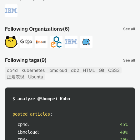
Following Organizations
(6)
See all
Following tags
(9)
See all
cp4d
kubernetes
ibmcloud
db2
HTML
Git
CSS3
正規表現
Ubuntu
$ analyze @Shumpei_Kubo
posted articles
:
cp4d:
45%
ibmcloud:
40%