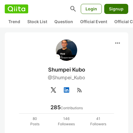
search
Login
Signup
Trend
Stock List
Question
Official Event
Official
more_horiz
Shumpei Kubo
@Shumpei_Kubo
rss_feed
285
Contributions
80
146
41
Posts
Followees
Followers