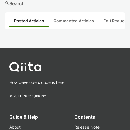
search
Search
Posted Articles
Commented Articles
Edit Request
How developers code is here.
© 2011-
2026
Qiita Inc.
Guide & Help
Contents
About
Release Note