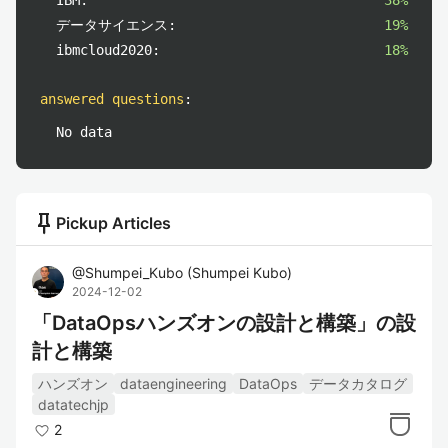
IBM:
38%
データサイエンス:
19%
ibmcloud2020:
18%
answered questions
:
No data
push_pin
Pickup Articles
@
Shumpei_Kubo
(
Shumpei Kubo
)
2024-12-02
「DataOpsハンズオンの設計と構築」の設
計と構築
ハンズオン
dataengineering
DataOps
データカタログ
datatechjp
2