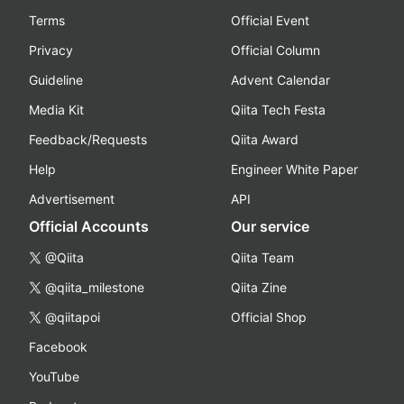
Terms
Official Event
Privacy
Official Column
Guideline
Advent Calendar
Media Kit
Qiita Tech Festa
Feedback/Requests
Qiita Award
Help
Engineer White Paper
Advertisement
API
Official Accounts
Our service
@Qiita
Qiita Team
@qiita_milestone
Qiita Zine
@qiitapoi
Official Shop
Facebook
YouTube