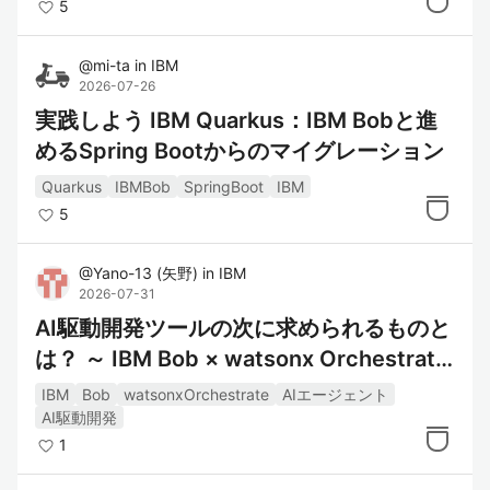
5
@
mi-ta
in
IBM
2026-07-26
実践しよう IBM Quarkus：IBM Bobと進
めるSpring Bootからのマイグレーション
Quarkus
IBMBob
SpringBoot
IBM
5
@
Yano-13
(
矢野
)
in
IBM
2026-07-31
AI駆動開発ツールの次に求められるものと
は？ ～ IBM Bob × watsonx Orchestrate
で考えるAI活用の拡張～
IBM
Bob
watsonxOrchestrate
AIエージェント
AI駆動開発
1