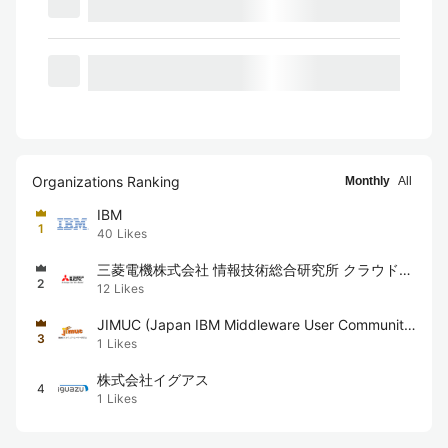
Organizations Ranking
Monthly
All
IBM
1
40
Likes
三菱電機株式会社 情報技術総合研究所 クラウド技
2
12
Likes
術者コミュニティ
JIMUC (Japan IBM Middleware User Communit
3
1
Likes
y)
株式会社イグアス
4
1
Likes