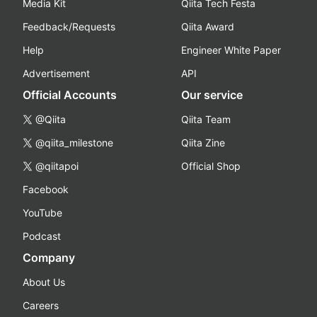
Media Kit
Qiita Tech Festa
Feedback/Requests
Qiita Award
Help
Engineer White Paper
Advertisement
API
Official Accounts
Our service
@Qiita
Qiita Team
@qiita_milestone
Qiita Zine
@qiitapoi
Official Shop
Facebook
YouTube
Podcast
Company
About Us
Careers