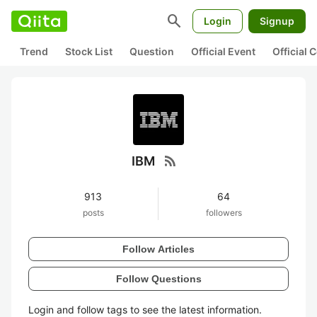
search
Login
Signup
Trend
Stock List
Question
Official Event
Official
rss_feed
IBM
913
64
posts
followers
Follow Articles
Follow Questions
Login and follow tags to see the latest information.