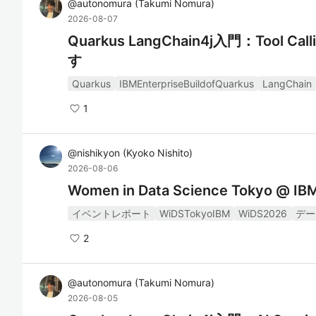
@
autonomura
(
Takumi Nomura
)
2026-08-07
Quarkus LangChain4j入門：Tool
す
Quarkus
IBMEnterpriseBuildofQuarkus
LangChain
1
@
nishikyon
(
Kyoko Nishito
)
2026-08-06
Women in Data Science Tokyo @
イベントレポート
WiDSTokyoIBM
WiDS2026
デー
2
@
autonomura
(
Takumi Nomura
)
2026-08-05