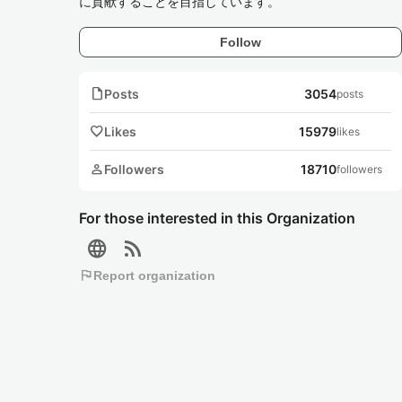
に貢献することを目指しています。
Follow
note
Posts
3054
posts
favorite
Likes
15979
likes
person
Followers
18710
followers
For those interested in this Organization
language
rss_feed
flag
Report organization