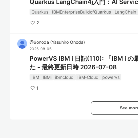
Quarkus LangChain4j入門：AI Se
Quarkus
IBMEnterpriseBuildofQuarkus
LangChain
2
@
6onoda
(
Yasuhiro Onoda
)
2026-08-05
PowerVS IBM i 日記(110): 「IB
た - 最終更新日時 2026-07-08
IBM
IBMi
ibmcloud
IBM-Cloud
powervs
1
See mor