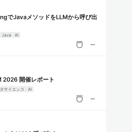
 CallingでJavaメソッドをLLMから呼び出
Java
AI
more_horiz
 IBM 2026 開催レポート
タサイエンス
AI
more_horiz