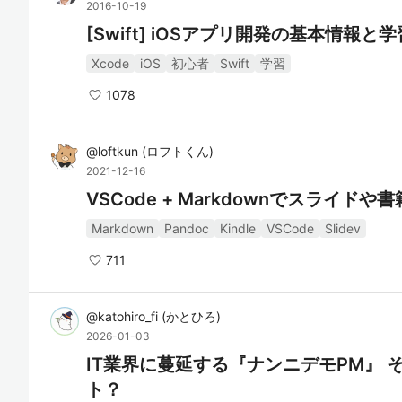
2016-10-19
[Swift] iOSアプリ開発の基本情報と
Xcode
iOS
初心者
Swift
学習
1078
@
loftkun
(
ロフトくん
)
2021-12-16
VSCode + Markdownでスライド
Markdown
Pandoc
Kindle
VSCode
Slidev
711
@
katohiro_fi
(
かとひろ
)
2026-01-03
IT業界に蔓延する『ナンニデモPM』
ト？