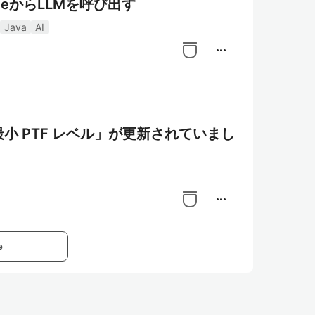
rviceからLLMを呼び出す
Java
AI
more_horiz
M i の最小 PTF レベル」が更新されていまし
more_horiz
e