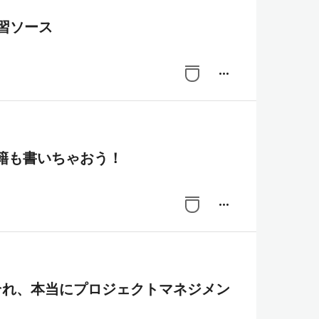
学習ソース
more_horiz
や書籍も書いちゃおう！
more_horiz
 それ、本当にプロジェクトマネジメン