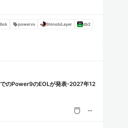
Bob
powervs
ShinobiLayer
db2
rVS上でのPower9のEOLが発表-2027年12
more_horiz