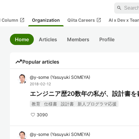
search
open_in_new
open_in_new
al Column
Organization
Qiita Careers
AI x Dev x Tea
Home
Articles
Members
Profile
trending_up
Popular articles
@
y-some
(
Yasuyuki SOMEYA
)
2018-02-12
エンジニア歴20数年の私が、設計書を
教育
仕様書
設計書
新人プログラマ応援
3090
@
y-some
(
Yasuyuki SOMEYA
)