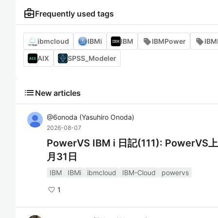
business_center
Frequently used tags
ibmcloud
IBMi
IBM
IBMPower
IBM
AIX
SPSS_Modeler
list
New articles
@
6onoda
(
Yasuhiro Onoda
)
2026-08-07
PowerVS IBM i 日記(111): Powe
月31日
IBM
IBMi
ibmcloud
IBM-Cloud
powervs
1