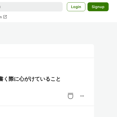
Login
Signup
open_in_new
m
書く際に心がけていること
more_horiz