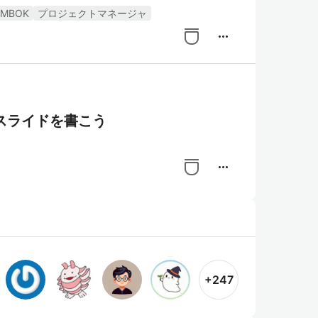
PMBOK
プロジェクトマネージャ
more_horiz
しいスライドを書こう
more_horiz
+247