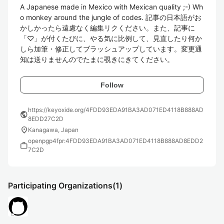
A Japanese made in Mexico with Mexican quality ;-) Wh
o monkey around the jungle of codes. 記事の日本語がお
かしかったら遠慮なく編集リクください。また、記事に
「♡」が付くたびに、やる気に比例して、見直したり何か
しら加筆・修正してブラッシュアップしています。変更通
知は送りませんのでたまに覗きにきてください。
Follow
https://keyoxide.org/4FDD93EDA91BA3AD071ED4118B888AD
public
8EDD27C2D
location_on
Kanagawa, Japan
openpgp4fpr:4FDD93EDA91BA3AD071ED4118B888AD8EDD2
work
7C2D
Participating Organizations
(1)