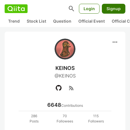
search
Login
Signup
Trend
Stock List
Question
Official Event
Official
more_horiz
KEINOS
@KEINOS
rss_feed
6648
Contributions
286
70
115
Posts
Followees
Followers