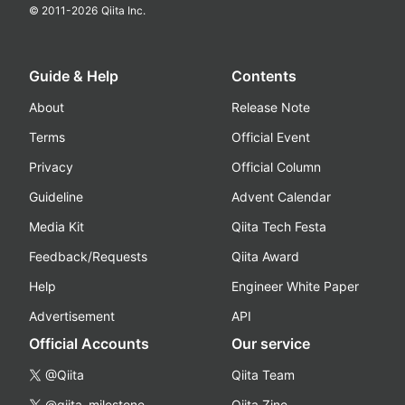
© 2011-
2026
Qiita Inc.
Guide & Help
Contents
About
Release Note
Terms
Official Event
Privacy
Official Column
Guideline
Advent Calendar
Media Kit
Qiita Tech Festa
Feedback/Requests
Qiita Award
Help
Engineer White Paper
Advertisement
API
Official Accounts
Our service
@Qiita
Qiita Team
@qiita_milestone
Qiita Zine