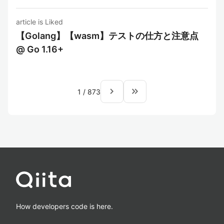
article is Liked
【Golang】【wasm】テストの仕方と注意点
@ Go 1.16+
navigate_next
keyboard_double_arrow_right
1
/
873
How developers code is here.