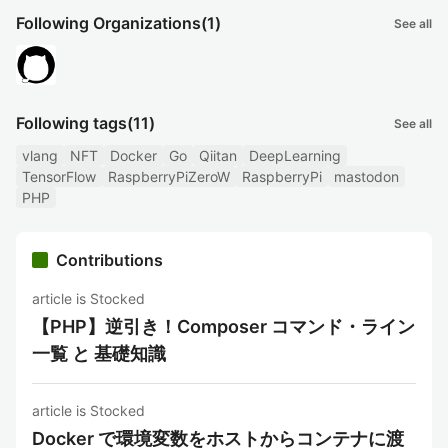
Following Organizations
(1)
See all
Following tags
(11)
See all
vlang
NFT
Docker
Go
Qiitan
DeepLearning
TensorFlow
RaspberryPiZeroW
RaspberryPi
mastodon
PHP
Contributions
article is Stocked
【PHP】逆引き！Composer コマンド・ライン
一覧 と 基礎知識
article is Stocked
Docker で環境変数をホストからコンテナに渡