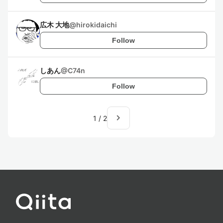
広木 大地
@
hirokidaichi
Follow
しあん
@
C74n
Follow
navigate_next
1
/
2