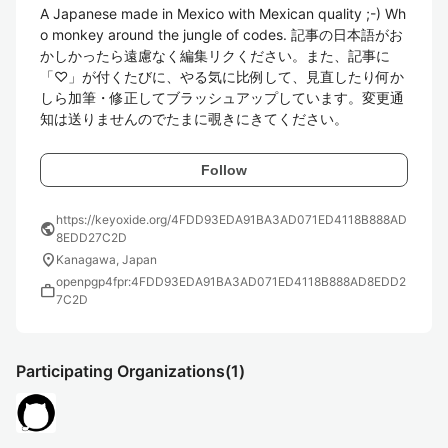
A Japanese made in Mexico with Mexican quality ;-) Wh
o monkey around the jungle of codes. 記事の日本語がお
かしかったら遠慮なく編集リクください。また、記事に
「♡」が付くたびに、やる気に比例して、見直したり何か
しら加筆・修正してブラッシュアップしています。変更通
知は送りませんのでたまに覗きにきてください。
Follow
https://keyoxide.org/4FDD93EDA91BA3AD071ED4118B888AD
public
8EDD27C2D
location_on
Kanagawa, Japan
openpgp4fpr:4FDD93EDA91BA3AD071ED4118B888AD8EDD2
work
7C2D
Participating Organizations
(1)