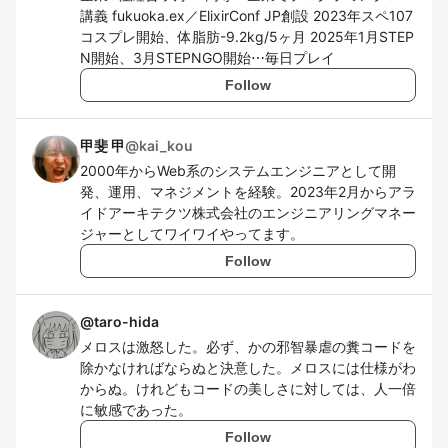
講義 fukuoka.ex／ElixirConf JP創設 2023年スペ107
コスプレ開始、体脂肪-9.2kg/5ヶ月 2025年1月STEP
N開始、3月STEPNGO開始⋯毎日プレイ
Follow
甲斐 甲
@
kai_kou
2000年からWeb系のシステムエンジニアとして開
発、運用、マネジメントを経験。2023年2月からアラ
イドアーキテクツ株式会社のエンジニアリングマネー
ジャーとしてワイワイやってます。
Follow
@
taro-hida
メロスは激怒した。必ず、かの邪智暴虐の糞コードを
除かなければならぬと決意した。メロスには仕様がわ
からぬ。けれどもコードの美しさに対しては、人一倍
に敏感であった。
Follow