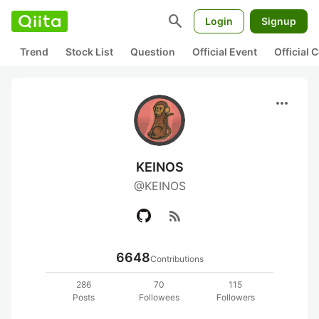
search
Login
Signup
Trend
Stock List
Question
Official Event
Official
more_horiz
KEINOS
@KEINOS
rss_feed
6648
Contributions
286
70
115
Posts
Followees
Followers