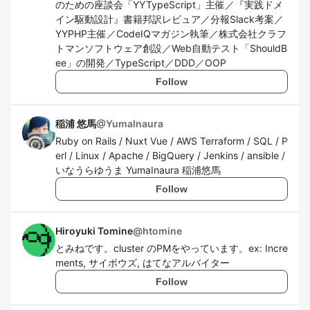
のための座談会「YYTypeScript」主催／『実践ドメ
イン駆動設計』書籍邦訳レビュア／分報Slack考案／
YYPHP主催／CodeIQマガジン執筆／株式会社クラフ
トマンソフトウェア創設／Web自動テスト「ShouldB
ee」の開発／TypeScript／DDD／OOP
Follow
稲浦 悠馬
@
YumaInaura
Ruby on Rails / Nuxt Vue / AWS Terraform / SQL / P
erl / Linux / Apache / BigQuery / Jenkins / ansible /
いなうらゆうま YumaInaura 稲浦悠馬
Follow
Hiroyuki Tomine
@
htomine
とみねです。cluster のPMをやっています。ex: Incre
ments, サイボウズ, はてなアルバイター
Follow