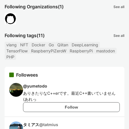
Following Organizations
(1)
See all
Following tags
(11)
See all
vlang
NFT
Docker
Go
Qiitan
DeepLearning
TensorFlow
RaspberryPiZeroW
RaspberryPi
mastodon
PHP
Followees
@
yumetodo
ありきたりなC++erです。最近C++書いていません
(あれっ
Follow
タミアス
@
tatmius