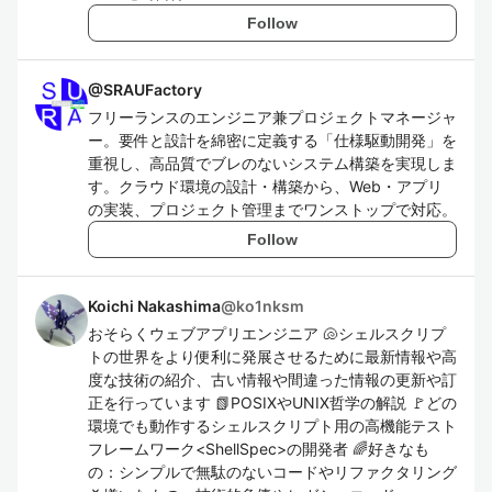
Follow
@
SRAUFactory
フリーランスのエンジニア兼プロジェクトマネージャ
ー。要件と設計を綿密に定義する「仕様駆動開発」を
重視し、高品質でブレのないシステム構築を実現しま
す。クラウド環境の設計・構築から、Web・アプリ
の実装、プロジェクト管理までワンストップで対応。
Follow
Koichi Nakashima
@
ko1nksm
おそらくウェブアプリエンジニア 🐚シェルスクリプ
トの世界をより便利に発展させるために最新情報や高
度な技術の紹介、古い情報や間違った情報の更新や訂
正を行っています 📗POSIXやUNIX哲学の解説 🚩どの
環境でも動作するシェルスクリプト用の高機能テスト
フレームワーク<ShellSpec>の開発者 🌈好きなも
の：シンプルで無駄のないコードやリファクタリング