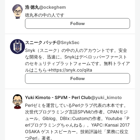
浩 徳丸
@
ockeghem
徳丸本の中の人です
Follow
スニーク パッチ
@
SnykSec
Snyk（スニーク）の中の人のアカウントです。安全
な開発を、迅速に。Snykはデベロッパーファースト
のセキュリティプラットフォームです。無料トライア
ルはこちら→https://snyk.co/qiita
Follow
Yuki Kimoto - SPVM - Perl Club
@
yuki_kimoto
Perlゼミを運営しているPerlクラブ代表の木本です。
次世代プログラミング言語SPVMの作者。CPANモジ
ュール、Giblog、DBIx::Customの作者。Youtube「P
erlプログラミングちゃんねる」。YAPC::Kansai 2017
OSAKA ゲストスピーカー。技術評論社「業務に役立
つPerl」著者。