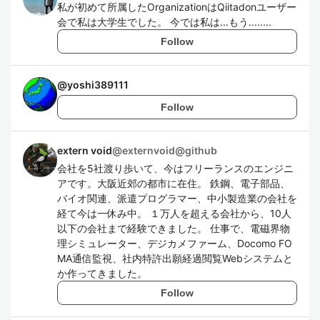
私が初めて所属したOrganizationはQiitadonユーザー
会で私は大学生でした。 今では私は...もう........
Follow
@
yoshi389111
Follow
extern void
@
externvoid@github
会社を5社渡り歩いて、今はフリーランスのエンジニ
アです。大阪近郊の都市に在住。 鉄鋼、電子部品、
バイオ関連、派遣プログラマー、中小製造業の会社を
経て今は一休み中。 １万人を超える会社から、10人
以下の会社まで経験できました。 仕事で、電磁界物
理シミュレーター、デジカメファーム、Docomo FO
MA通信監視、社内特許出願経過閲覧Webシステムと
か作ってきました。
Follow